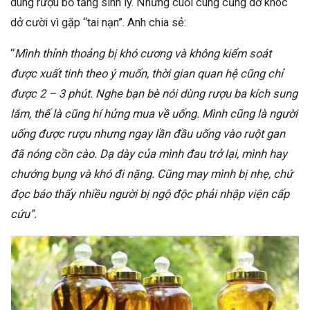
dùng rượu bổ tăng sinh lý. Nhưng cuối cùng cũng dở khóc
dở cười vì gặp “tai nạn”. Anh chia sẻ:
“
Mình thỉnh thoảng bị khó cương và không kiểm soát
được xuất tinh theo ý muốn, thời gian quan hệ cũng chỉ
được 2 – 3 phút. Nghe bạn bè nói dùng rượu ba kích sung
lắm, thế là cũng hí hửng mua về uống. Mình cũng là người
uống được rượu nhưng ngay lần đầu uống vào ruột gan
đã nóng cồn cào. Dạ dày của mình đau trở lại, mình hay
chướng bụng và khó đi nặng. Cũng may mình bị nhẹ, chứ
đọc báo thấy nhiều người bị ngộ độc phải nhập viện cấp
cứu”.