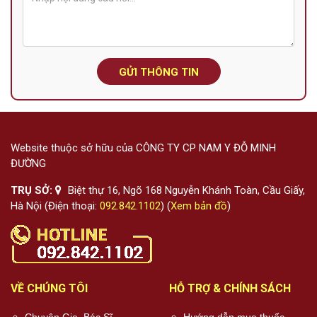
GỬI THÔNG TIN
Website thuộc sở hữu của CÔNG TY CP NAM Y ĐỖ MINH
ĐƯỜNG
TRỤ SỞ:
Biệt thự 16, Ngõ 168 Nguyễn Khánh Toàn, Cầu Giấy,
Hà Nội (Điện thoại:
092.842.1102
) (
Xem bản đồ
)
VỀ CHÚNG TÔI
HỖ TRỢ & CHÍNH SÁCH
Chuyên Gia, Bác Sĩ
Hướng dẫn mua thuốc