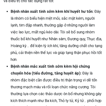
và điều trị cho tác dụng rất tốt:
Bệnh nhân xuất tinh sớm kèm khí huyết hư tổn:
Đây
là nhóm có biểu hiện mệt mỏi, sắc mặt kém, người
lạnh, tim đập nhanh, thường gặp ở những người làm
việc lao lực, mất ngủ kéo dài. Tôi sẽ bổ sung nhóm
thuốc bổ khí huyết như Nhân sâm, Đương quy, Thục địa,
Hoàng kỳ… để kiện tỳ ích khí, tăng dưỡng chất cho tạng
phủ, cải thiện nền thể lực và giúp tạng thận phục hồi tốt
hơn.
Bệnh nhân mắc xuất tinh sớm kèm hội chứng
chuyển hóa (tiểu đường, tăng huyết áp):
Đây là
nhóm đặc biệt cần được điều trị thận trọng vì dễ tổn
thương mạch máu và rối loạn chức năng cương. Tôi
thường lựa chọn các thảo dược ôn bổ nhưng không gây
kích thích mạnh như Ba kích, Thỏ ty tử, Kỷ tử… phối hợp