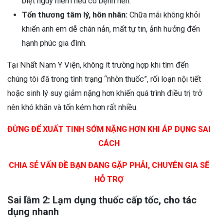
biệt nguy hiểm nếu có bệnh nền.
Tổn thương tâm lý, hôn nhân:
Chữa mãi không khỏi
khiến anh em dễ chán nản, mất tự tin, ảnh hưởng đến
hạnh phúc gia đình.
Tại Nhất Nam Y Viện, không ít trường hợp khi tìm đến
chúng tôi đã trong tình trạng “nhờn thuốc”, rối loạn nội tiết
hoặc sinh lý suy giảm nặng hơn khiến quá trình điều trị trở
nên khó khăn và tốn kém hơn rất nhiều.
ĐỪNG ĐỂ XUẤT TINH SỚM NẶNG HƠN KHI ÁP DỤNG SAI
CÁCH
CHIA SẺ VẤN ĐỀ BẠN ĐANG GẶP PHẢI, CHUYÊN GIA SẼ
HỖ TRỢ
Sai lầm 2: Lạm dụng thuốc cấp tốc, cho tác
dụng nhanh