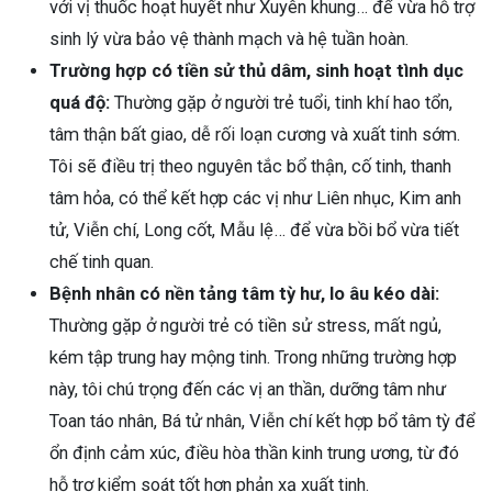
với vị thuốc hoạt huyết như Xuyên khung… để vừa hỗ trợ
sinh lý vừa bảo vệ thành mạch và hệ tuần hoàn.
Trường hợp có tiền sử thủ dâm, sinh hoạt tình dục
quá độ:
Thường gặp ở người trẻ tuổi, tinh khí hao tổn,
tâm thận bất giao, dễ rối loạn cương và xuất tinh sớm.
Tôi sẽ điều trị theo nguyên tắc bổ thận, cố tinh, thanh
tâm hỏa, có thể kết hợp các vị như Liên nhục, Kim anh
tử, Viễn chí, Long cốt, Mẫu lệ… để vừa bồi bổ vừa tiết
chế tinh quan.
Bệnh nhân có nền tảng tâm tỳ hư, lo âu kéo dài:
Thường gặp ở người trẻ có tiền sử stress, mất ngủ,
kém tập trung hay mộng tinh. Trong những trường hợp
này, tôi chú trọng đến các vị an thần, dưỡng tâm như
Toan táo nhân, Bá tử nhân, Viễn chí kết hợp bổ tâm tỳ để
ổn định cảm xúc, điều hòa thần kinh trung ương, từ đó
hỗ trợ kiểm soát tốt hơn phản xạ xuất tinh.