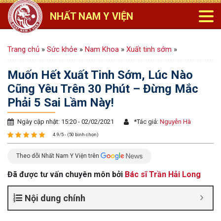
NHẤT NAM Y VIỆN
Trang chủ
»
Sức khỏe
»
Nam Khoa
»
Xuất tinh sớm
»
Muốn Hết Xuất Tinh Sớm, Lúc Nào
Cũng Yêu Trên 30 Phút – Đừng Mắc
Phải 5 Sai Lầm Này!
Ngày cập nhật: 15:20 - 02/02/2021
*
Tác giả:
Nguyễn Hà
4.9/5 - (50 bình chọn)
Theo dõi Nhất Nam Y Viện trên
Đã được tư vấn chuyên môn bởi
Bác sĩ Trần Hải Long
Nội dung chính