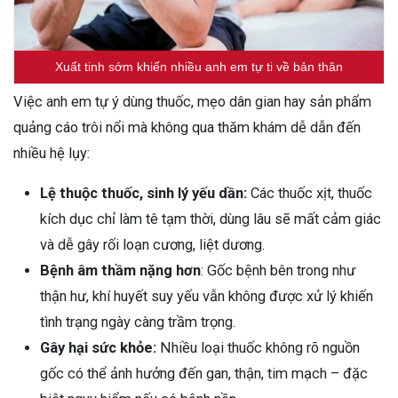
Xuất tinh sớm khiến nhiều anh em tự ti về bản thân
Việc anh em tự ý dùng thuốc, mẹo dân gian hay sản phẩm
quảng cáo trôi nổi mà không qua thăm khám dễ dẫn đến
nhiều hệ lụy:
Lệ thuộc thuốc, sinh lý yếu dần:
Các thuốc xịt, thuốc
kích dục chỉ làm tê tạm thời, dùng lâu sẽ mất cảm giác
và dễ gây rối loạn cương, liệt dương.
Bệnh âm thầm nặng hơn
: Gốc bệnh bên trong như
thận hư, khí huyết suy yếu vẫn không được xử lý khiến
tình trạng ngày càng trầm trọng.
Gây hại sức khỏe:
Nhiều loại thuốc không rõ nguồn
gốc có thể ảnh hưởng đến gan, thận, tim mạch – đặc