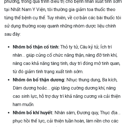
phương, trong quá trình điều trị cho bệnh nhân xuất tinh sớm
tại Nhất Nam Y Viện, tôi thường gia giảm toa thuốc theo
từng thể bệnh cụ thể. Tuy nhiên, về cơ bản các bài thuốc tôi
sử dụng thường xoay quanh những nhóm dược liệu chính
sau đây:
Nhóm bổ thận cố tinh:
Thỏ ty tử, Câu kỷ tử, Ích trí
nhân… giúp củng cố chức năng thận, nâng đỡ tinh khí,
nâng cao khả năng tàng tinh, duy trì đóng mở tinh quan,
từ đó giảm tình trạng xuất tinh sớm.
Nhóm ôn bổ thận dương:
Nhục thung dung, Ba kích,
Dâm dương hoắc… giúp tăng cường dương khí, nâng
cao sinh lực, hỗ trợ duy trì khả năng cương và cải thiện
ham muốn.
Nhóm bổ khí huyết:
Nhân sâm, Đương quy, Thục địa…
phục hồi thể lực, cải thiện tuần hoàn, làm nền cho các