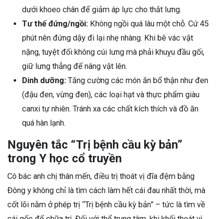
dưới khoeo chân để giảm áp lực cho thắt lưng.
Tư thế đứng/ngồi:
Không ngồi quá lâu một chỗ. Cứ 45
phút nên đứng dậy đi lại nhẹ nhàng. Khi bê vác vật
nặng, tuyệt đối không cúi lưng mà phải khuỵu đầu gối,
giữ lưng thẳng để nâng vật lên.
Dinh dưỡng:
Tăng cường các món ăn bổ thận như đen
(đậu đen, vừng đen), các loại hạt và thực phẩm giàu
canxi tự nhiên. Tránh xa các chất kích thích và đồ ăn
quá hàn lạnh.
Nguyên tắc “Trị bệnh cầu kỳ bản”
trong Y học cổ truyền
Cô bác anh chị thân mến, điều trị thoát vị đĩa đệm bằng
Đông y không chỉ là tìm cách làm hết cái đau nhất thời, mà
cốt lõi nằm ở phép trị “Trị bệnh cầu kỳ bản” – tức là tìm về
cái gốc để chữa trị. Đối với thể trung tâm, khi khối thoát vị