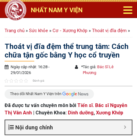
NHẤT NAM Y VIỆN
Trang chủ
»
Sức khỏe
»
Cơ - Xương Khớp
»
Thoát vị đĩa đệm
»
Thoát vị đĩa đệm thể trung tâm: Cách
chữa tận gốc bằng Y học cổ truyền
Ngày cập nhật: 16:28 -
*
Tác giả:
Bác Sĩ Lê
29/01/2026
Phương
Đánh giá
Theo dõi Nhất Nam Y Viện trên
Đã được tư vấn chuyên môn bởi
Tiến sĩ. Bác sĩ Nguyễn
Thị Vân Anh
| Chuyên Khoa:
Dinh dưỡng
,
Xương Khớp
Nội dung chính