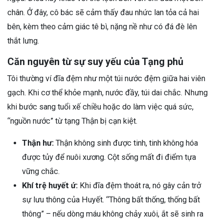
chân. Ở đây, cô bác sẽ cảm thấy đau nhức lan tỏa cả hai
bên, kèm theo cảm giác tê bì, nặng nề như có đá đè lên
thắt lưng.
Căn nguyên từ sự suy yếu của Tạng phủ
Tôi thường ví đĩa đệm như một túi nước đệm giữa hai viên
gạch. Khi cơ thể khỏe mạnh, nước đầy, túi dai chắc. Nhưng
khi bước sang tuổi xế chiều hoặc do làm việc quá sức,
“nguồn nước” từ tạng Thận bị cạn kiệt.
Thận hư:
Thận không sinh được tinh, tinh không hóa
được tủy để nuôi xương. Cột sống mất đi điểm tựa
vững chắc.
Khí trệ huyết ứ:
Khi đĩa đệm thoát ra, nó gây cản trở
sự lưu thông của Huyết. “Thông bất thống, thống bất
thông” – nếu dòng máu không chảy xuôi, ắt sẽ sinh ra