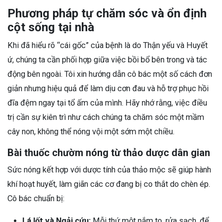
Phương pháp tự chăm sóc và ổn định
cột sống tại nhà
Khi đã hiểu rõ “cái gốc” của bệnh là do Thận yếu và Huyết
ứ, chúng ta cần phối hợp giữa việc bồi bổ bên trong và tác
động bên ngoài. Tôi xin hướng dẫn cô bác một số cách đơn
giản nhưng hiệu quả để làm dịu cơn đau và hỗ trợ phục hồi
đĩa đệm ngay tại tổ ấm của mình. Hãy nhớ rằng, việc điều
trị cần sự kiên trì như cách chúng ta chăm sóc một mầm
cây non, không thể nóng vội một sớm một chiều.
Bài thuốc chườm nóng từ thảo dược dân gian
Sức nóng kết hợp với dược tính của thảo mộc sẽ giúp hành
khí hoạt huyết, làm giãn các cơ đang bị co thắt do chèn ép.
Cô bác chuẩn bị:
Lá lốt và Ngải cứu:
Mỗi thứ một nắm to, rửa sạch, để