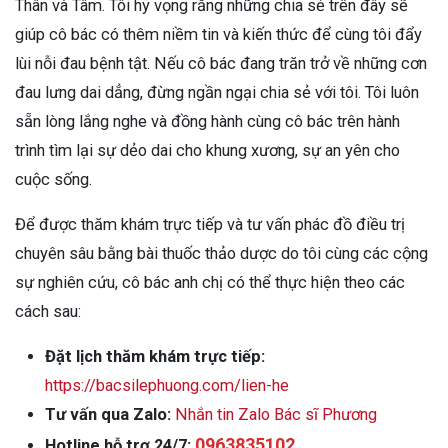
Thân và Tâm. Tôi hy vọng rằng những chia sẻ trên đây sẽ
giúp cô bác có thêm niềm tin và kiến thức để cùng tôi đẩy
lùi nỗi đau bệnh tật. Nếu cô bác đang trăn trở về những cơn
đau lưng dai dẳng, đừng ngần ngại chia sẻ với tôi. Tôi luôn
sẵn lòng lắng nghe và đồng hành cùng cô bác trên hành
trình tìm lại sự dẻo dai cho khung xương, sự an yên cho
cuộc sống.
Để được thăm khám trực tiếp và tư vấn phác đồ điều trị
chuyên sâu bằng bài thuốc thảo dược do tôi cùng các cộng
sự nghiên cứu, cô bác anh chị có thể thực hiện theo các
cách sau:
Đặt lịch thăm khám trực tiếp:
https://bacsilephuong.com/lien-he
Tư vấn qua Zalo:
Nhắn tin Zalo Bác sĩ Phương
0963835102
Hotline hỗ trợ 24/7: