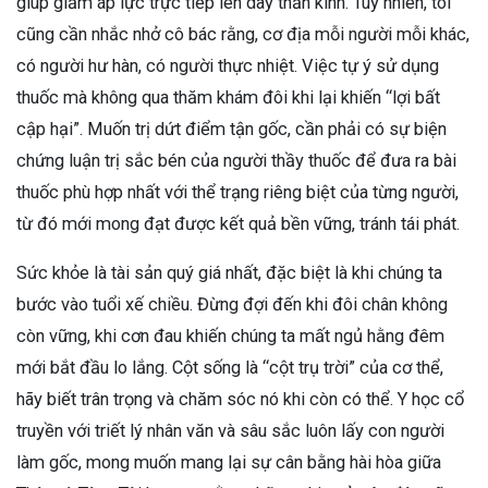
giúp giảm áp lực trực tiếp lên dây thần kinh. Tuy nhiên, tôi
cũng cần nhắc nhở cô bác rằng, cơ địa mỗi người mỗi khác,
có người hư hàn, có người thực nhiệt. Việc tự ý sử dụng
thuốc mà không qua thăm khám đôi khi lại khiến “lợi bất
cập hại”. Muốn trị dứt điểm tận gốc, cần phải có sự biện
chứng luận trị sắc bén của người thầy thuốc để đưa ra bài
thuốc phù hợp nhất với thể trạng riêng biệt của từng người,
từ đó mới mong đạt được kết quả bền vững, tránh tái phát.
Sức khỏe là tài sản quý giá nhất, đặc biệt là khi chúng ta
bước vào tuổi xế chiều. Đừng đợi đến khi đôi chân không
còn vững, khi cơn đau khiến chúng ta mất ngủ hằng đêm
mới bắt đầu lo lắng. Cột sống là “cột trụ trời” của cơ thể,
hãy biết trân trọng và chăm sóc nó khi còn có thể. Y học cổ
truyền với triết lý nhân văn và sâu sắc luôn lấy con người
làm gốc, mong muốn mang lại sự cân bằng hài hòa giữa