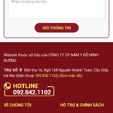
GỬI THÔNG TIN
Website thuộc sở hữu của CÔNG TY CP NAM Y ĐỖ MINH
ĐƯỜNG
TRỤ SỞ:
Biệt thự 16, Ngõ 168 Nguyễn Khánh Toàn, Cầu Giấy,
Hà Nội (Điện thoại:
092.842.1102
) (
Xem bản đồ
)
VỀ CHÚNG TÔI
HỖ TRỢ & CHÍNH SÁCH