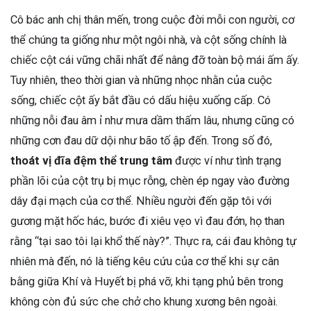
Cô bác anh chị thân mến, trong cuộc đời mỗi con người, cơ
thể chúng ta giống như một ngôi nhà, và cột sống chính là
chiếc cột cái vững chãi nhất để nâng đỡ toàn bộ mái ấm ấy.
Tuy nhiên, theo thời gian và những nhọc nhằn của cuộc
sống, chiếc cột ấy bắt đầu có dấu hiệu xuống cấp. Có
những nỗi đau âm ỉ như mưa dầm thấm lâu, nhưng cũng có
những cơn đau dữ dội như bão tố ập đến. Trong số đó,
thoát vị đĩa đệm thể trung tâm
được ví như tình trạng
phần lõi của cột trụ bị mục rỗng, chèn ép ngay vào đường
dây đại mạch của cơ thể. Nhiều người đến gặp tôi với
gương mặt hốc hác, bước đi xiêu vẹo vì đau đớn, họ than
rằng “tại sao tôi lại khổ thế này?”. Thực ra, cái đau không tự
nhiên mà đến, nó là tiếng kêu cứu của cơ thể khi sự cân
bằng giữa Khí và Huyết bị phá vỡ, khi tạng phủ bên trong
không còn đủ sức che chở cho khung xương bên ngoài.