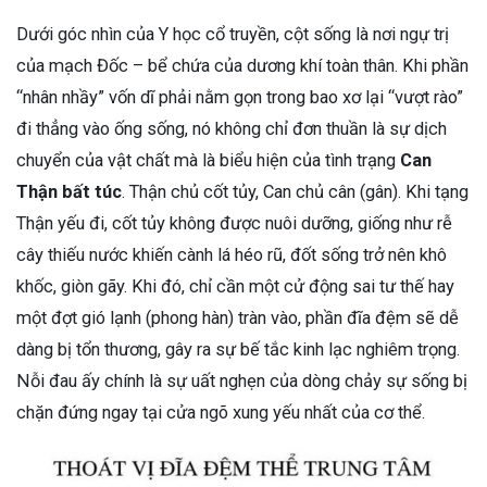
Dưới góc nhìn của Y học cổ truyền, cột sống là nơi ngự trị
của mạch Đốc – bể chứa của dương khí toàn thân. Khi phần
“nhân nhầy” vốn dĩ phải nằm gọn trong bao xơ lại “vượt rào”
đi thẳng vào ống sống, nó không chỉ đơn thuần là sự dịch
chuyển của vật chất mà là biểu hiện của tình trạng
Can
Thận bất túc
. Thận chủ cốt tủy, Can chủ cân (gân). Khi tạng
Thận yếu đi, cốt tủy không được nuôi dưỡng, giống như rễ
cây thiếu nước khiến cành lá héo rũ, đốt sống trở nên khô
khốc, giòn gãy. Khi đó, chỉ cần một cử động sai tư thế hay
một đợt gió lạnh (phong hàn) tràn vào, phần đĩa đệm sẽ dễ
dàng bị tổn thương, gây ra sự bế tắc kinh lạc nghiêm trọng.
Nỗi đau ấy chính là sự uất nghẹn của dòng chảy sự sống bị
chặn đứng ngay tại cửa ngõ xung yếu nhất của cơ thể.