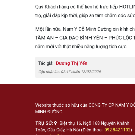
Quý Khách hàng có thể liên hệ trực tiếp HOTL
trợ, giải đáp kịp thời, giúp an tâm chăm sóc s
Một lần nữa, Nam Y Đỗ Minh Đường xin kính
TÂM AN – GIA ĐẠO BÌNH YÊN – PHÚC LỘC TRỌN
năm mới với thật nhiều năng lượng tích cực.
Tác giả:
Dương Thị Yến
Cập nhật lúc: 02:47 chiều 12/02/2026
Website thuộc sở hữu của CÔNG TY CP NAM Y Đ
MINH ĐƯỜNG
TRỤ SỞ:
Biệt thự 16, Ngõ 168 Nguyễn Khánh
Toàn, Cầu Giấy, Hà Nội (Điện thoại:
092.842.1102
)