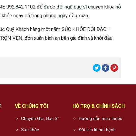
INE 092.842.1102 để được đội ngũ bác sĩ chuyên khoa hỗ
ức khỏe ngay cả trong những ngày đầu xuân.
 chúc Quý Khách hàng một năm SỨC KHỎE DỒI DÀO –
 VẸN, đón xuân bình an bên gia đình và khởi đầu
Ỗ
VỀ CHÚNG TÔI
HỖ TRỢ & CHÍNH SÁCH
Chuyên Gia, Bác Sĩ
Hướng dẫn mua thuốc
Sức khỏe
Đặt lịch khám bệnh