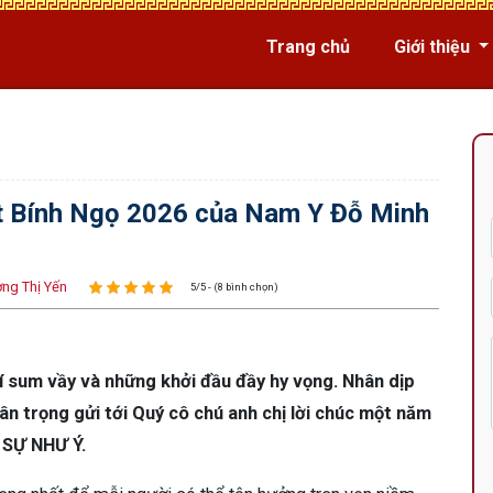
Trang chủ
Giới thiệu
t Bính Ngọ 2026 của Nam Y Đỗ Minh
ng Thị Yến
5/5 - (8 bình chọn)
 sum vầy và những khởi đầu đầy hy vọng. Nhân dịp
n trọng gửi tới Quý cô chú anh chị lời chúc một năm
SỰ NHƯ Ý.