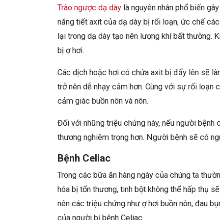
Trào ngược dạ dày
là nguyên nhân phổ biến gây 
năng tiết axit của dạ dày bị rối loạn, ức chế c
lại trong dạ dày tạo nên lượng khí bất thường. 
bị ợ hơi.
Các dịch hoặc hơi có chứa axit bị đẩy lên sẽ l
trở nên dễ nhạy cảm hơn. Cùng với sự rối loạn 
cảm giác buồn nôn và nôn.
Đối với những triệu chứng này, nếu người bệnh 
thương nghiêm trọng hơn. Người bệnh sẽ có ng
Bệnh Celiac
Trong các bữa ăn hàng ngày của chúng ta thường
hóa bị tổn thương, tinh bột không thể hấp thụ sẽ
nên các triệu chứng như ợ hơi buồn nôn, đau bụ
của người bị bệnh Celiac.