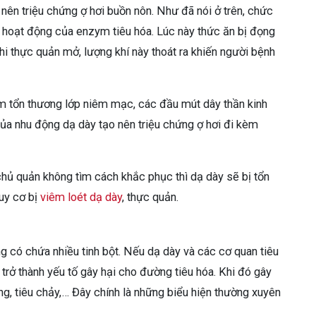
nên triệu chứng ợ hơi buồn nôn. Như đã nói ở trên, chức
ác hoạt động của enzym tiêu hóa. Lúc này thức ăn bị đọng
Khi thực quản mở, lượng khí này thoát ra khiến người bệnh
àm tổn thương lớp niêm mạc, các đầu mút dây thần kinh
của nhu động dạ dày tạo nên triệu chứng ợ hơi đi kèm
chủ quản không tìm cách khắc phục thì dạ dày sẽ bị tổn
uy cơ bị
viêm loét dạ dày
, thực quản.
 có chứa nhiều tinh bột. Nếu dạ dày và các cơ quan tiêu
 trở thành yếu tố gây hại cho đường tiêu hóa. Khi đó gây
ng, tiêu chảy,… Đây chính là những biểu hiện thường xuyên