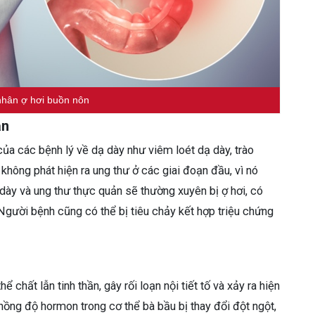
hân ợ hơi buồn nôn
ản
ủa các bệnh lý về dạ dày như viêm loét dạ dày, trào
hông phát hiện ra ung thư ở các giai đoạn đầu, vì nó
 dày và ung thư thực quản sẽ thường xuyên bị ợ hơi, có
Người bệnh cũng có thể bị tiêu chảy kết hợp triệu chứng
ể chất lẫn tinh thần, gây rối loạn nội tiết tố và xảy ra hiện
 nồng độ hormon trong cơ thể bà bầu bị thay đổi đột ngột,