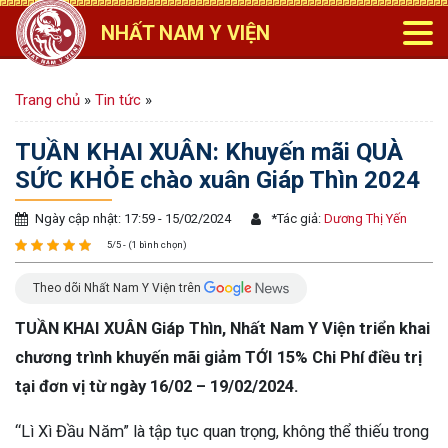
NHẤT NAM Y VIỆN
Trang chủ
»
Tin tức
»
TUẦN KHAI XUÂN: Khuyến mãi QUÀ
SỨC KHỎE chào xuân Giáp Thìn 2024
Ngày cập nhật: 17:59 - 15/02/2024
*
Tác giả:
Dương Thị Yến
5/5 - (1 bình chọn)
Theo dõi Nhất Nam Y Viện trên
TUẦN KHAI XUÂN Giáp Thìn, Nhất Nam Y Viện triển khai
chương trình khuyến mãi giảm TỚI 15% Chi Phí điều trị
tại đơn vị từ ngày 16/02 – 19/02/2024.
“Lì Xì Đầu Năm” là tập tục quan trọng, không thể thiếu trong