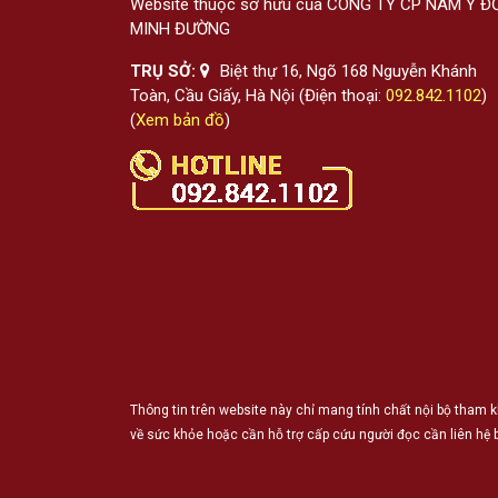
Website thuộc sở hữu của CÔNG TY CP NAM Y Đ
MINH ĐƯỜNG
TRỤ SỞ:
Biệt thự 16, Ngõ 168 Nguyễn Khánh
Toàn, Cầu Giấy, Hà Nội (Điện thoại:
092.842.1102
)
(
Xem bản đồ
)
Thông tin trên website này chỉ mang tính chất nội bộ tham k
về sức khỏe hoặc cần hỗ trợ cấp cứu người đọc cần liên hệ b