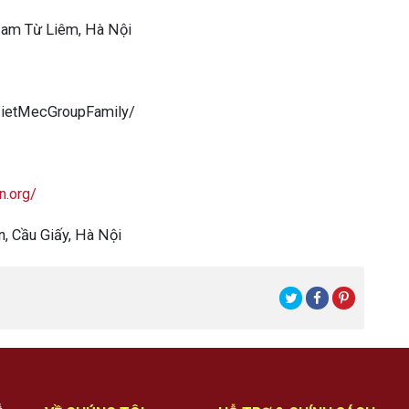
 Nam Từ Liêm, Hà Nội
VietMecGroupFamily/
n.org/
, Cầu Giấy, Hà Nội