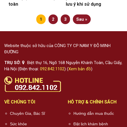
toàn
lưu ý khi sử dụng
1
2
3
Sau »
Website thuộc sở hữu của CÔNG TY CP NAM Y ĐỖ MINH
ĐƯỜNG
TRỤ SỞ:
Biệt thự 16, Ngõ 168 Nguyễn Khánh Toàn, Cầu Giấy,
Hà Nội (Điện thoại:
092.842.1102
) (
Xem bản đồ
)
VỀ CHÚNG TÔI
HỖ TRỢ & CHÍNH SÁCH
Chuyên Gia, Bác Sĩ
Hướng dẫn mua thuốc
Sức khỏe
Đặt lịch khám bệnh