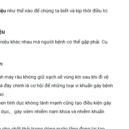
iệu
như thế nào để chúng ta biết và kịp thời điều trị.
ệu
 niệu khác nhau mà người bệnh có thể gặp phải. Cụ
m:
h mày râu không giữ sạch sẽ vùng kín sau khi đi vệ
à đây chính là cơ hội để những loại vi khuẩn gây bệnh
ạo.
en tình dục không lành mạnh cũng tạo điều kiện gây
h dục,… gây viêm nhiễm nam khoa và nhiễm khuẩn
ện cho chất thải trong dòng nước lắng đọng lại tạo