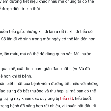
a viêm đường tiết niệu khác nhau mà chúng ta có thể
được điều trị kịp thời.
n tiểu gấp, nhưng khi đi lại ra rất ít, khi đi tiểu có
o. Số lần đi vệ sinh trong một ngày có thể lên đến hơn
, lẫn máu, mủ có thể dễ dàng quan sát. Mùi nước
i quan hệ, xuất tinh, cảm giác đau xuất hiện. Và đó
ệ hơn khi bị bệnh.
hận biết nhất của bệnh viêm đường tiết niệu với những
 đạo sưng đỏ bất thường và thu hẹp lại mà bạn có thể
g trạng này khiến các quý ông bị
tiểu rắt
, tiểu buốt.
trạng bệnh đã nặng hơn rất nhiều, vi khuẩn bắt đầu di