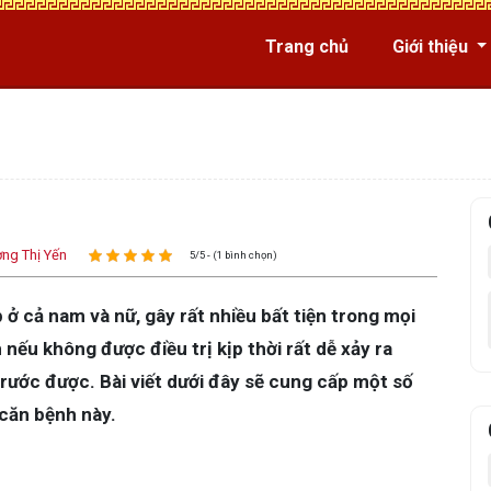
Trang chủ
Giới thiệu
ng Thị Yến
5/5 - (1 bình chọn)
 ở cả nam và nữ, gây rất nhiều bất tiện trong mọi
nếu không được điều trị kịp thời rất dễ xảy ra
rước được. Bài viết dưới đây sẽ cung cấp một số
 căn bệnh này.