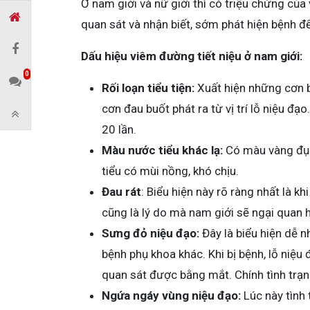
Ở nam giới và nữ giới thì có triệu chứng củ
quan sát và nhận biết, sớm phát hiện bệnh để 
Dấu hiệu viêm đường tiết niệu ở nam giới:
0
Rối loạn tiểu tiện:
Xuất hiện những cơn buồ
cơn đau buốt phát ra từ vị trí lỗ niệu đạ
20 lần.
Màu nước tiểu khác lạ:
Có màu vàng đục
tiểu có mùi nồng, khó chịu.
Đau rát
: Biểu hiện này rõ ràng nhất là kh
cũng là lý do mà nam giới sẽ ngại quan h
Sưng đỏ niệu đạo:
Đây là biểu hiện dễ n
bệnh phụ khoa khác. Khi bị bệnh, lỗ niệu
quan sát được bằng mắt. Chính tình trạn
Ngứa ngáy vùng niệu đạo:
Lúc này tình 