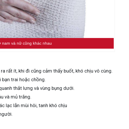
ở nam và nữ cũng khác nhau
ra rất ít, khi đi cũng cảm thấy buốt, khó chịu vô cùng.
 bạn trai hoặc chồng.
uanh thắt lưng và vùng bụng dưới.
u và mủ trắng.
c lạc lẫn mùi hôi, tanh khó chịu
người.