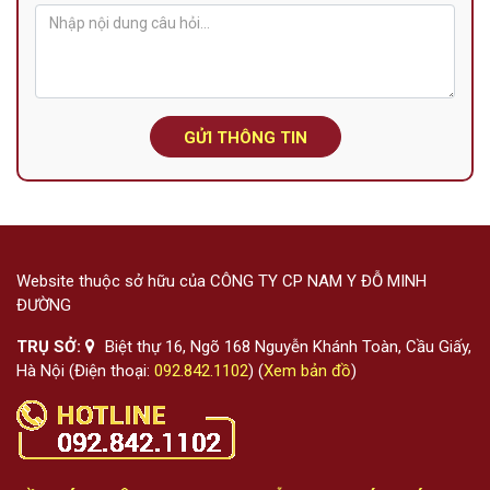
GỬI THÔNG TIN
Website thuộc sở hữu của CÔNG TY CP NAM Y ĐỖ MINH
ĐƯỜNG
TRỤ SỞ:
Biệt thự 16, Ngõ 168 Nguyễn Khánh Toàn, Cầu Giấy,
Hà Nội (Điện thoại:
092.842.1102
) (
Xem bản đồ
)