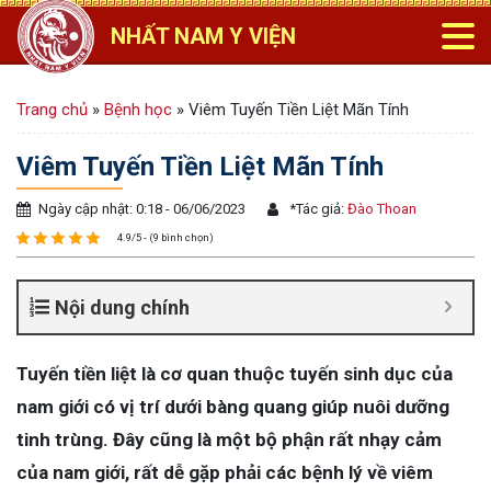
NHẤT NAM Y VIỆN
Trang chủ
»
Bệnh học
»
Viêm Tuyến Tiền Liệt Mãn Tính
Viêm Tuyến Tiền Liệt Mãn Tính
Ngày cập nhật: 0:18 - 06/06/2023
*
Tác giả:
Đào Thoan
4.9/5 - (9 bình chọn)
Nội dung chính
Tuyến tiền liệt là cơ quan thuộc tuyến sinh dục của
nam giới có vị trí dưới bàng quang giúp nuôi dưỡng
tinh trùng. Đây cũng là một bộ phận rất nhạy cảm
của nam giới, rất dễ gặp phải các bệnh lý về viêm