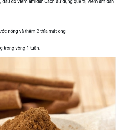
g, đau do viêm amidan.Cách sử dụng quế trị viêm amidan
ước nóng và thêm 2 thìa mật ong.
g trong vòng 1 tuần.