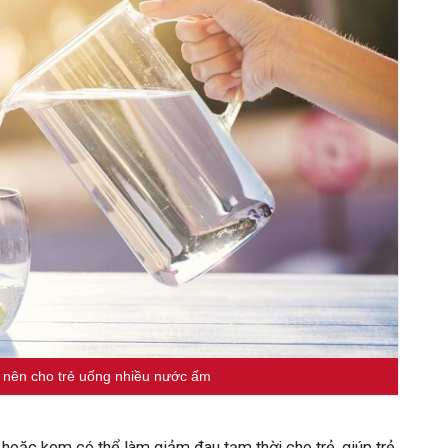
n nên cho trẻ uống nhiều nước ấm
hoặc kem có thể làm giảm đau tạm thời cho trẻ, giúp trẻ