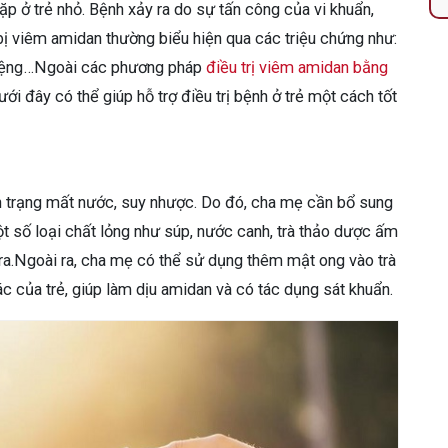
 ở trẻ nhỏ. Bệnh xảy ra do sự tấn công của vi khuẩn,
 bị viêm amidan thường biểu hiện qua các triệu chứng như:
 miệng…Ngoài các phương pháp
điều trị viêm amidan bằng
ới đây có thể giúp hỗ trợ điều trị bệnh ở trẻ một cách tốt
ình trạng mất nước, suy nhược. Do đó, cha mẹ cần bổ sung
t số loại chất lỏng như súp, nước canh, trà thảo dược ấm
a.Ngoài ra, cha mẹ có thể sử dụng thêm mật ong vào trà
iác của trẻ, giúp làm dịu amidan và có tác dụng sát khuẩn.