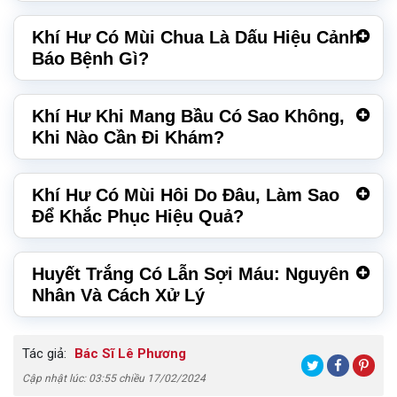
Khí Hư Có Mùi Chua Là Dấu Hiệu Cảnh
Báo Bệnh Gì?
Khí Hư Khi Mang Bầu Có Sao Không,
Khi Nào Cần Đi Khám?
Khí Hư Có Mùi Hôi Do Đâu, Làm Sao
Để Khắc Phục Hiệu Quả?
Huyết Trắng Có Lẫn Sợi Máu: Nguyên
Nhân Và Cách Xử Lý
Tác giả:
Bác Sĩ Lê Phương
Cập nhật lúc: 03:55 chiều 17/02/2024