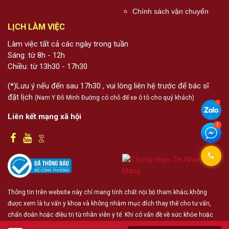
Chính sách vận chuyển
LỊCH LÀM VIỆC
Làm việc tất cả các ngày trong tuần
Sáng: từ 8h - 12h
Chiều: từ 13h30 - 17h30
(*)Lưu ý nếu đến sau 17h30 , vui lòng liên hệ trước để bác sĩ
đặt lịch
(Nam Y Đỗ Minh Đường có chỗ để xe ô tô cho quý khách)
Liên kết mạng xã hội
Thông tin trên website này chỉ mang tính chất nội bộ tham khảo; không
được xem là tư vấn y khoa và không nhằm mục đích thay thế cho tư vấn,
chẩn đoán hoặc điều trị từ nhân viên y tế. Khi có vấn đề về sức khỏe hoặc
cần hỗ trợ cấp cứu người đọc cần liên hệ bác sĩ và cơ sở y tế gần nhất