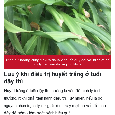
Trinh nữ hoàng cung từ xưa đã là vị thuốc quý đối với nữ giới để
xử lý các vấn đề về phụ khoa
Lưu ý khi điều trị huyết trắng ở tuổi
dậy thì
Huyết trắng ở tuổi dậy thì thường là vấn đề sinh lý bình
thường, ít khi phải tiến hành điều trị. Tuy nhiên, nếu là do
nguyên nhân bệnh lý, nữ giới cần lưu ý một số vấn đề sau
đây để sớm kiểm soát bệnh hiệu quả.