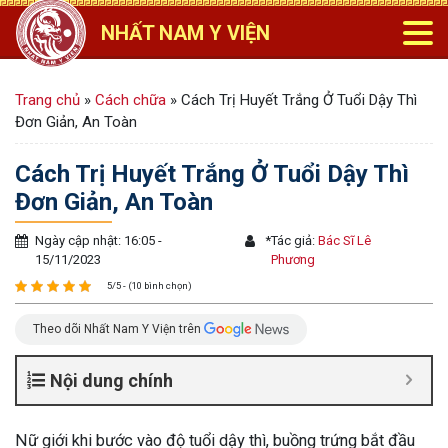
NHẤT NAM Y VIỆN
Trang chủ
»
Cách chữa
»
Cách Trị Huyết Trắng Ở Tuổi Dậy Thì
Đơn Giản, An Toàn
Cách Trị Huyết Trắng Ở Tuổi Dậy Thì
Đơn Giản, An Toàn
Ngày cập nhật: 16:05 -
*
Tác giả:
Bác Sĩ Lê
15/11/2023
Phương
5/5 - (10 bình chọn)
Theo dõi Nhất Nam Y Viện trên
Nội dung chính
Nữ giới khi bước vào độ tuổi dậy thì, buồng trứng bắt đầu