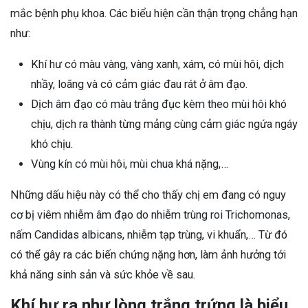
mắc bệnh phụ khoa. Các biểu hiện cần thận trọng chẳng hạn
như:
Khí hư có màu vàng, vàng xanh, xám, có mùi hôi, dịch
nhầy, loãng và có cảm giác đau rát ở âm đạo.
Dịch âm đạo có màu trắng đục kèm theo mùi hôi khó
chịu, dịch ra thành từng mảng cùng cảm giác ngứa ngáy
khó chịu.
Vùng kín có mùi hôi, mùi chua khá nặng,…
Những dấu hiệu này có thể cho thấy chị em đang có nguy
cơ bị viêm nhiễm âm đạo do nhiễm trùng roi Trichomonas,
nấm Candidas albicans, nhiễm tạp trùng, vi khuẩn,… Từ đó
có thể gây ra các biến chứng nặng hơn, làm ảnh hưởng tới
khả năng sinh sản và sức khỏe về sau.
Khí hư ra như lòng trắng trứng là biểu