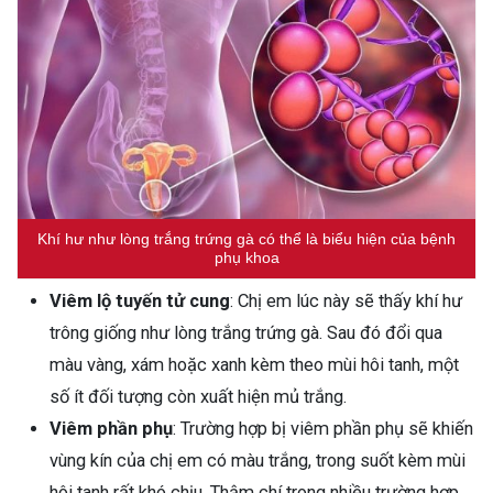
Khí hư như lòng trắng trứng gà có thể là biểu hiện của bệnh
phụ khoa
Viêm lộ tuyến tử cung
: Chị em lúc này sẽ thấy khí hư
trông giống như lòng trắng trứng gà. Sau đó đổi qua
màu vàng, xám hoặc xanh kèm theo mùi hôi tanh, một
số ít đối tượng còn xuất hiện mủ trắng.
Viêm phần phụ
: Trường hợp bị viêm phần phụ sẽ khiến
vùng kín của chị em có màu trắng, trong suốt kèm mùi
hôi tanh rất khó chịu. Thậm chí trong nhiều trường hợp