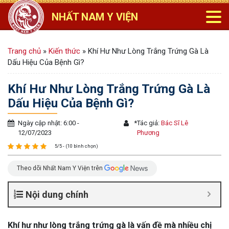
NHẤT NAM Y VIỆN
Trang chủ
»
Kiến thức
»
Khí Hư Như Lòng Trắng Trứng Gà Là
Dấu Hiệu Của Bệnh Gì?
Khí Hư Như Lòng Trắng Trứng Gà Là
Dấu Hiệu Của Bệnh Gì?
Ngày cập nhật: 6:00 -
*
Tác giả:
Bác Sĩ Lê
12/07/2023
Phương
5/5 - (10 bình chọn)
Theo dõi Nhất Nam Y Viện trên
Nội dung chính
Khí hư như lòng trắng trứng gà là vấn đề mà nhiều chị