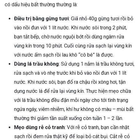
có dấu hiệu bất thường thường là:
Điều trị bằng gừng tươi
: Giã nhỏ 40g gừng tươi rồi bỏ
vào nồi đun với 1 lít nước. Khi nước sôi trong 2 phút,
bạn tắt bếp, chờ nước nguội bớt rồi dùng ngâm rửa
vùng kín trong 10 phút. Cuối cùng rửa sạch lại vùng kín
với nước ấm sạch rồi lau khô “cô bé” là được.
Dùng lá trầu không
: Sử dụng 1 nắm lá trầu không tươi,
rửa sạch và vò nhẹ trước khi bỏ vào nồi đun với 1 lít
nước. Khi nước sôi, bạn đổ ra chậu rồi xông hơi, tận
dụng nước lá để rửa lại vùng kín. Thực hiện mẹo chữa
với lá trầu không đều đặn mỗi ngày cho tới tình trạng
ngứa ngáy, viêm nhiễm, khí hư không có màu – mùi bất
thường thì giảm tần suất xuống còn tuần 1 – 2 lần.
Mẹo dùng rễ cỏ tranh
: Với rễ cỏ tranh, bạn cần nhặt
sạch rồi đem rửa thật kỹ để loại bỏ cát bụi. Cắt rễ cỏ