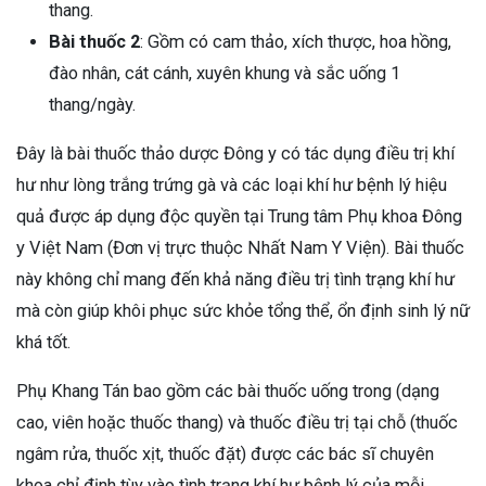
thang.
Bài thuốc 2
: Gồm có cam thảo, xích thược, hoa hồng,
đào nhân, cát cánh, xuyên khung và sắc uống 1
thang/ngày.
Đây là bài thuốc thảo dược Đông y có tác dụng điều trị khí
hư như lòng trắng trứng gà và các loại khí hư bệnh lý hiệu
quả được áp dụng độc quyền tại Trung tâm Phụ khoa Đông
y Việt Nam (Đơn vị trực thuộc Nhất Nam Y Viện). Bài thuốc
này không chỉ mang đến khả năng điều trị tình trạng khí hư
mà còn giúp khôi phục sức khỏe tổng thể, ổn định sinh lý nữ
khá tốt.
Phụ Khang Tán bao gồm các bài thuốc uống trong (dạng
cao, viên hoặc thuốc thang) và thuốc điều trị tại chỗ (thuốc
ngâm rửa, thuốc xịt, thuốc đặt) được các bác sĩ chuyên
khoa chỉ định tùy vào tình trạng khí hư bệnh lý của mỗi