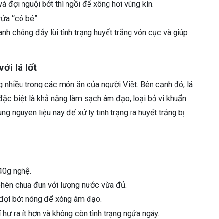
 đợi nguội bớt thì ngồi để xông hơi vùng kín.
rửa “cô bé”.
nh chóng đẩy lùi tình trạng huyết trắng vón cục và giúp
ới lá lốt
g nhiều trong các món ăn của người Việt. Bên cạnh đó, lá
đặc biệt là khả năng làm sạch âm đạo, loại bỏ vi khuẩn
g nguyên liệu này để xử lý tình trạng ra huyết trắng bị
40g nghệ.
 phèn chua đun với lượng nước vừa đủ.
à đợi bớt nóng để xông âm đạo.
hư ra ít hơn và không còn tình trạng ngứa ngáy.