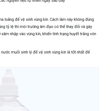
các nguyên liệu tự nhiên ngay sau đây.
a loãng để vệ sinh vùng kín. Cách làm này không đúng
g tỷ lệ thì môi trường âm đạo có thể thay đổi và gây
 xâm nhập vào vùng kín, khiến tình trạng huyết trắng vón
ước muối sinh lý để vệ sinh vùng kín là tốt nhất để