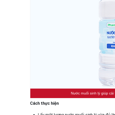
Nước muối sinh lý giúp cải 
Cách thực hiện
Lấy một lượng nước muối sinh lý vừa đủ l