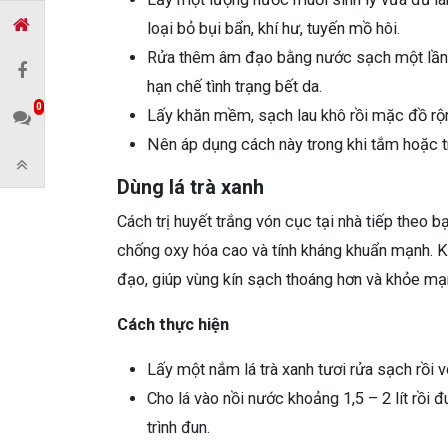
loại bỏ bụi bẩn, khí hư, tuyến mồ hôi.
Rửa thêm âm đạo bằng nước sạch một lần n
hạn chế tình trạng bết da.
0
Lấy khăn mềm, sạch lau khô rồi mặc đồ rộn
Nên áp dụng cách này trong khi tắm hoặc tr
Dùng lá trà xanh
Cách trị huyết trắng vón cục tại nhà tiếp theo bạ
chống oxy hóa cao và tính kháng khuẩn mạnh. Kh
đạo, giúp vùng kín sạch thoáng hơn và khỏe mạ
Cách thực hiện
Lấy một nắm lá trà xanh tươi rửa sạch rồi v
Cho lá vào nồi nước khoảng 1,5 – 2 lít rồi 
trình đun.