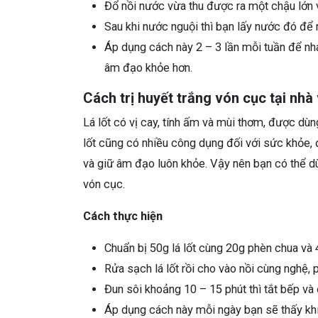
Đổ nồi nước vừa thu được ra một chậu lớn và
Sau khi nước nguội thì bạn lấy nước đó để 
Áp dụng cách này 2 – 3 lần mỗi tuần để nha
âm đạo khỏe hơn.
Cách trị huyết trắng vón cục tại nhà v
Lá lốt có vị cay, tính ấm và mùi thơm, được dùn
lốt cũng có nhiều công dụng đối với sức khỏe, 
và giữ âm đạo luôn khỏe. Vậy nên bạn có thể dùn
vón cục.
Cách thực hiện
Chuẩn bị 50g lá lốt cùng 20g phèn chua và 
Rửa sạch lá lốt rồi cho vào nồi cùng nghệ,
Đun sôi khoảng 10 – 15 phút thì tắt bếp v
Áp dụng cách này mỗi ngày bạn sẽ thấy khí 