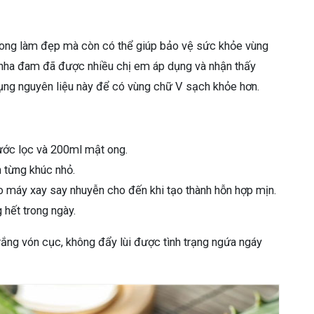
rong làm đẹp mà còn có thể giúp bảo vệ sức khỏe vùng
g nha đam đã được nhiều chị em áp dụng và nhận thấy
ụng nguyên liệu này để có vùng chữ V sạch khỏe hơn.
ước lọc và 200ml mật ong.
 từng khúc nhỏ.
 máy xay say nhuyễn cho đến khi tạo thành hỗn hợp mịn.
 hết trong ngày.
 trắng vón cục, không đẩy lùi được tình trạng ngứa ngáy