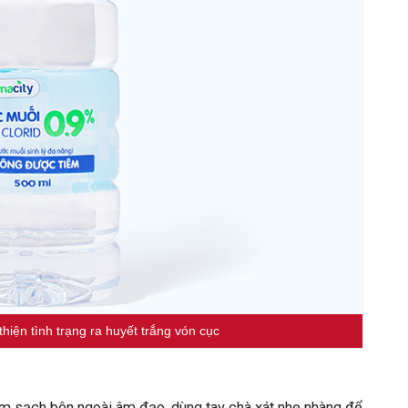
thiện tình trạng ra huyết trắng vón cục
àm sạch bên ngoài âm đạo, dùng tay chà xát nhẹ nhàng để