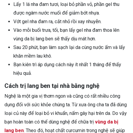
Lấy 1 lá nha đam tươi, loại bỏ phần vỏ, phần gel thu
được ngâm nước muối để giảm bớt nhựa.
Vớt gel nha đam ra, cắt nhỏ rồi xay nhuyễn.
Vào mỗi buổi trưa, tối, bạn lấy gel nha đam thoa lên
vùng da bị lang ben sẽ thấy dịu mát hơn.
Sau 20 phút, bạn làm sạch lại da cùng nước ấm và lấy
khăn mềm lau khô.
Bạn kiên trì áp dụng cách này ít nhất 1 tháng để thấy
hiệu quả.
Cách trị lang ben tại nhà bằng nghệ
Nghệ là một gia vị thơm ngon và cũng có rất nhiều công
dụng đối với sức khỏe chúng ta. Từ xưa ông cha ta đã dùng
loại củ này để loại bỏ vi khuẩn, nấm gây hại trên da. Do vậy
bạn hoàn toàn có thể dùng nghệ để chữa trị
vùng da bị
lang ben
. Theo đó, hoạt chất curcumin trong nghệ sẽ giúp