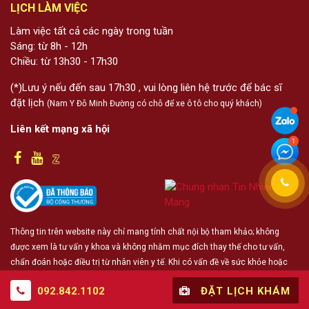
LỊCH LÀM VIỆC
Làm việc tất cả các ngày trong tuần
Sáng: từ 8h - 12h
Chiều: từ 13h30 - 17h30
(*)Lưu ý nếu đến sau 17h30 , vui lòng liên hệ trước để bác sĩ
đặt lịch
(Nam Y Đỗ Minh Đường có chỗ để xe ô tô cho quý khách)
Liên kết mạng xã hội
Thông tin trên website này chỉ mang tính chất nội bộ tham khảo; không
được xem là tư vấn y khoa và không nhằm mục đích thay thế cho tư vấn,
chẩn đoán hoặc điều trị từ nhân viên y tế. Khi có vấn đề về sức khỏe hoặc
cần hỗ trợ cấp cứu người đọc cần liên hệ bác sĩ và cơ sở y tế gần nhất
092.842.1102
ĐẶT LỊCH KHÁM