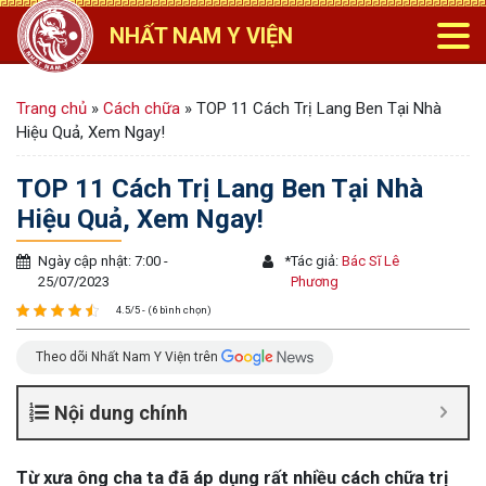
NHẤT NAM Y VIỆN
Trang chủ
»
Cách chữa
»
TOP 11 Cách Trị Lang Ben Tại Nhà
Hiệu Quả, Xem Ngay!
TOP 11 Cách Trị Lang Ben Tại Nhà
Hiệu Quả, Xem Ngay!
Ngày cập nhật: 7:00 -
*
Tác giả:
Bác Sĩ Lê
25/07/2023
Phương
4.5/5 - (6 bình chọn)
Theo dõi Nhất Nam Y Viện trên
Nội dung chính
Từ xưa ông cha ta đã áp dụng rất nhiều cách chữa trị