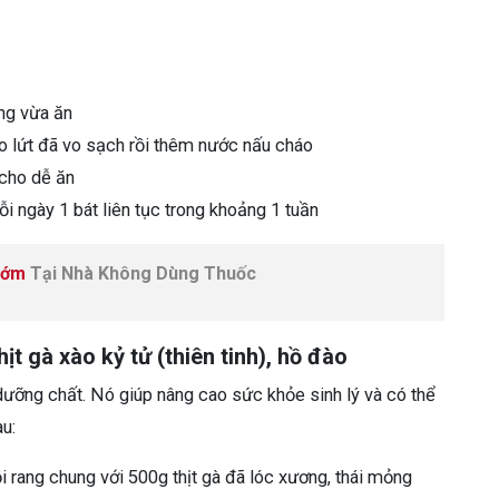
ng vừa ăn
ạo lứt đã vo sạch rồi thêm nước nấu cháo
 cho dễ ăn
mỗi ngày 1 bát liên tục trong khoảng 1 tuần
Sớm
Tại Nhà Không Dùng Thuốc
t gà xào kỷ tử (thiên tinh), hồ đào
dưỡng chất. Nó giúp nâng cao sức khỏe sinh lý và có thể
au:
i rang chung với 500g thịt gà đã lóc xương, thái mỏng