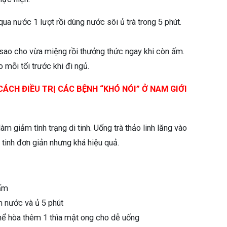
qua nước 1 lượt rồi dùng nước sôi ủ trà trong 5 phút.
sao cho vừa miệng rồi thưởng thức ngay khi còn ấm.
 mỗi tối trước khi đi ngủ.
ÁCH ĐIỀU TRỊ CÁC BỆNH “KHÓ NÓI” Ở NAM GIỚI
àm giảm tình trạng di tinh. Uống trà thảo linh lăng vào
i tinh đơn giản nhưng khá hiệu quả.
 ấm
m nước và ủ 5 phút
thể hòa thêm 1 thìa mật ong cho dễ uống