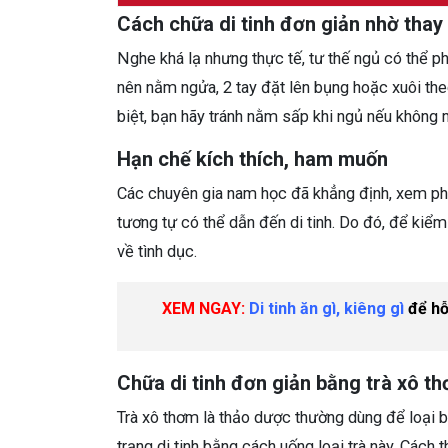
Cách chữa di tinh đơn giản nhờ thay 
Nghe khá lạ nhưng thực tế, tư thế ngủ có thể ph
nên nằm ngửa, 2 tay đặt lên bụng hoặc xuôi th
biệt, bạn hãy tránh nằm sấp khi ngủ nếu không m
Hạn chế kích thích, ham muốn
Các chuyên gia nam học đã khẳng định, xem phi
tương tự có thể dẫn đến di tinh. Do đó, để kiể
về tình dục.
XEM NGAY:
Di tinh ăn gì, kiêng gì
để hỗ
Chữa di tinh đơn giản bằng trà xô t
Trà xô thơm là thảo dược thường dùng để loại b
trạng di tinh bằng cách uống loại trà này. Cách t