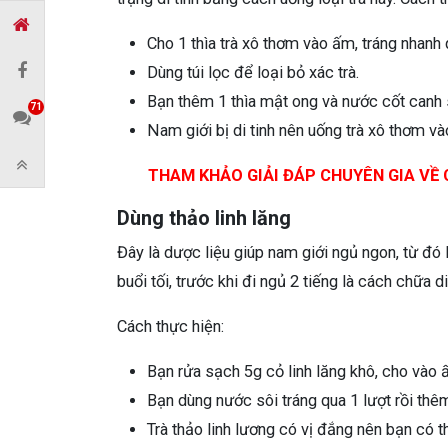
Cho 1 thìa trà xô thơm vào ấm, tráng nhanh 
Dùng túi lọc để loại bỏ xác trà.
Bạn thêm 1 thìa mật ong và nước cốt canh 
71
Nam giới bị di tinh nên uống trà xô thơm vào
THAM KHẢO GIẢI ĐÁP CHUYÊN GIA VỀ C
Dùng thảo linh lăng
Đây là dược liệu giúp nam giới ngủ ngon, từ đó l
buổi tối, trước khi đi ngủ 2 tiếng là cách chữa d
Cách thực hiện:
Bạn rửa sạch 5g cỏ linh lăng khô, cho vào
Bạn dùng nước sôi tráng qua 1 lượt rồi thê
Trà thảo linh lương có vị đắng nên bạn có 