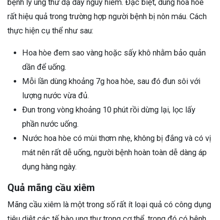
bệnh lý ung thư dạ dày nguy hiểm. Đặc biệt, dùng hoa hòe
rất hiệu quả trong trường hợp người bệnh bị nôn máu. Cách
thực hiện cụ thể như sau:
Hoa hòe đem sao vàng hoặc sấy khô nhằm bảo quản
dần để uống.
Mỗi lần dùng khoảng 7g hoa hòe, sau đó đun sôi với
lượng nước vừa đủ.
Đun trong vòng khoảng 10 phút rồi dừng lại, lọc lấy
phần nước uống.
Nước hoa hòe có mùi thơm nhẹ, không bị đắng và có vị
mát nên rất dễ uống, người bệnh hoàn toàn dễ dàng áp
dụng hàng ngày.
Quả mãng cầu xiêm
Mãng cầu xiêm là một trong số rất ít loại quả có công dụng
tiêu diệt các tế bào ung thư trong cơ thể, trong đó có bệnh