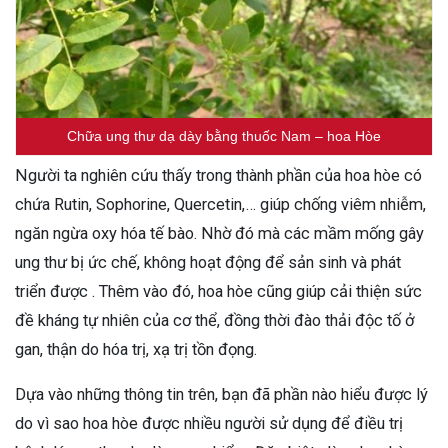
Chữa ung thư dạ dày bằng thuốc Nam – hoa Hòe
Người ta nghiên cứu thấy trong thành phần của hoa hòe có
chứa Rutin, Sophorine, Quercetin,… giúp chống viêm nhiễm,
ngăn ngừa oxy hóa tế bào. Nhờ đó mà các mầm mống gây
ung thư bị ức chế, không hoạt động để sản sinh và phát
triển được . Thêm vào đó, hoa hòe cũng giúp cải thiện sức
đề kháng tự nhiên của cơ thể, đồng thời đào thải độc tố ở
gan, thận do hóa trị, xạ trị tồn đọng.
Dựa vào những thông tin trên, bạn đã phần nào hiểu được lý
do vì sao hoa hòe được nhiều người sử dụng để điều trị