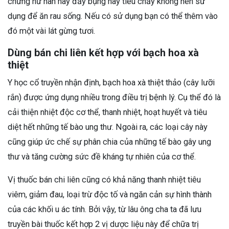
chứng hư hàn hay đầy bụng hay tiêu chảy không nên sử
dụng để ăn rau sống. Nếu có sử dụng bạn có thể thêm vào
đó một vài lát gừng tươi.
Dùng bán chi liên kết hợp với bạch hoa xà
thiệt
Y học cổ truyền nhận định, bạch hoa xà thiệt thảo (cây lưỡi
rắn) được ứng dụng nhiều trong điều trị bệnh lý. Cụ thể đó là
cải thiện nhiệt độc cơ thể, thanh nhiệt, hoạt huyết và tiêu
diệt hết những tế bào ung thư. Ngoài ra, các loại cây này
cũng giúp ức chế sự phân chia của những tế bào gây ung
thư và tăng cường sức đề kháng tự nhiên của cơ thể.
Vị thuốc bán chi liên cũng có khả năng thanh nhiệt tiêu
viêm, giảm đau, loại trừ độc tố và ngăn cản sự hình thành
của các khối u ác tính. Bởi vậy, từ lâu ông cha ta đã lưu
truyền bài thuốc kết hợp 2 vị dược liệu này để chữa trị