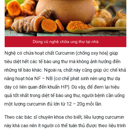
Dùng củ nghệ chữa ung thư tại nhà
Nghệ có chứa hoạt chất Curcumin (chống oxy hóa) giúp
tiêu diệt hết các tế bào ung thư mà không ảnh hưởng đến
những tế bào khác. Ngoài ra, chất này cũng giúp ức chế khả
năng hoạt hóa NF – NB (cơ chế phát sinh nên ung thư dạ
dày có liên quan đến khuẩn HP). Dù vậy, để đem lại hiệu
quả tốt nhất trong diệt tế bào ung thư, người bệnh cần uống
một lượng curcumin đủ lớn từ 12 – 20g mỗi lần.
Theo các bác sĩ chuyên khoa cho biết, liều lượng curcumin
này khá cao nên ít người có thể tuân thủ được theo liệu trình