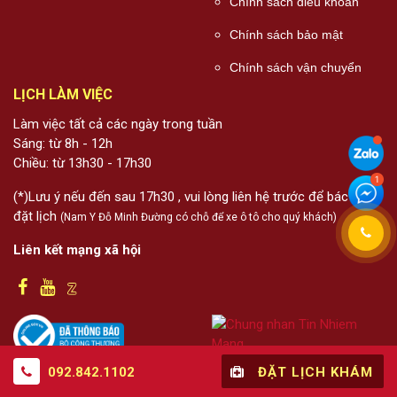
Chính sách điều khoản
Chính sách bảo mật
Chính sách vận chuyển
LỊCH LÀM VIỆC
Làm việc tất cả các ngày trong tuần
Sáng: từ 8h - 12h
Chiều: từ 13h30 - 17h30
(*)Lưu ý nếu đến sau 17h30 , vui lòng liên hệ trước để bác sĩ
đặt lịch
(Nam Y Đỗ Minh Đường có chỗ để xe ô tô cho quý khách)
Liên kết mạng xã hội
092.842.1102
ĐẶT LỊCH KHÁM
Thông tin trên website này chỉ mang tính chất nội bộ tham khảo; không