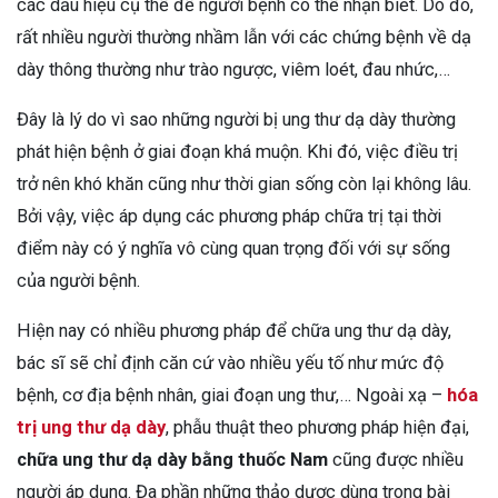
các dấu hiệu cụ thể để người bệnh có thể nhận biết. Do đó,
rất nhiều người thường nhầm lẫn với các chứng bệnh về dạ
dày thông thường như trào ngược, viêm loét, đau nhức,…
Đây là lý do vì sao những người bị ung thư dạ dày thường
phát hiện bệnh ở giai đoạn khá muộn. Khi đó, việc điều trị
trở nên khó khăn cũng như thời gian sống còn lại không lâu.
Bởi vậy, việc áp dụng các phương pháp chữa trị tại thời
điểm này có ý nghĩa vô cùng quan trọng đối với sự sống
của người bệnh.
Hiện nay có nhiều phương pháp để chữa ung thư dạ dày,
bác sĩ sẽ chỉ định căn cứ vào nhiều yếu tố như mức độ
bệnh, cơ địa bệnh nhân, giai đoạn ung thư,… Ngoài xạ –
hóa
trị ung thư dạ dày
, phẫu thuật theo phương pháp hiện đại,
chữa ung thư dạ dày bằng thuốc Nam
cũng được nhiều
người áp dụng. Đa phần những thảo dược dùng trong bài