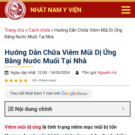
NHẤT NAM Y VIỆN
Trang chủ
»
Cách chữa
»
Hướng Dẫn Chữa Viêm Mũi Dị Ứng
Bằng Nước Muối Tại Nhà
Hướng Dẫn Chữa Viêm Mũi Dị Ứng
Bằng Nước Muối Tại Nhà
Ngày cập nhật: 12:00 - 14/03/2024
*
Tác giả:
Nguyễn Hà
5/5 - (9 bình chọn)
Theo dõi Nhất Nam Y Viện trên
Nội dung chính
Viêm mũi dị ứng
là tình trạng niêm mạc mũi bị tổn