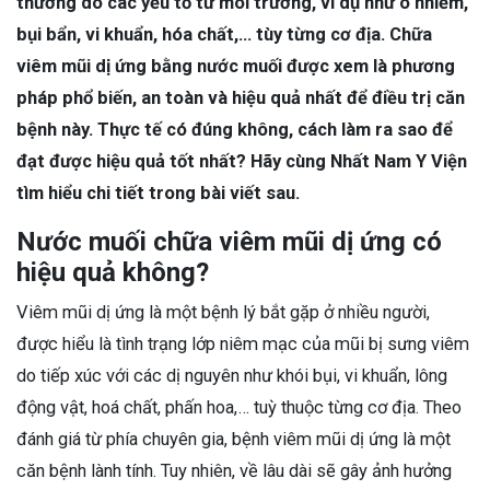
thương do các yếu tố từ môi trường, ví dụ như ô nhiễm,
bụi bẩn, vi khuẩn, hóa chất,… tùy từng cơ địa. Chữa
viêm mũi dị ứng bằng nước muối được xem là phương
pháp phổ biến, an toàn và hiệu quả nhất để điều trị căn
bệnh này. Thực tế có đúng không, cách làm ra sao để
đạt được hiệu quả tốt nhất? Hãy cùng Nhất Nam Y Viện
tìm hiểu chi tiết trong bài viết sau.
Nước muối chữa viêm mũi dị ứng có
hiệu quả không?
Viêm mũi dị ứng là một bệnh lý bắt gặp ở nhiều người,
được hiểu là tình trạng lớp niêm mạc của mũi bị sưng viêm
do tiếp xúc với các dị nguyên như khói bụi, vi khuẩn, lông
động vật, hoá chất, phấn hoa,… tuỳ thuộc từng cơ địa. Theo
đánh giá từ phía chuyên gia, bệnh viêm mũi dị ứng là một
căn bệnh lành tính. Tuy nhiên, về lâu dài sẽ gây ảnh hưởng