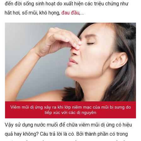
đến đời sống sinh hoạt do xuất hiện các triệu chứng như
hắt hơi, sổ mũi, khô họng,
đau đầu
,…
Viêm mũi dị ứng xảy ra khi lớp niêm mạc của mũi bị sưng do
tiếp xúc với các dị nguyên
Vậy sử dụng nước muối để chữa viêm mũi dị ứng có hiệu
quả hay không? Câu trả lời là có. Bởi thành phần có trong