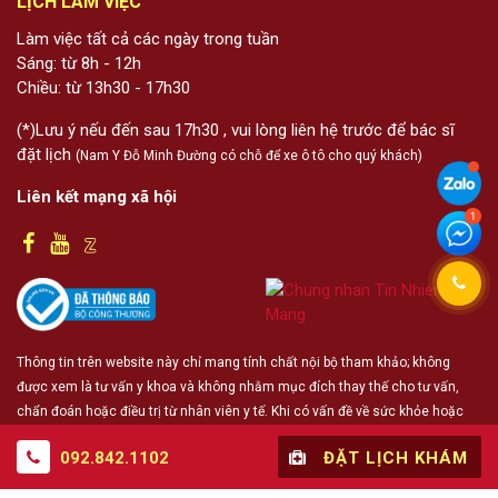
LỊCH LÀM VIỆC
Làm việc tất cả các ngày trong tuần
Sáng: từ 8h - 12h
Chiều: từ 13h30 - 17h30
(*)Lưu ý nếu đến sau 17h30 , vui lòng liên hệ trước để bác sĩ
đặt lịch
(Nam Y Đỗ Minh Đường có chỗ để xe ô tô cho quý khách)
Liên kết mạng xã hội
Thông tin trên website này chỉ mang tính chất nội bộ tham khảo; không
được xem là tư vấn y khoa và không nhằm mục đích thay thế cho tư vấn,
chẩn đoán hoặc điều trị từ nhân viên y tế. Khi có vấn đề về sức khỏe hoặc
cần hỗ trợ cấp cứu người đọc cần liên hệ bác sĩ và cơ sở y tế gần nhất
092.842.1102
ĐẶT LỊCH KHÁM