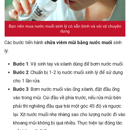
Bạn nên mua nước muối sinh lý có sẵn bình và vòi xịt chuyên
dụng
Các bước tiến hành
chữa viêm mũi bằng nước muối
sinh
lý:
Bước 1
: Vệ sinh tay và xilanh dùng để bơm nước muối.
Bước 2
: Chuẩn bị 1-2 lọ nước muối sinh lý để sử dụng
cho 1 lần rửa.
Bước 3
: Bơm nước muối vào ống xilanh, đặt đầu ống
vào trong mũi. Cúi đầu về phía trước, nếu rửa mũi bên
phải thì nghiêng đầu qua trái một góc 45 độ và ngược
lại. Xịt nước muối nhẹ nhàng sao cho lượng nước đi vào
khoang mũi không bị quá nhiều. Thực hiện lại động tác