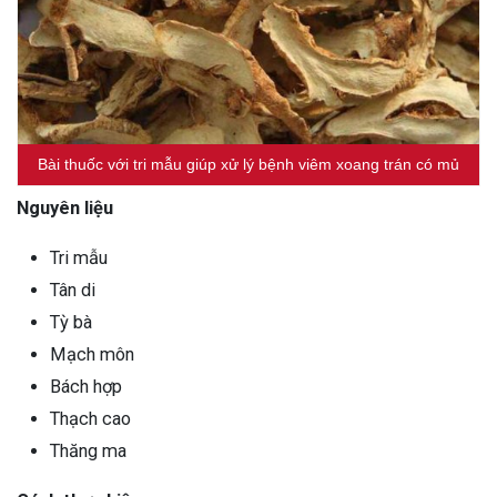
Bài thuốc với tri mẫu giúp xử lý bệnh viêm xoang trán có mủ
Nguyên liệu
Tri mẫu
Tân di
Tỳ bà
Mạch môn
Bách hợp
Thạch cao
Thăng ma