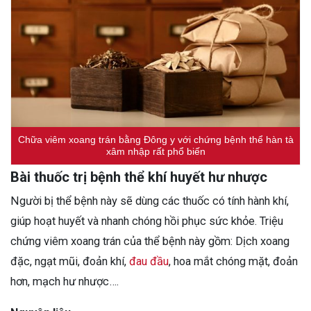
Chữa viêm xoang trán bằng Đông y với chứng bệnh thể hàn tà
xâm nhập rất phổ biến
Bài thuốc trị bệnh thể khí huyết hư nhược
Người bị thể bệnh này sẽ dùng các thuốc có tính hành khí,
giúp hoạt huyết và nhanh chóng hồi phục sức khỏe. Triệu
chứng viêm xoang trán của thể bệnh này gồm: Dịch xoang
đặc, ngạt mũi, đoản khí,
đau đầu
, hoa mắt chóng mặt, đoản
hơn, mạch hư nhược….