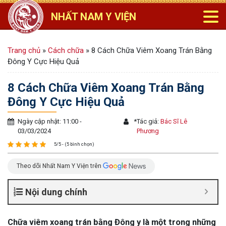
NHẤT NAM Y VIỆN
Trang chủ
»
Cách chữa
»
8 Cách Chữa Viêm Xoang Trán Bằng
Đông Y Cực Hiệu Quả
8 Cách Chữa Viêm Xoang Trán Bằng
Đông Y Cực Hiệu Quả
Ngày cập nhật: 11:00 -
*
Tác giả:
Bác Sĩ Lê
03/03/2024
Phương
5/5 - (5 bình chọn)
Theo dõi Nhất Nam Y Viện trên
Nội dung chính
Chữa viêm xoang trán bằng Đông y là một trong những