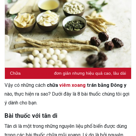
Chữa
viêm xoang trán
đơn giản nhưng hiệu quả cao, lâu dài
Vậy có những cách
chữa
viêm xoang
trán bằng Đông y
nào, thực hiện ra sao? Dưới đây là 8 bài thuốc chúng tôi gợi
ý dành cho bạn.
Bài thuốc với tân di
Tân di là một trong những nguyên liệu phổ biến được dùng
trong các bài thuốc chữa mũi xoang. Lý do là bởi nguyên