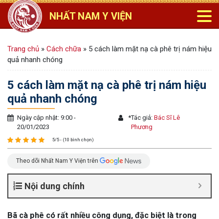
NHẤT NAM Y VIỆN
Trang chủ
»
Cách chữa
»
5 cách làm mặt nạ cà phê trị nám hiệu
quả nhanh chóng
5 cách làm mặt nạ cà phê trị nám hiệu
quả nhanh chóng
Ngày cập nhật: 9:00 -
*
Tác giả:
Bác Sĩ Lê
20/01/2023
Phương
5/5 - (10 bình chọn)
Theo dõi Nhất Nam Y Viện trên
Nội dung chính
Bã cà phê có rất nhiều công dụng, đặc biệt là trong