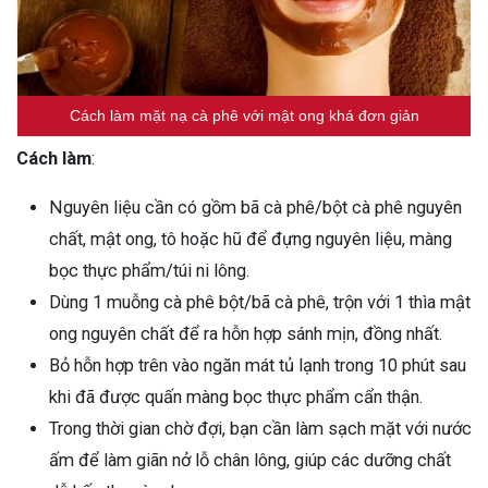
Cách làm mặt nạ cà phê với mật ong khá đơn giản
Cách làm
:
Nguyên liệu cần có gồm bã cà phê/bột cà phê nguyên
chất, mật ong, tô hoặc hũ để đựng nguyên liệu, màng
bọc thực phẩm/túi ni lông.
Dùng 1 muỗng cà phê bột/bã cà phê, trộn với 1 thìa mật
ong nguyên chất để ra hỗn hợp sánh mịn, đồng nhất.
Bỏ hỗn hợp trên vào ngăn mát tủ lạnh trong 10 phút sau
khi đã được quấn màng bọc thực phẩm cẩn thận.
Trong thời gian chờ đợi, bạn cần làm sạch mặt với nước
ấm để làm giãn nở lỗ chân lông, giúp các dưỡng chất