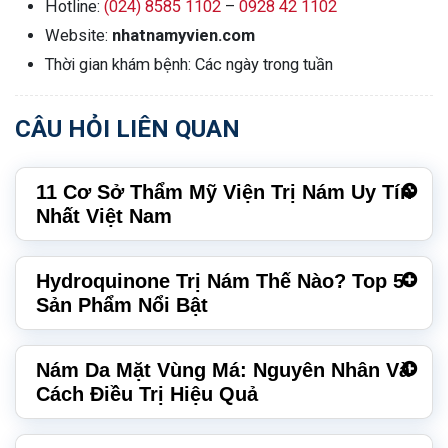
Hotline:
(024) 8585 1102
–
0928 42 1102
Website:
nhatnamyvien.com
Thời gian khám bệnh: Các ngày trong tuần
CÂU HỎI LIÊN QUAN
11 Cơ Sở Thẩm Mỹ Viện Trị Nám Uy Tín
Nhất Việt Nam
Hydroquinone Trị Nám Thế Nào? Top 5
Sản Phẩm Nổi Bật
Nám Da Mặt Vùng Má: Nguyên Nhân Và
Cách Điều Trị Hiệu Quả