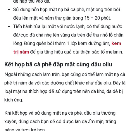
dễ hấp thu vào da.
Sử dụng hỗn hợp mặt nạ bã cà phê, mật ong trên bôi
đều lên mặt và nằm thư giãn trong 15 – 20 phút.
Tiến hành rửa lại mặt với nước lạnh, có thể dùng nước
đá/cục đá chà nhẹ lên vùng da trên để thu nhỏ lỗ chân
lông. Đừng quên bôi thêm 1 lớp kem dưỡng ẩm,
kem
trị nám
để gia tăng hiệu quả cải thiện sắc tố melanin.
Kết hợp bã cà phê đắp mặt cùng dầu oliu
Ngoài những cách làm trên, bạn cũng có thể làm mặt nạ cà
phê trị nám da với các dưỡng chất khác như dầu oliu. Đây là
loại mặt nạ thích hợp để sử dụng trên nền da khô, da dễ bị
kích ứng.
Khi kết hợp và sử dụng mặt nạ cà phê, dầu oliu thường
xuyên, đúng cách bạn sẽ có được làn da ẩm mịn, trắng
sáng và tươi trẻ hơn.