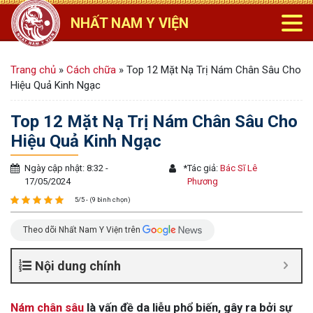
NHẤT NAM Y VIỆN
Trang chủ
»
Cách chữa
»
Top 12 Mặt Nạ Trị Nám Chân Sâu Cho
Hiệu Quả Kinh Ngạc
Top 12 Mặt Nạ Trị Nám Chân Sâu Cho
Hiệu Quả Kinh Ngạc
Ngày cập nhật: 8:32 -
*
Tác giả:
Bác Sĩ Lê
17/05/2024
Phương
5/5 - (9 bình chọn)
Theo dõi Nhất Nam Y Viện trên
Nội dung chính
Nám chân sâu
là vấn đề da liễu phổ biến, gây ra bởi sự