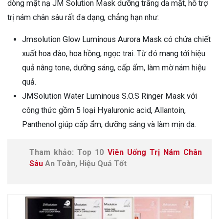
dòng mặt nạ JM Solution Mask dưỡng trắng da mặt, hỗ trợ
trị nám chân sâu rất đa dạng, chẳng hạn như:
Jmsolution Glow Luminous Aurora Mask có chứa chiết
xuất hoa đào, hoa hồng, ngọc trai. Từ đó mang tới hiệu
quả nâng tone, dưỡng sáng, cấp ẩm, làm mờ nám hiệu
quả.
JMSolution Water Luminous S.O.S Ringer Mask với
công thức gồm 5 loại Hyaluronic acid, Allantoin,
Panthenol giúp cấp ẩm, dưỡng sáng và làm mịn da.
Tham khảo: Top 10
Viên Uống Trị Nám Chân
Sâu
An Toàn, Hiệu Quả Tốt