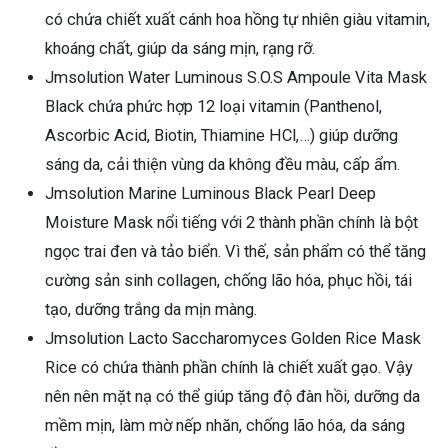
có chứa chiết xuất cánh hoa hồng tự nhiên giàu vitamin,
khoáng chất, giúp da sáng mịn, rạng rỡ.
Jmsolution Water Luminous S.O.S Ampoule Vita Mask
Black chứa phức hợp 12 loại vitamin (Panthenol,
Ascorbic Acid, Biotin, Thiamine HCl,…) giúp dưỡng
sáng da, cải thiện vùng da không đều màu, cấp ẩm.
Jmsolution Marine Luminous Black Pearl Deep
Moisture Mask nổi tiếng với 2 thành phần chính là bột
ngọc trai đen và tảo biển. Vì thế, sản phẩm có thể tăng
cường sản sinh collagen, chống lão hóa, phục hồi, tái
tạo, dưỡng trắng da mịn màng.
Jmsolution Lacto Saccharomyces Golden Rice Mask
Rice có chứa thành phần chính là chiết xuất gạo. Vậy
nên nên mặt nạ có thể giúp tăng độ đàn hồi, dưỡng da
mềm mịn, làm mờ nếp nhăn, chống lão hóa, da sáng