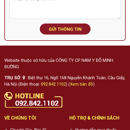
GỬI THÔNG TIN
Website thuộc sở hữu của CÔNG TY CP NAM Y ĐỖ MINH
ĐƯỜNG
TRỤ SỞ:
Biệt thự 16, Ngõ 168 Nguyễn Khánh Toàn, Cầu Giấy,
Hà Nội (Điện thoại:
092.842.1102
) (
Xem bản đồ
)
VỀ CHÚNG TÔI
HỖ TRỢ & CHÍNH SÁCH
Chuyên Gia, Bác Sĩ
Hướng dẫn mua thuốc