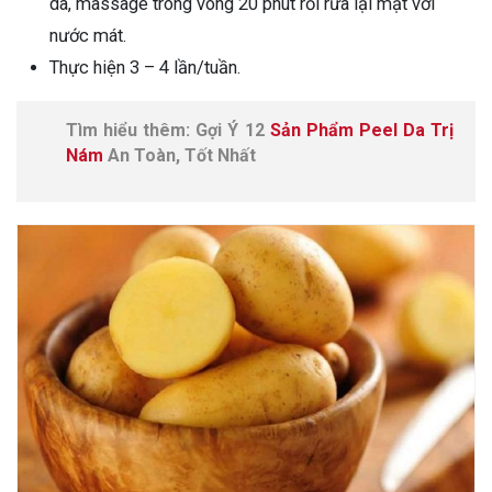
da, massage trong vòng 20 phút rồi rửa lại mặt với
nước mát.
Thực hiện 3 – 4 lần/tuần.
Tìm hiểu thêm: Gợi Ý 12
Sản Phẩm Peel Da Trị
Nám
An Toàn, Tốt Nhất