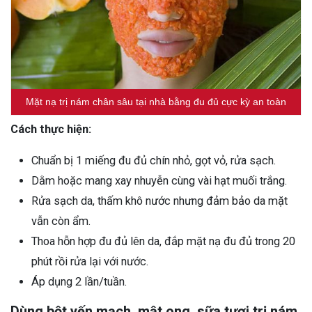
Mặt nạ trị nám chân sâu tại nhà bằng đu đủ cực kỳ an toàn
Cách thực hiện:
Chuẩn bị 1 miếng đu đủ chín nhỏ, gọt vỏ, rửa sạch.
Dằm hoặc mang xay nhuyễn cùng vài hạt muối trắng.
Rửa sạch da, thấm khô nước nhưng đảm bảo da mặt
vẫn còn ẩm.
Thoa hỗn hợp đu đủ lên da, đắp mặt nạ đu đủ trong 20
phút rồi rửa lại với nước.
Áp dụng 2 lần/tuần.
Dùng bột yến mạch, mật ong, sữa tươi trị nám