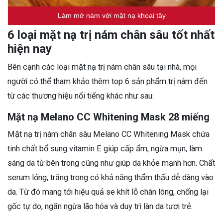
Làm mờ nám với mặt nạ khoai tây
6 loại mặt nạ trị nám chân sâu tốt nhất
hiện nay
Bên cạnh các loại mặt nạ trị nám chân sâu tại nhà, mọi
người có thể tham khảo thêm top 6 sản phẩm trị nám đến
từ các thương hiệu nổi tiếng khác như sau:
Mặt nạ Melano CC Whitening Mask 28 miếng
Mặt nạ trị nám chân sâu Melano CC Whitening Mask chứa
tinh chất bổ sung vitamin E giúp cấp ẩm, ngừa mụn, làm
sáng da từ bên trong cũng như giúp da khỏe mạnh hơn. Chất
serum lỏng, trắng trong có khả năng thẩm thấu dễ dàng vào
da. Từ đó mang tới hiệu quả se khít lỗ chân lông, chống lại
gốc tự do, ngăn ngừa lão hóa và duy trì làn da tươi trẻ.