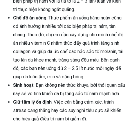
biện pháp trị nám với lá tía tô là 2 – 3 lần/tuần và kiên
trì thực hiện không ngắt quãng.
Chế độ ăn uống
: Thực phẩm ăn uống hàng ngày cũng
có ảnh hưởng ít nhiều tới các biện pháp trị nám, tàn
nhang. Theo đó, chị em cần xây dựng cho mình chế độ
ăn nhiều vitamin C nhằm thúc đẩy quá trình tăng sinh
collagen và giúp da ức chế các hắc sắc tố melanin, tái
tạo làn da khỏe mạnh, trắng sáng đều màu. Bên cạnh
đó, các bạn nên uống đủ 2 – 2.5 lít nước mỗi ngày để
giúp da luôn ẩm, mịn và căng bóng.
Sinh hoạt
: Bạn không nên thức khuya, bởi thói quen xấu
này sẽ vô tình khiến da bị tăng sắc tố nám mạnh hơn.
Giữ tâm lý ổn định
: Việc cân bằng cảm xúc, tránh
stress căng thẳng hay các suy nghĩ tiêu cực sẽ khiến
cho hiệu quả điều trị nám bị giảm đi.