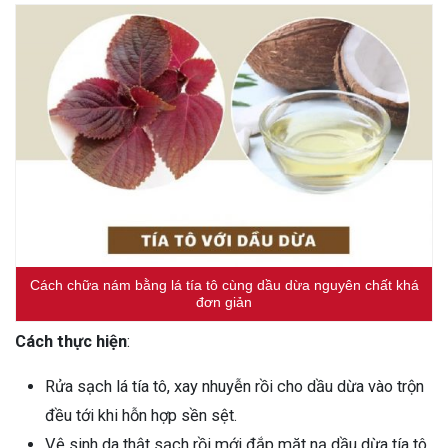
Cách chữa nám bằng lá tía tô cùng dầu dừa nguyên chất khá
đơn giản
Cách thực hiện
:
Rửa sạch lá tía tô, xay nhuyễn rồi cho dầu dừa vào trộn
đều tới khi hỗn hợp sền sệt.
Vệ sinh da thật sạch rồi mới đắp mặt nạ dầu dừa tía tô