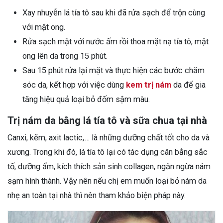
Xay nhuyễn lá tía tô sau khi đã rửa sạch để trộn cùng
với mật ong.
Rửa sạch mặt với nước ấm rồi thoa mặt nạ tía tô, mật
ong lên da trong 15 phút.
Sau 15 phút rửa lại mặt và thực hiện các bước chăm
sóc da, kết hợp với việc dùng
kem trị nám
da để gia
tăng hiệu quả loại bỏ đốm sậm màu.
Trị nám da bằng lá tía tô và sữa chua tại nhà
Canxi, kẽm, axit lactic,… là những dưỡng chất tốt cho da và
xương. Trong khi đó, lá tía tô lại có tác dụng cân bằng sắc
tố, dưỡng ẩm, kích thích sản sinh collagen, ngăn ngừa nám
sạm hình thành. Vậy nên nếu chị em muốn loại bỏ nám da
nhẹ an toàn tại nhà thì nên tham khảo biện pháp này.