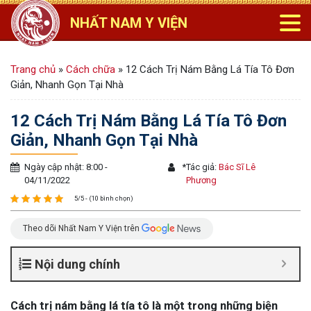
NHẤT NAM Y VIỆN
Trang chủ
»
Cách chữa
»
12 Cách Trị Nám Bằng Lá Tía Tô Đơn
Giản, Nhanh Gọn Tại Nhà
12 Cách Trị Nám Bằng Lá Tía Tô Đơn
Giản, Nhanh Gọn Tại Nhà
Ngày cập nhật: 8:00 -
*
Tác giả:
Bác Sĩ Lê
04/11/2022
Phương
5/5 - (10 bình chọn)
Theo dõi Nhất Nam Y Viện trên
Nội dung chính
Cách trị nám bằng lá tía tô là một trong những biện