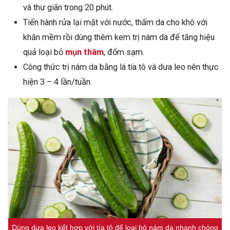
và thư giãn trong 20 phút.
Tiến hành rửa lại mặt với nước, thấm da cho khô với
khăn mềm rồi dùng thêm kem trị nám da để tăng hiệu
quả loại bỏ
mụn thâm
, đốm sạm.
Công thức trị nám da bằng lá tía tô và dưa leo nên thực
hiện 3 – 4 lần/tuần.
Dùng dưa leo kết hợp với tía tô để loại bỏ nám da nhanh chóng