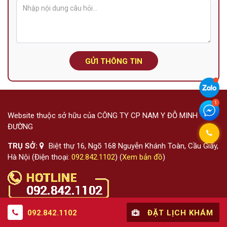
GỬI THÔNG TIN
Website thuộc sở hữu của CÔNG TY CP NAM Y ĐỖ MINH
ĐƯỜNG
TRỤ SỞ:
Biệt thự 16, Ngõ 168 Nguyễn Khánh Toàn, Cầu Giấy,
Hà Nội (Điện thoại:
092.842.1102
) (
Xem bản đồ
)
092.842.1102
ĐẶT LỊCH KHÁM
VỀ CHÚNG TÔI
HỖ TRỢ & CHÍNH SÁCH