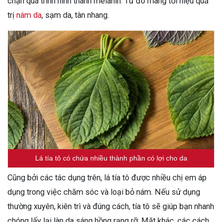
chặn quá trình hình thành melanin. Từ đó mang tới hiệu quả
trị
nám da
, sạm da, tàn nhang.
Lá tía tô có chứa nhiều thành phần có lợi cho da
Cũng bởi các tác dụng trên, lá tía tô được nhiều chị em áp
dụng trong việc chăm sóc và loại bỏ nám. Nếu sử dụng
thường xuyên, kiên trì và đúng cách, tía tô sẽ giúp bạn nhanh
chóng lấy lại làn da sáng hồng rạng rỡ. Mặt khác, các cách