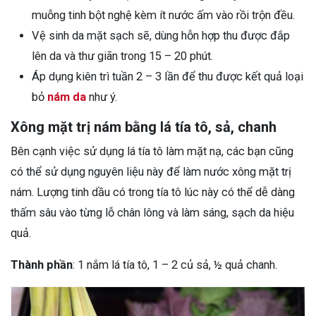
muỗng tinh bột nghệ kèm ít nước ấm vào rồi trộn đều.
Vệ sinh da mặt sạch sẽ, dùng hỗn hợp thu được đắp
lên da và thư giãn trong 15 – 20 phút.
Áp dụng kiên trì tuần 2 – 3 lần để thu được kết quả loại
bỏ
nám da
như ý.
Xông mặt trị nám bằng lá tía tô, sả, chanh
Bên cạnh việc sử dụng lá tía tô làm mặt nạ, các bạn cũng
có thể sử dụng nguyên liệu này để làm nước xông mặt trị
nám. Lượng tinh dầu có trong tía tô lúc này có thể dễ dàng
thấm sâu vào từng lỗ chân lông và làm sáng, sạch da hiệu
quả.
Thành phần
: 1 nắm lá tía tô, 1 – 2 củ sả, ½ quả chanh.