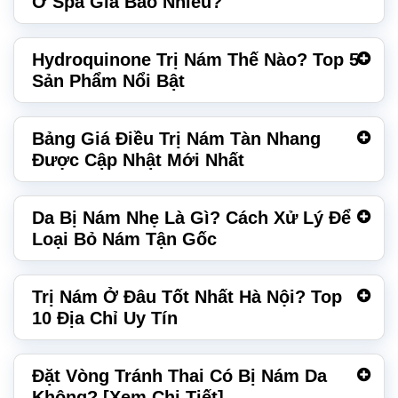
Ở Spa Giá Bao Nhiêu?
Hydroquinone Trị Nám Thế Nào? Top 5
Sản Phẩm Nổi Bật
Bảng Giá Điều Trị Nám Tàn Nhang
Được Cập Nhật Mới Nhất
Da Bị Nám Nhẹ Là Gì? Cách Xử Lý Để
Loại Bỏ Nám Tận Gốc
Trị Nám Ở Đâu Tốt Nhất Hà Nội? Top
10 Địa Chỉ Uy Tín
Đặt Vòng Tránh Thai Có Bị Nám Da
Không? [Xem Chi Tiết]