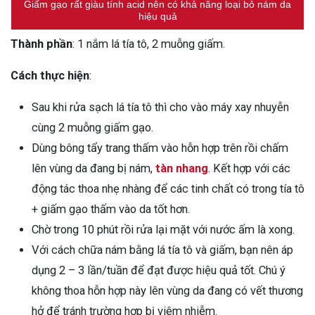
Giấm gạo rất giàu tính acid nên có khả năng loại bỏ nám da
hiệu quả
Thành phần
: 1 nắm lá tía tô, 2 muỗng giấm.
Cách thực hiện
:
Sau khi rửa sạch lá tía tô thì cho vào máy xay nhuyễn
cùng 2 muỗng giấm gạo.
Dùng bông tẩy trang thấm vào hỗn hợp trên rồi chấm
lên vùng da đang bị nám,
tàn nhang
. Kết hợp với các
động tác thoa nhẹ nhàng để các tinh chất có trong tía tô
+ giấm gạo thấm vào da tốt hơn.
Chờ trong 10 phút rồi rửa lại mặt với nước ấm là xong.
Với cách chữa nám bằng lá tía tô và giấm, bạn nên áp
dụng 2 – 3 lần/tuần để đạt được hiệu quả tốt. Chú ý
không thoa hỗn hợp này lên vùng da đang có vết thương
hở để tránh trường hợp bị viêm nhiễm.