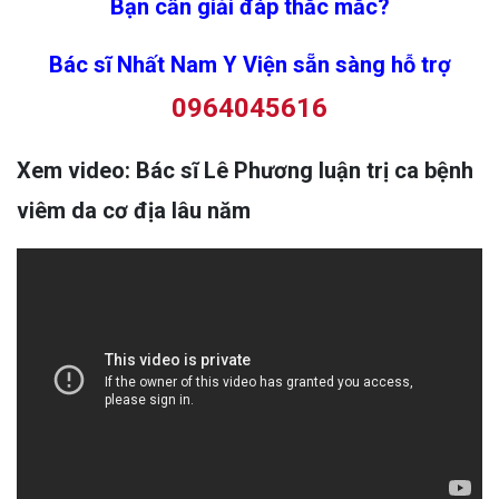
Bạn cần giải đáp thắc mắc?
Bác sĩ Nhất Nam Y Viện sẵn sàng hỗ trợ
0964045616
Xem video: Bác sĩ Lê Phương luận trị ca bệnh
viêm da cơ địa lâu năm