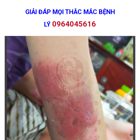
GIẢI ĐÁP MỌI THẮC MẮC BỆNH
0964045616
LÝ