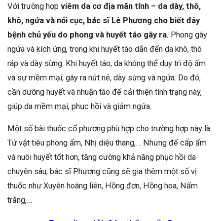
Với trường hợp
viêm da cơ địa mãn tính – da dày, thô,
khô, ngứa và nổi cục, bác sĩ Lê Phương cho biết đây
bệnh chủ yếu do phong và huyết táo gây ra.
Phong gây
ngứa và kích ứng, trong khi huyết táo dẫn đến da khô, thô
ráp và dày sừng. Khi huyết táo, da không thể duy trì độ ẩm
và sự mềm mại, gây ra nứt nẻ, dày sừng và ngứa. Do đó,
cần dưỡng huyết và nhuận táo để cải thiện tình trạng này,
giúp da mềm mại, phục hồi và giảm ngứa.
Một số bài thuốc cổ phương phù hợp cho trường hợp này là
Tứ vật tiêu phong ẩm, Nhị diệu thang,… Nhưng để cấp ẩm
và nuôi huyết tốt hơn, tăng cường khả năng phục hồi da
chuyên sâu, bác sĩ Phương cũng sẽ gia thêm một số vị
thuốc như Xuyên hoàng liên, Hồng đơn, Hồng hoa, Nấm
trắng,…