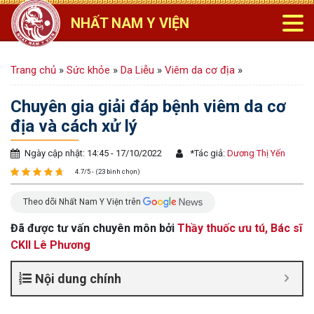
NHẤT NAM Y VIỆN
Trang chủ
»
Sức khỏe
»
Da Liễu
»
Viêm da cơ địa
»
Chuyên gia giải đáp bệnh viêm da cơ
địa và cách xử lý
Ngày cập nhật: 14:45 - 17/10/2022
*
Tác giả:
Dương Thị Yến
4.7/5 - (23 bình chọn)
Theo dõi Nhất Nam Y Viện trên
Đã được tư vấn chuyên môn bởi
Thầy thuốc ưu tú, Bác sĩ
CKII Lê Phương
Nội dung chính