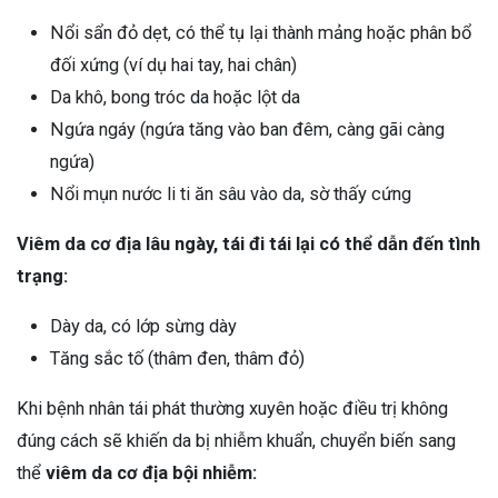
Nổi sẩn đỏ dẹt, có thể tụ lại thành mảng hoặc phân bổ
đối xứng (ví dụ hai tay, hai chân)
Da khô, bong tróc da hoặc lột da
Ngứa ngáy (ngứa tăng vào ban đêm, càng gãi càng
ngứa)
Nổi mụn nước li ti ăn sâu vào da, sờ thấy cứng
Viêm da cơ địa lâu ngày, tái đi tái lại có thể dẫn đến tình
trạng:
Dày da, có lớp sừng dày
Tăng sắc tố (thâm đen, thâm đỏ)
Khi bệnh nhân tái phát thường xuyên hoặc điều trị không
đúng cách sẽ khiến da bị nhiễm khuẩn, chuyển biến sang
thể
viêm da cơ địa bội nhiễm: