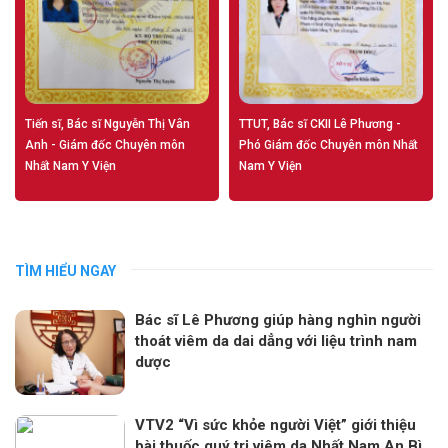
Tiến sĩ, Bác sĩ Nguyễn Thị Vân
TTUT, Bác sĩ CKII Lê Phương -
Anh - Giám đốc Chuyên môn
Phó Giám đốc Chuyên môn Nhất
Nhất Nam Y Viện
Nam Y Viện
TÌM HIỂU NGAY
Bác sĩ Lê Phương giúp hàng nghìn người
thoát viêm da dai dẳng với liệu trình nam
dược
VTV2 “Vì sức khỏe người Việt” giới thiệu
bài thuốc quý trị viêm da Nhất Nam An Bì