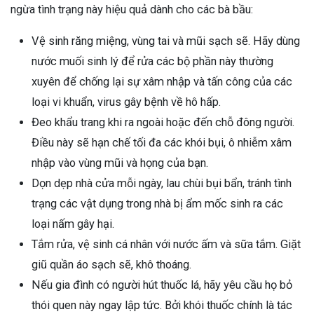
ngừa tình trạng này hiệu quả dành cho các bà bầu:
Vệ sinh răng miệng, vùng tai và mũi sạch sẽ. Hãy dùng
nước muối sinh lý để rửa các bộ phần này thường
xuyên để chống lại sự xâm nhập và tấn công của các
loại vi khuẩn, virus gây bệnh về hô hấp.
Đeo khẩu trang khi ra ngoài hoặc đến chỗ đông người.
Điều này sẽ hạn chế tối đa các khói bụi, ô nhiễm xâm
nhập vào vùng mũi và họng của bạn.
Dọn dẹp nhà cửa mỗi ngày, lau chùi bụi bẩn, tránh tình
trạng các vật dụng trong nhà bị ẩm mốc sinh ra các
loại nấm gây hại.
Tắm rửa, vệ sinh cá nhân với nước ấm và sữa tắm. Giặt
giũ quần áo sạch sẽ, khô thoáng.
Nếu gia đình có người hút thuốc lá, hãy yêu cầu họ bỏ
thói quen này ngay lập tức. Bởi khói thuốc chính là tác