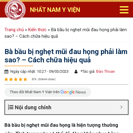
NHẤT NAM Y VIỆN
Trang chủ
»
Kiến thức
»
Bà bầu bị nghẹt mũi đau họng phải làm
sao? – Cách chữa hiệu quả
Bà bầu bị nghẹt mũi đau họng phải làm
sao? – Cách chữa hiệu quả
Ngày cập nhật: 10:27 - 09/03/2023
*
Tác giả:
Đào Thoan
5/5 - (6 bình chọn)
Theo dõi Nhất Nam Y Viện trên
Nội dung chính
Bà bầu bị nghẹt mũi đau họng là hiện tượng thường