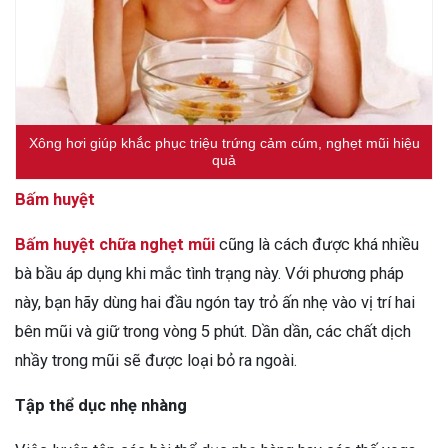
Xông hơi giúp khắc phục triệu trứng cảm cúm, nghẹt mũi hiệu
quả
Bấm huyệt
Bấm huyệt chữa nghẹt mũi
cũng là cách được khá nhiều
bà bầu áp dụng khi mắc tình trạng này. Với phương pháp
này, bạn hãy dùng hai đầu ngón tay trỏ ấn nhẹ vào vị trí hai
bên mũi và giữ trong vòng 5 phút. Dần dần, các chất dịch
nhầy trong mũi sẽ được loại bỏ ra ngoài.
Tập thể dục nhẹ nhàng