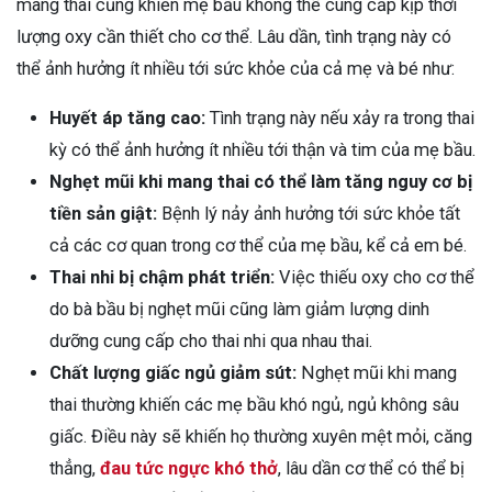
mang thai cũng khiến mẹ bầu không thể cung cấp kịp thời
lượng oxy cần thiết cho cơ thể. Lâu dần, tình trạng này có
thể ảnh hưởng ít nhiều tới sức khỏe của cả mẹ và bé như:
Huyết áp tăng cao:
Tình trạng này nếu xảy ra trong thai
kỳ có thể ảnh hưởng ít nhiều tới thận và tim của mẹ bầu.
Nghẹt mũi khi mang thai có thể làm tăng nguy cơ bị
tiền sản giật:
Bệnh lý nảy ảnh hưởng tới sức khỏe tất
cả các cơ quan trong cơ thể của mẹ bầu, kể cả em bé.
Thai nhi bị chậm phát triển:
Việc thiếu oxy cho cơ thể
do bà bầu bị nghẹt mũi cũng làm giảm lượng dinh
dưỡng cung cấp cho thai nhi qua nhau thai.
Chất lượng giấc ngủ giảm sút:
Nghẹt mũi khi mang
thai thường khiến các mẹ bầu khó ngủ, ngủ không sâu
giấc. Điều này sẽ khiến họ thường xuyên mệt mỏi, căng
thẳng,
đau tức ngực khó thở
, lâu dần cơ thể có thể bị