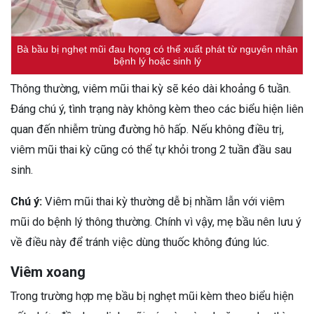
Bà bầu bị nghẹt mũi đau họng có thể xuất phát từ nguyên nhân
bệnh lý hoặc sinh lý
Thông thường, viêm mũi thai kỳ sẽ kéo dài khoảng 6 tuần.
Đáng chú ý, tình trạng này không kèm theo các biểu hiện liên
quan đến nhiễm trùng đường hô hấp. Nếu không điều trị,
viêm mũi thai kỳ cũng có thể tự khỏi trong 2 tuần đầu sau
sinh.
Chú ý:
Viêm mũi thai kỳ thường dễ bị nhầm lẫn với viêm
mũi do bệnh lý thông thường. Chính vì vậy, mẹ bầu nên lưu ý
về điều này để tránh việc dùng thuốc không đúng lúc.
Viêm xoang
Trong trường hợp mẹ bầu bị nghẹt mũi kèm theo biểu hiện