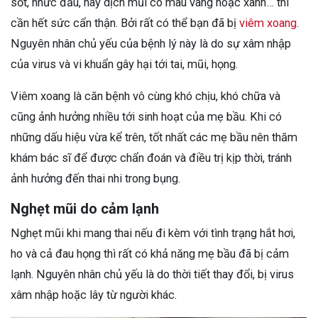
sốt, nhức đầu, hay dịch mũi có màu vàng hoặc xanh… thì
cần hết sức cẩn thận. Bởi rất có thể bạn đã bị
viêm xoang
.
Nguyên nhân chủ yếu của bệnh lý này là do sự xâm nhập
của virus và vi khuẩn gây hại tới tai, mũi, họng.
Viêm xoang là căn bệnh vô cùng khó chịu, khó chữa và
cũng ảnh hưởng nhiều tới sinh hoạt của mẹ bầu. Khi có
những dấu hiệu vừa kể trên, tốt nhất các mẹ bầu nên thăm
khám bác sĩ để được chẩn đoán và điều trị kịp thời, tránh
ảnh hưởng đến thai nhi trong bụng.
Nghẹt mũi do cảm lạnh
Nghẹt mũi khi mang thai nếu đi kèm với tình trạng hắt hơi,
ho và cả đau họng thì rất có khả năng mẹ bầu đã bị cảm
lạnh. Nguyên nhân chủ yếu là do thời tiết thay đổi, bị virus
xâm nhập hoặc lây từ người khác.