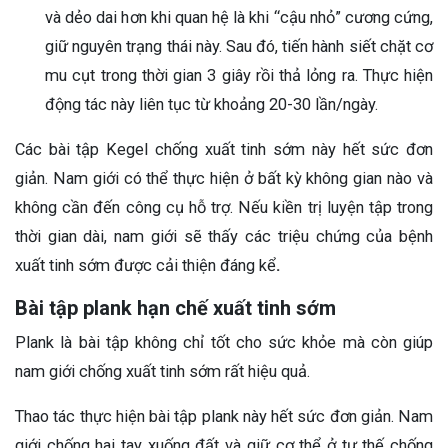
và dẻo dai hơn khi quan hệ là khi “cậu nhỏ” cương cứng,
giữ nguyên trạng thái này. Sau đó, tiến hành siết chặt cơ
mu cụt trong thời gian 3 giây rồi thả lỏng ra. Thực hiện
động tác này liên tục từ khoảng 20-30 lần/ngày.
Các bài tập Kegel chống xuất tinh sớm này hết sức đơn
giản. Nam giới có thể thực hiện ở bất kỳ không gian nào và
không cần đến công cụ hỗ trợ. Nếu kiền trị luyện tập trong
thời gian dài, nam giới sẽ thấy các triệu chứng của bệnh
xuất tinh sớm được cải thiện đáng kể
.
Bài tập plank hạn chế xuất tinh sớm
Plank là bài tập không chỉ tốt cho sức khỏe mà còn giúp
nam giới chống xuất tinh sớm rất hiệu quả.
Thao tác thực hiện bài tập plank này hết sức đơn giản. Nam
giới chống hai tay xuống đất và giữ cơ thể ở tư thế chống