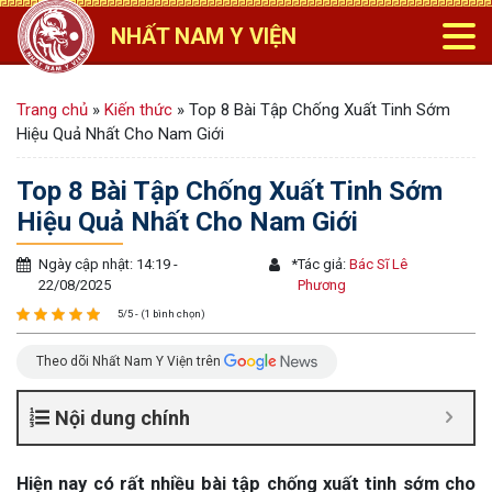
NHẤT NAM Y VIỆN
Trang chủ
»
Kiến thức
»
Top 8 Bài Tập Chống Xuất Tinh Sớm
Hiệu Quả Nhất Cho Nam Giới
Top 8 Bài Tập Chống Xuất Tinh Sớm
Hiệu Quả Nhất Cho Nam Giới
Ngày cập nhật: 14:19 -
*
Tác giả:
Bác Sĩ Lê
22/08/2025
Phương
5/5 - (1 bình chọn)
Theo dõi Nhất Nam Y Viện trên
Nội dung chính
Hiện nay có rất nhiều
bài tập chống xuất tinh sớm
cho