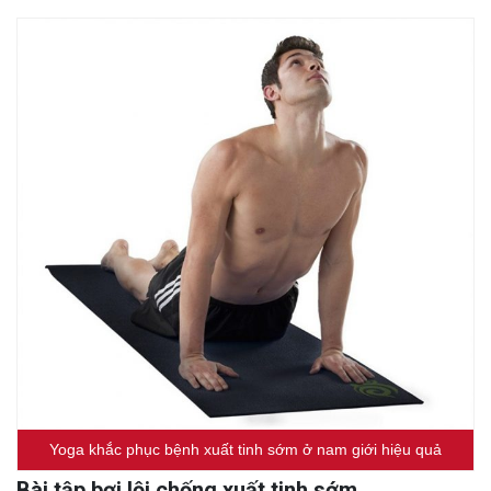
Yoga khắc phục bệnh xuất tinh sớm ở nam giới hiệu quả
Bài tập bơi lội chống xuất tinh sớm