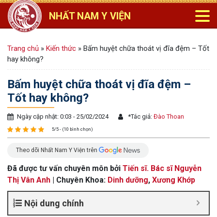
NHẤT NAM Y VIỆN
Trang chủ
»
Kiến thức
»
Bấm huyệt chữa thoát vị đĩa đệm – Tốt
hay không?
Bấm huyệt chữa thoát vị đĩa đệm –
Tốt hay không?
Ngày cập nhật: 0:03 - 25/02/2024
*
Tác giả:
Đào Thoan
5/5 - (10 bình chọn)
Theo dõi Nhất Nam Y Viện trên
Đã được tư vấn chuyên môn bởi
Tiến sĩ. Bác sĩ Nguyễn
Thị Vân Anh
| Chuyên Khoa:
Dinh dưỡng
,
Xương Khớp
Nội dung chính