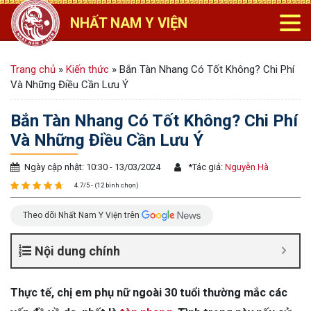
NHẤT NAM Y VIỆN
Trang chủ
»
Kiến thức
»
Bắn Tàn Nhang Có Tốt Không? Chi Phí
Và Những Điều Cần Lưu Ý
Bắn Tàn Nhang Có Tốt Không? Chi Phí
Và Những Điều Cần Lưu Ý
Ngày cập nhật: 10:30 - 13/03/2024
*
Tác giả:
Nguyễn Hà
4.7/5 - (12 bình chọn)
Theo dõi Nhất Nam Y Viện trên
Nội dung chính
Thực tế, chị em phụ nữ ngoài 30 tuổi thường mắc các