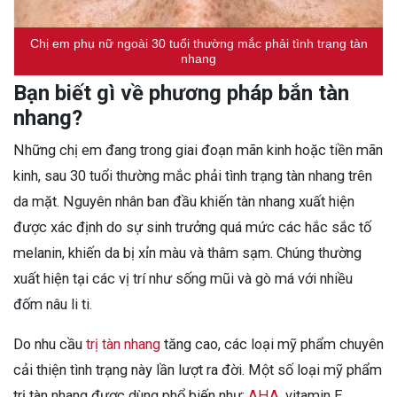
Chị em phụ nữ ngoài 30 tuổi thường mắc phải tình trạng tàn
nhang
Bạn biết gì về phương pháp bắn tàn
nhang?
Những chị em đang trong giai đoạn mãn kinh hoặc tiền mãn
kinh, sau 30 tuổi thường mắc phải tình trạng tàn nhang trên
da mặt. Nguyên nhân ban đầu khiến tàn nhang xuất hiện
được xác định do sự sinh trưởng quá mức các hắc sắc tố
melanin, khiến da bị xỉn màu và thâm sạm. Chúng thường
xuất hiện tại các vị trí như sống mũi và gò má với nhiều
đốm nâu li ti.
Do nhu cầu
trị tàn nhang
tăng cao, các loại mỹ phẩm chuyên
cải thiện tình trạng này lần lượt ra đời. Một số loại mỹ phẩm
trị tàn nhang được dùng phổ biến như:
AHA
, vitamin E,