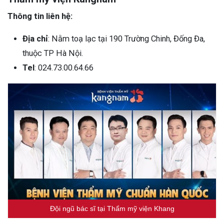
Thông tin liên hệ:
Địa chỉ
: Nằm toạ lạc tại 190 Trường Chinh, Đống Đa,
thuộc TP Hà Nội.
Tel
: 024.73.00.64.66
Đội ngũ bác sĩ tại Thẩm mỹ viện Khang