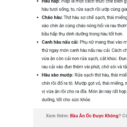
Hàu hấp:
Hấp là một cách thức chế biến gi
hàu tươi sống, to, rửa sạch rồi ướp cùng gia
Cháo hàu:
Thịt hàu sơ chế sạch, thái miếng
xào chín ăn cùng cháo nóng hổi và rau thơ
bầu hấp thụ dinh dưỡng trong hàu tốt hơn.
Canh hàu nấu cải:
Phụ nữ mang thai vào mù
thử ngay món canh hàu nấu rau cải. Cách ch
vừa ăn còn cải non rửa sạch, cắt khúc. Đun 
rau cải vào đun thêm vài phút, chờ sôi và t
Hàu xào mướp:
Rửa sạch thịt hàu, thái mi
chín rồi đổ ra tô. Mướp gọt vỏ, thái miếng
vị vừa ăn rồi cho ra đĩa. Món ăn này rất hợ
dưỡng, tốt cho sức khỏe.
Xem thêm:
Bầu Ăn Ốc Được Không
? C