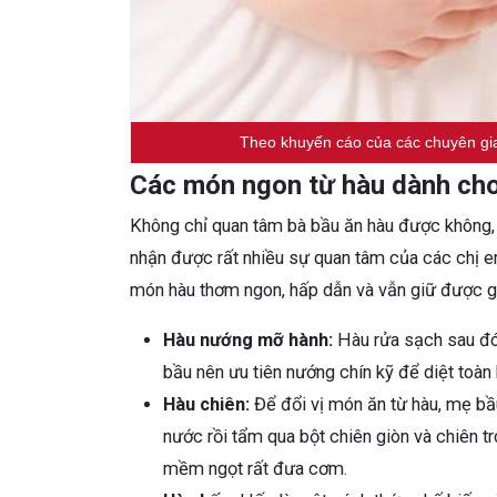
Theo khuyến cáo của các chuyên gia
Các món ngon từ hàu dành ch
Không chỉ quan tâm bà bầu ăn hàu được không, 
nhận được rất nhiều sự quan tâm của các chị 
món hàu thơm ngon, hấp dẫn và vẫn giữ được gi
Hàu nướng mỡ hành:
Hàu rửa sạch sau đó
bầu nên ưu tiên nướng chín kỹ để diệt toàn
Hàu chiên:
Để đổi vị món ăn từ hàu, mẹ bầu
nước rồi tẩm qua bột chiên giòn và chiên t
mềm ngọt rất đưa cơm.