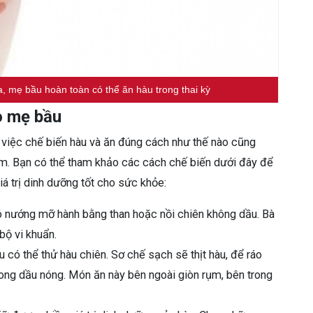
, mẹ bầu hoàn toàn có thể ăn hàu trong thai kỳ
o mẹ bầu
việc chế biến hàu và ăn đúng cách như thế nào cũng
em. Bạn có thể tham khảo các cách chế biến dưới đây để
á trị dinh dưỡng tốt cho sức khỏe:
 nướng mỡ hành bằng than hoặc nồi chiên không dầu. Bà
 bộ vi khuẩn.
 có thể thử hàu chiên. Sơ chế sạch sẽ thịt hàu, để ráo
rong dầu nóng. Món ăn này bên ngoài giòn rụm, bên trong