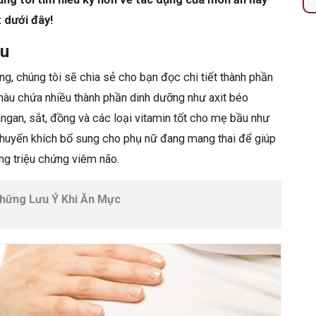
 dưới đây!
àu
g, chúng tôi sẽ chia sẻ cho bạn đọc chi tiết thành phần
t hàu chứa nhiều thành phần dinh dưỡng như axit béo
an, sắt, đồng và các loại vitamin tốt cho mẹ bầu như
 khuyến khích bổ sung cho phụ nữ đang mang thai để giúp
g triệu chứng viêm não.
hững Lưu Ý Khi Ăn Mực