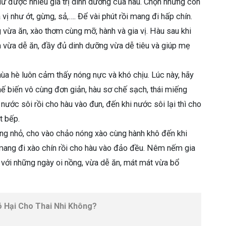
ữ được nhiều giá trị dinh dưỡng của hàu. Chọn những con
 vị như ớt, gừng, sả,…. Để vài phút rồi mang đi hấp chín.
 vừa ăn, xào thơm cùng mỡ, hành và gia vị. Hàu sau khi
m vừa dễ ăn, đầy đủ dinh dưỡng vừa dễ tiêu và giúp mẹ
a hè luôn cảm thấy nóng nực và khó chịu. Lúc này, hãy
ế biến vô cùng đơn giản, hàu sơ chế sạch, thái miếng
nước sôi rồi cho hàu vào đun, đến khi nước sôi lại thì cho
ắt bếp.
ếng nhỏ, cho vào chảo nóng xào cùng hành khô đến khi
, mang đi xào chín rồi cho hàu vào đảo đều. Nêm nếm gia
p với những ngày oi nồng, vừa dễ ăn, mát mát vừa bổ
ó Hại Cho Thai Nhi Không?