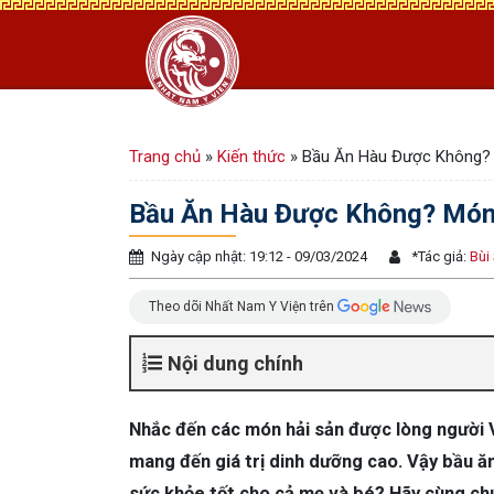
Trang chủ
»
Kiến thức
»
Bầu Ăn Hàu Được Không?
Bầu Ăn Hàu Được Không? Món
Ngày cập nhật: 19:12 - 09/03/2024
*
Tác giả:
Bùi
Theo dõi Nhất Nam Y Viện trên
Nội dung chính
Nhắc đến các món hải sản được lòng người V
mang đến giá trị dinh dưỡng cao. Vậy bầu ă
sức khỏe tốt cho cả mẹ và bé? Hãy cùng chú