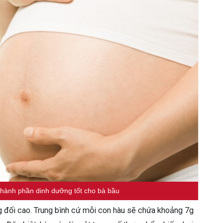
 thành phần dinh dưỡng tốt cho bà bầu
g đối cao. Trung bình cứ mỗi con hàu sẽ chứa khoảng 7g