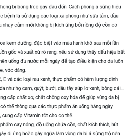
hông bị bong tróc gây đau đớn. Cách phòng á sừng hiệu
ắc bệnh là sử dụng các loại xà phòng như sữa tắm, dầu
 da nhạy cảm mới không bị kích ứng bởi nồng độ cồn có
oa kem dưỡng, đặc biệt vào mùa hanh khô sau mỗi lần
n gốc và xuất xứ rõ ràng, nếu sử dụng thấy dấu hiệu bất
nên uống đủ nước mỗi ngày để tạo điều kiện cho da luôn
e, vóc dáng.
, E và các loại rau xanh, thực phẩm có hàm lượng dinh
a như họ cam, quýt, bưởi, dâu tây súp lơ xanh, bông cải…
g cấp chất xơ, chất chống oxy hóa để giúp vùng da bị
y có thể thông qua các thực phẩm ăn uống hằng ngày
cung cấp Vitamin tốt cho cơ thể.
phẩm cay nóng, đồ uống chứa cồn, chất kích thích, hút
gây dị ứng hoặc gây ngứa làm vùng da bị á sừng trở nên