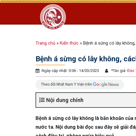
Trang chủ
»
Kiến thức
»
Bệnh á sừng có lây không
Bệnh á sừng có lây không, cá
Ngày cập nhật: 0:06 - 14/03/2023
*
Tác giả:
Đào 
Theo dõi Nhất Nam Y Viện trên
Nội dung chính
Bệnh á sừng có lây không là băn khoăn của rấ
nước ta. Nội dung bài đọc sau đây sẽ giải đ
cách điều trị, phòng ngừa hiệu quả.