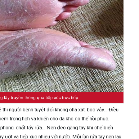
lây truyền thông qua tiếp xúc trực tiếp
 thì người bệnh tuyệt đối không chà xát, bóc vảy… Điều
êm trọng hơn và khiến cho da khó có thể hồi phục.
à phòng, chất tẩy rửa… Nên đeo găng tay khi chế biến
ay ướt và tiếp xúc nhiều với nước. Mỗi lần rửa tay nên lau