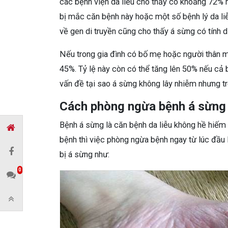
các bệnh viện da liễu cho thấy có khoảng 72% 
bị mắc căn bệnh này hoặc một số bệnh lý da li
về gen di truyền cũng cho thấy á sừng có tính di
Nếu trong gia đình có bố mẹ hoặc người thân m
45%. Tỷ lệ này còn có thể tăng lên 50% nếu cả b
vấn đề tại sao á sừng không lây nhiễm nhưng tr
Cách phòng ngừa bệnh á sừng 
Bệnh á sừng là căn bệnh da liễu không hề hiếm 
bệnh thì việc phòng ngừa bệnh ngay từ lúc đầu 
bị á sừng như:
0