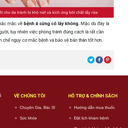
 cho da tránh bị khô nứt và kích ứng bởi chất tẩy rửa
 thắc mắc về
bệnh á sừng có lây không.
Mặc dù đây là
ời, tuy nhiên việc phòng tránh đúng cách là rất cần
ạn chế nguy cơ mắc bệnh và bảo vệ bản thân tốt hơn.
Ỗ
VỀ CHÚNG TÔI
HỖ TRỢ & CHÍNH SÁCH
Chuyên Gia, Bác Sĩ
Hướng dẫn mua thuốc
Sức khỏe
Đặt lịch khám bệnh