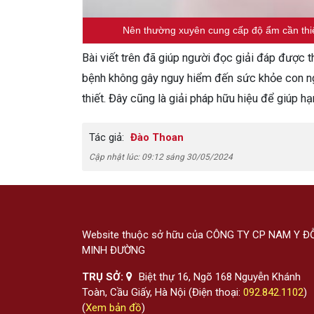
Nên thường xuyên cung cấp độ ẩm cần thiết
Bài viết trên đã giúp người đọc giải đáp được
bệnh không gây nguy hiểm đến sức khỏe con ngư
thiết. Đây cũng là giải pháp hữu hiệu để giúp h
Tác giả:
Đào Thoan
Cập nhật lúc: 09:12 sáng 30/05/2024
Website thuộc sở hữu của CÔNG TY CP NAM Y Đ
MINH ĐƯỜNG
TRỤ SỞ:
Biệt thự 16, Ngõ 168 Nguyễn Khánh
Toàn, Cầu Giấy, Hà Nội (Điện thoại:
092.842.1102
)
(
Xem bản đồ
)