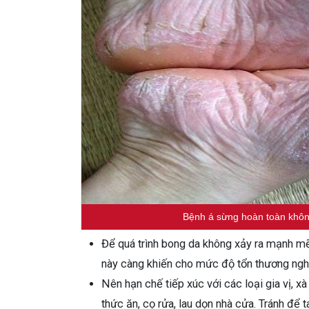
Bệnh á sừng hoàn toàn không 
Để quá trình bong da không xảy ra mạnh mẽ
này càng khiến cho mức độ tổn thương nghi
Nên hạn chế tiếp xúc với các loại gia vị, x
thức ăn, cọ rửa, lau dọn nhà cửa. Tránh để t