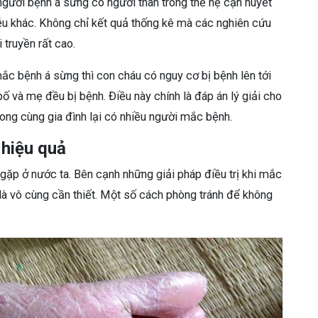
người bệnh á sừng có người thân trong thế hệ cận huyết
ễu khác. Không chỉ kết quả thống kê mà các nghiên cứu
 truyền rất cao.
ắc bệnh á sừng thì con cháu có nguy cơ bị bệnh lên tới
ố và mẹ đều bị bệnh. Điều này chính là đáp án lý giải cho
ong cùng gia đình lại có nhiều người mắc bệnh.
hiệu quả
gặp ở nước ta. Bên cạnh những giải pháp điều trị khi mắc
là vô cùng cần thiết. Một số cách phòng tránh để không