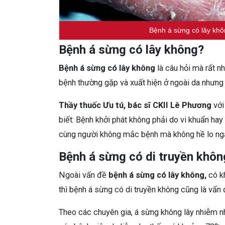
Bệnh á sừng có lây khô
Bệnh á sừng có lây không?
Bệnh á sừng có lây không
là câu hỏi mà rất n
bệnh thường gặp và xuất hiện ở ngoài da nhưng 
Thầy thuốc Ưu tú, bác sĩ CKII Lê Phương
với
biết:
Bệnh khởi phát không phải do vi khuẩn hay
cùng người không mắc bệnh mà không hề lo ngạ
Bệnh á sừng có di truyền khôn
Ngoài vấn đề
bệnh á sừng có lây không,
có kh
thì bệnh á sừng có di truyền không cũng là vấn
Theo các chuyên gia, á sừng không lây nhiễm nhưn