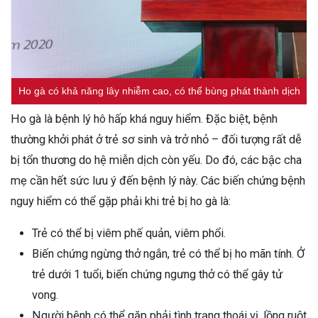
Ho gà có khả năng lây nhiễm cao, có thể bùng phát thành dịch
Ho gà là bệnh lý hô hấp khá nguy hiểm. Đặc biệt, bệnh
thường khởi phát ở trẻ sơ sinh và trở nhỏ – đối tượng rất dễ
bị tổn thương do hệ miễn dịch còn yếu. Do đó, các bậc cha
mẹ cần hết sức lưu ý đến bệnh lý này. Các biến chứng bệnh
nguy hiểm có thể gặp phải khi trẻ bị ho gà là:
Trẻ có thể bị viêm phế quản, viêm phổi.
Biến chứng ngừng thở ngắn, trẻ có thể bị ho mãn tính. Ở
trẻ dưới 1 tuổi, biến chứng ngưng thở có thể gây tử
vong.
Người bệnh có thể gặp phải tình trạng thoái vị, lồng ruột