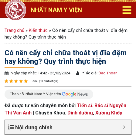
NHẤT NAM Y VIỆN
Trang chủ
»
Kiến thức
»
Có nên cấy chỉ chữa thoát vị đĩa đệm
hay không? Quy trình thực hiện
Có nên cấy chỉ chữa thoát vị đĩa đệm
hay không? Quy trình thực hiện
Ngày cập nhật: 14:42 - 25/02/2024
*
Tác giả:
Đào Thoan
5/5 - (10 bình chọn)
Theo dõi Nhất Nam Y Viện trên
Đã được tư vấn chuyên môn bởi
Tiến sĩ. Bác sĩ Nguyễn
Thị Vân Anh
| Chuyên Khoa:
Dinh dưỡng
,
Xương Khớp
Nội dung chính