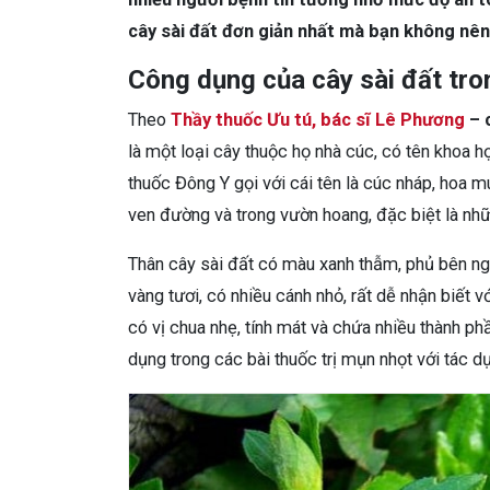
cây sài đất đơn giản nhất mà bạn không nên
Công dụng của cây sài đất tron
Theo
Thầy thuốc Ưu tú, bác sĩ Lê Phương
– 
là một loại cây thuộc họ nhà cúc, có tên khoa 
thuốc Đông Y gọi với cái tên là cúc nháp, hoa 
ven đường và trong vườn hoang, đặc biệt là nh
Thân cây sài đất có màu xanh thẫm, phủ bên ngo
vàng tươi, có nhiều cánh nhỏ, rất dễ nhận biết v
có vị chua nhẹ, tính mát và chứa nhiều thành ph
dụng trong các bài thuốc trị mụn nhọt với tác d