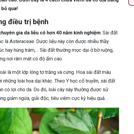
 bỏ qua!
g điều trị bệnh
chuyên gia da liễu có hơn 40 năm kinh nghiệm
:
Sài đất
học là Asteraceae. Dược liệu này còn được nhiều thầy
múc hay húng trám,… Sài đất thường mọc dại ở bờ ruộng,
ững nơi râm mát có độ ẩm cao.
ài là một lớp lông tơ trắng và cứng. Hoa sài đất màu
ới những loài hoa dại khác. Theo Y học cổ truyền, sài đất
ần có lợi cho da. Do đó, loài cây này thường được sử
ụng giảm ngứa, giải độc, tiêu viêm cực kỳ hiệu quả.