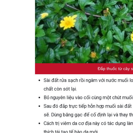
Đắp thuốc từ cây s
Sài đất rửa sạch rồi ngâm với nước muối lo
chất còn sót lại.
Bỏ nguyên liệu vào cối cùng một chút muối 
Sau đó đắp trực tiếp hỗn hợp muối sài đất 
sẽ. Dùng băng gạc để cố định lại và thay t
Cách trị viêm da cơ địa này có tác dụng là
thích tái tạo tế bào da mới.