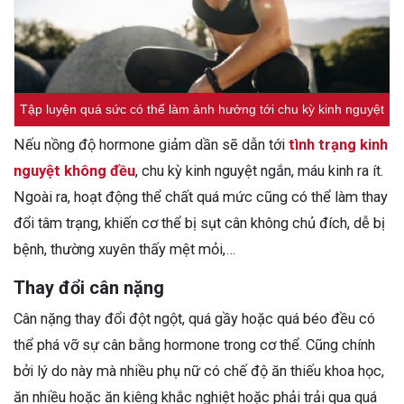
Tập luyện quá sức có thể làm ảnh hưởng tới chu kỳ kinh nguyệt
Nếu nồng độ hormone giảm dần sẽ dẫn tới
tình trạng kinh
nguyệt không đều
, chu kỳ kinh nguyệt ngắn, máu kinh ra ít.
Ngoài ra, hoạt động thể chất quá mức cũng có thể làm thay
đổi tâm trạng, khiến cơ thể bị sụt cân không chủ đích, dễ bị
bệnh, thường xuyên thấy mệt mỏi,…
Thay đổi cân nặng
Cân nặng thay đổi đột ngột, quá gầy hoặc quá béo đều có
thể phá vỡ sự cân bằng hormone trong cơ thể. Cũng chính
bởi lý do này mà nhiều phụ nữ có chế độ ăn thiếu khoa học,
ăn nhiều hoặc ăn kiêng khắc nghiệt hoặc phải trải qua quá