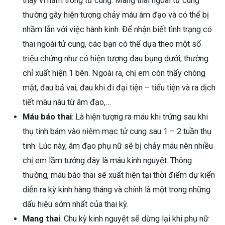
thay vì nằm trong tử cung. Mang thai ngoài tử cung
thường gây hiện tượng chảy máu âm đạo và có thể bị
nhầm lẫn với việc hành kinh. Để nhận biết tình trạng có
thai ngoài tử cung, các bạn có thể dựa theo một số
triệu chứng như có hiện tượng đau bụng dưới, thường
chỉ xuất hiện 1 bên. Ngoài ra, chị em còn thấy chóng
mặt, đau bả vai, đau khi đi đại tiện – tiểu tiện và ra dịch
tiết màu nâu từ âm đạo,…
Máu báo thai
: Là hiện tượng ra máu khi trứng sau khi
thụ tinh bám vào niêm mạc tử cung sau 1 – 2 tuần thụ
tinh. Lúc này, âm đạo phụ nữ sẽ bị chảy máu nên nhiều
chị em lầm tưởng đây là máu kinh nguyệt. Thông
thường, máu báo thai sẽ xuất hiện tại thời điểm dự kiến
diễn ra kỳ kinh hàng tháng và chính là một trong những
dấu hiệu sớm nhất của thai kỳ.
Mang thai
: Chu kỳ kinh nguyệt sẽ dừng lại khi phụ nữ