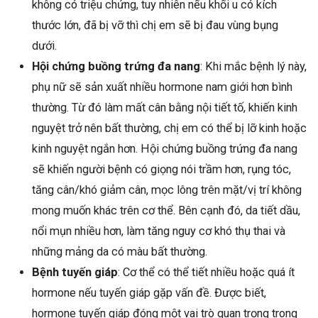
không có triệu chứng, tuy nhiên nếu khối u có kích
thước lớn, đã bị vỡ thì chị em sẽ bị đau vùng bụng
dưới.
Hội chứng buồng trứng đa nang
: Khi mắc bệnh lý này,
phụ nữ sẽ sản xuất nhiều hormone nam giới hơn bình
thường. Từ đó làm mất cân bằng nội tiết tố, khiến kinh
nguyệt trở nên bất thường, chị em có thể bị lỡ kinh hoặc
kinh nguyệt ngắn hơn. Hội chứng buồng trứng đa nang
sẽ khiến người bệnh có giọng nói trầm hơn, rụng tóc,
tăng cân/khó giảm cân, mọc lông trên mặt/vị trí không
mong muốn khác trên cơ thể. Bên cạnh đó, da tiết dầu,
nổi mụn nhiều hơn, làm tăng nguy cơ khó thụ thai và
những mảng da có màu bất thường.
Bệnh tuyến giáp
: Cơ thể có thể tiết nhiều hoặc quá ít
hormone nếu tuyến giáp gặp vấn đề. Được biết,
hormone tuyến giáp đóng một vai trò quan trọng trong