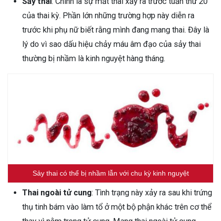
Sảy thai
: Chính là sự mất thai xảy ra trước tuần thứ 20
của thai kỳ. Phần lớn những trường hợp này diễn ra
trước khi phụ nữ biết rằng mình đang mang thai. Đây là
lý do vì sao dấu hiệu chảy máu âm đạo của sảy thai
thường bị nhầm là kinh nguyệt hàng tháng.
Sảy thai có thể bị nhầm lẫn với chu kỳ kinh nguyệt
Thai ngoài tử cung
: Tình trạng này xảy ra sau khi trứng
thụ tinh bám vào làm tổ ở một bộ phận khác trên cơ thể