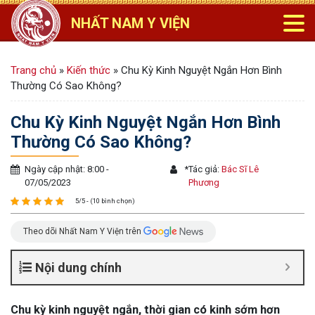
NHẤT NAM Y VIỆN
Trang chủ
»
Kiến thức
»
Chu Kỳ Kinh Nguyệt Ngắn Hơn Bình
Thường Có Sao Không?
Chu Kỳ Kinh Nguyệt Ngắn Hơn Bình
Thường Có Sao Không?
Ngày cập nhật: 8:00 -
*
Tác giả:
Bác Sĩ Lê
07/05/2023
Phương
5/5 - (10 bình chọn)
Theo dõi Nhất Nam Y Viện trên
Nội dung chính
Chu kỳ kinh nguyệt ngắn, thời gian có kinh sớm hơn