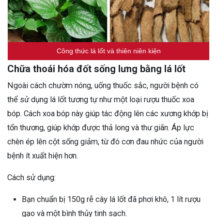
Công thức lá lốt và thiên niên kiện
Chữa thoái hóa đốt sống lưng bằng lá lốt
Ngoài cách chườm nóng, uống thuốc sắc, người bệnh có
thể sử dụng lá lốt tương tự như một loại rượu thuốc xoa
bóp. Cách xoa bóp này giúp tác động lên các xương khớp bị
tổn thương, giúp khớp được thả long và thư giãn. Áp lực
chèn ép lên cột sống giảm, từ đó cơn đau nhức của người
bệnh ít xuất hiện hơn.
Cách sử dụng:
Bạn chuẩn bị 150g rễ cây lá lốt đã phơi khô, 1 lít rượu
gạo và một bình thủy tinh sạch.