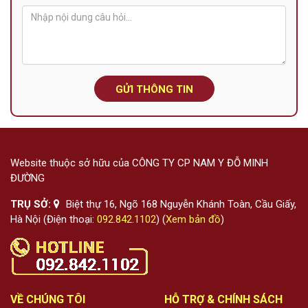
GỬI THÔNG TIN
Website thuộc sở hữu của CÔNG TY CP NAM Y ĐỖ MINH
ĐƯỜNG
TRỤ SỞ:
Biệt thự 16, Ngõ 168 Nguyễn Khánh Toàn, Cầu Giấy,
Hà Nội (Điện thoại:
092.842.1102
) (
Xem bản đồ
)
VỀ CHÚNG TÔI
HỖ TRỢ & CHÍNH SÁCH