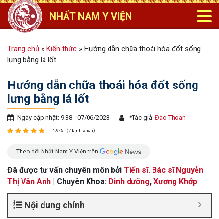
NHẤT NAM Y VIỆN
Trang chủ
»
Kiến thức
»
Hướng dẫn chữa thoái hóa đốt sống
lưng bằng lá lốt
Hướng dẫn chữa thoái hóa đốt sống
lưng bằng lá lốt
Ngày cập nhật: 9:38 - 07/06/2023
*
Tác giả:
Đào Thoan
4.9/5 - (7 bình chọn)
Theo dõi Nhất Nam Y Viện trên
Đã được tư vấn chuyên môn bởi
Tiến sĩ. Bác sĩ Nguyễn
Thị Vân Anh
| Chuyên Khoa:
Dinh dưỡng
,
Xương Khớp
Nội dung chính