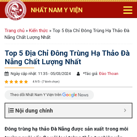
NHẤT NAM Y VIỆN
Trang chủ
»
Kiến thức
»
Top 5 Địa Chỉ Đông Trùng Hạ Thảo Đà
Nẵng Chất Lượng Nhất
Top 5 Địa Chỉ Đông Trùng Hạ Thảo Đà
Nẵng Chất Lượng Nhất
Ngày cập nhật: 11:35 - 05/03/2024
*
Tác giả:
Đào Thoan
4.9/5 - (7 bình chọn)
Theo dõi Nhất Nam Y Viện trên
Nội dung chính
Đông trùng hạ thảo Đà Nẵng được sản xuất trong môi