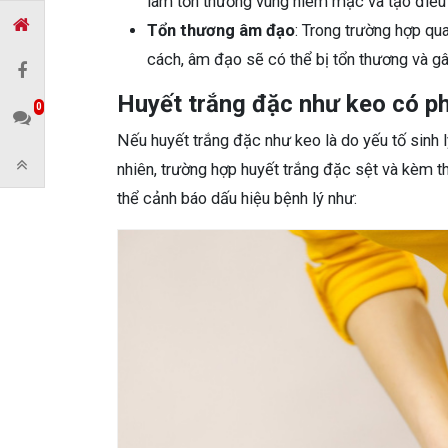
làm tổn thương vùng niêm mạc và tạo điều 
Tổn thương âm đạo
: Trong trường hợp q
cách, âm đạo sẽ có thể bị tổn thương và gâ
Huyết trắng đặc như keo có ph
0
Nếu huyết trắng đặc như keo là do yếu tố sinh l
nhiên, trường hợp huyết trắng đặc sệt và kèm t
thể cảnh báo dấu hiệu bệnh lý như: