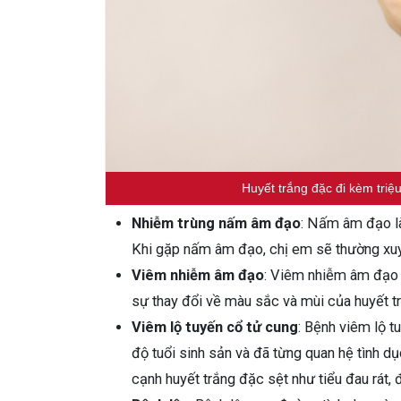
Huyết trắng đặc đi kèm triệ
Nhiễm trùng nấm âm đạo
: Nấm âm đạo là
Khi gặp nấm âm đạo, chị em sẽ thường xuy
Viêm nhiễm âm đạo
: Viêm nhiễm âm đạo c
sự thay đổi về màu sắc và mùi của huyết t
Viêm lộ tuyến cổ tử cung
: Bệnh viêm lộ t
độ tuổi sinh sản và đã từng quan hệ tình d
cạnh huyết trắng đặc sệt như tiểu đau rát, 