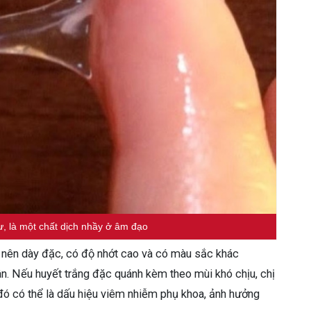
ư, là một chất dịch nhầy ở âm đạo
rở nên dày đặc, có độ nhớt cao và có màu sắc khác
ân. Nếu huyết trắng đặc quánh kèm theo mùi khó chịu, chị
ó có thể là dấu hiệu viêm nhiễm phụ khoa, ảnh hưởng