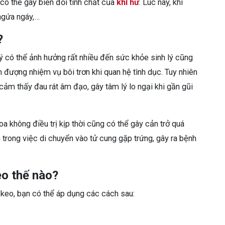
 có thể gây biến đổi tính chất của
khí hư
. Lúc này, khí
 ngứa ngáy,…
?
ý có thể ảnh hưởng rất nhiều đến sức khỏe sinh lý cũng
 đượng nhiệm vụ bôi trơn khi quan hệ tình dục. Tuy nhiên
cảm thấy đau rát âm đạo, gây tâm lý lo ngại khi gần gũi
a không điều trị kịp thời cũng có thể gây cản trở quá
ăn trong việc di chuyển vào tử cung gặp trứng, gây ra bệnh
eo thế nào?
ư keo, bạn có thể áp dụng các cách sau: