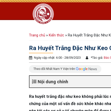
Trang chủ
»
Kiến thức
»
Ra Huyết Trắng Đặc Như K
Ra Huyết Trắng Đặc Như Keo 
Ngày cập nhật: 6:00 - 28/09/2023
*
Tác giả:
Bác 
Theo dõi Nhất Nam Y Viện trên
Nội dung chính
Ra huyết trắng đặc như keo không phải lúc nà
chứng của một số vấn đề sức khỏe khác nhau.
nên tới các cơ sở y tế chuyên môn để được 