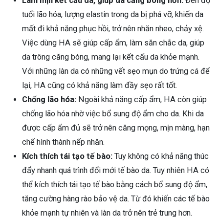
Làm mịn kết cấu da, giúp da căng bóng hơn:
Đến độ
tuổi lão hóa, lượng elastin trong da bị phá vỡ, khiến da
mất đi khả năng phục hồi, trở nên nhăn nheo, chảy xệ.
Việc dùng HA sẽ giúp cấp ẩm, làm săn chắc da, giúp
da trông căng bóng, mang lại kết cấu da khỏe mạnh.
Với những làn da có những vết sẹo mụn do trứng cá để
lại, HA cũng có khả năng làm đầy sẹo rất tốt.
Chống lão hóa:
Ngoài khả năng cấp ẩm, HA còn giúp
chống lão hóa nhờ việc bổ sung độ ẩm cho da. Khi da
được cấp ẩm đủ sẽ trở nên căng mọng, mịn màng, hạn
chế hình thành nếp nhăn.
Kích thích tái tạo tế bào:
Tuy không có khả năng thúc
đẩy nhanh quá trình đổi mới tế bào da. Tuy nhiên HA có
thể kích thích tái tạo tế bào bằng cách bổ sung độ ẩm,
tăng cường hàng rào bảo vệ da. Từ đó khiến các tế bào
khỏe mạnh tự nhiên và làn da trở nên trẻ trung hơn.