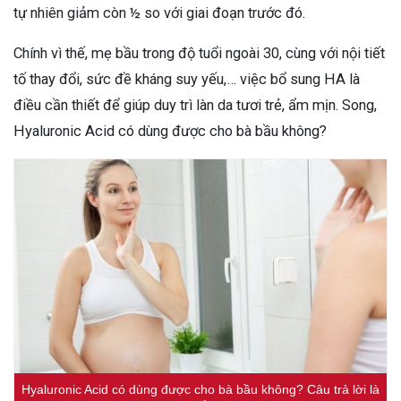
tự nhiên giảm còn ½ so với giai đoạn trước đó.
Chính vì thế, mẹ bầu trong độ tuổi ngoài 30, cùng với nội tiết
tố thay đổi, sức đề kháng suy yếu,… việc bổ sung HA là
điều cần thiết để giúp duy trì làn da tươi trẻ, ẩm mịn. Song,
Hyaluronic Acid có dùng được cho bà bầu không?
Hyaluronic Acid có dùng được cho bà bầu không? Câu trả lời là