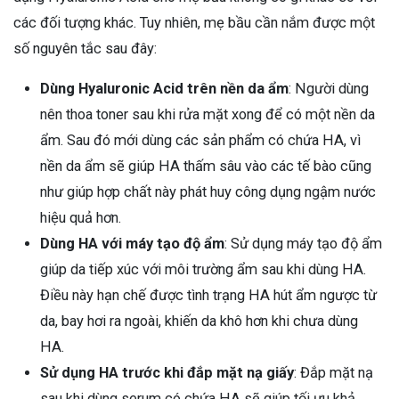
các đối tượng khác. Tuy nhiên, mẹ bầu cần nắm được một
số nguyên tắc sau đây:
Dùng Hyaluronic Acid trên nền da ẩm
: Người dùng
nên thoa toner sau khi rửa mặt xong để có một nền da
ẩm. Sau đó mới dùng các sản phẩm có chứa HA, vì
nền da ẩm sẽ giúp HA thấm sâu vào các tế bào cũng
như giúp hợp chất này phát huy công dụng ngậm nước
hiệu quả hơn.
Dùng HA với máy tạo độ ẩm
: Sử dụng máy tạo độ ẩm
giúp da tiếp xúc với môi trường ẩm sau khi dùng HA.
Điều này hạn chế được tình trạng HA hút ẩm ngược từ
da, bay hơi ra ngoài, khiến da khô hơn khi chưa dùng
HA.
Sử dụng HA trước khi đắp mặt nạ giấy
: Đắp mặt nạ
sau khi dùng serum có chứa HA sẽ giúp tối ưu khả