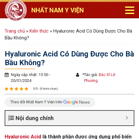
NHẤT NAM Y VIỆN
Trang chủ
»
Kiến thức
»
Hyaluronic Acid Có Dùng Được Cho Bà
Bầu Không?
Hyaluronic Acid Có Dùng Được Cho Bà
Bầu Không?
Ngày cập nhật: 15:50 -
*
Tác giả:
Bác Sĩ Lê
20/01/2024
Phương
5/5 - (9 bình chọn)
Theo dõi Nhất Nam Y Viện trên
Nội dung chính
Hyaluronic Acid
là thành phần được ứng dụng phổ biến