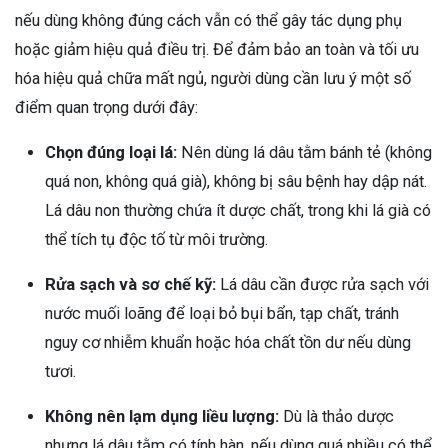
nếu dùng không đúng cách vẫn có thể gây tác dụng phụ
hoặc giảm hiệu quả điều trị. Để đảm bảo an toàn và tối ưu
hóa hiệu quả chữa mất ngủ, người dùng cần lưu ý một số
điểm quan trọng dưới đây:
Chọn đúng loại lá:
Nên dùng lá dâu tằm bánh tẻ (không
quá non, không quá già), không bị sâu bệnh hay dập nát.
Lá dâu non thường chứa ít dược chất, trong khi lá già có
thể tích tụ độc tố từ môi trường.
Rửa sạch và sơ chế kỹ:
Lá dâu cần được rửa sạch với
nước muối loãng để loại bỏ bụi bẩn, tạp chất, tránh
nguy cơ nhiễm khuẩn hoặc hóa chất tồn dư nếu dùng
tươi.
Không nên lạm dụng liều lượng:
Dù là thảo dược
nhưng lá dâu tằm có tính hàn, nếu dùng quá nhiều có thể