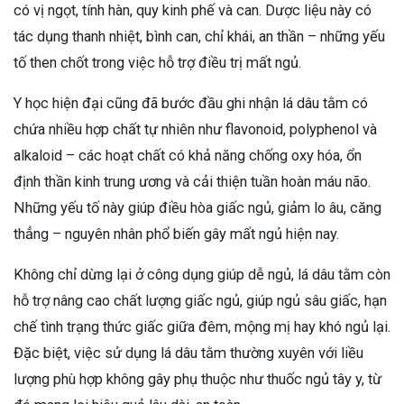
có vị ngọt, tính hàn, quy kinh phế và can. Dược liệu này có
tác dụng thanh nhiệt, bình can, chỉ khái, an thần – những yếu
tố then chốt trong việc hỗ trợ điều trị mất ngủ.
Y học hiện đại cũng đã bước đầu ghi nhận lá dâu tằm có
chứa nhiều hợp chất tự nhiên như flavonoid, polyphenol và
alkaloid – các hoạt chất có khả năng chống oxy hóa, ổn
định thần kinh trung ương và cải thiện tuần hoàn máu não.
Những yếu tố này giúp điều hòa giấc ngủ, giảm lo âu, căng
thẳng – nguyên nhân phổ biến gây mất ngủ hiện nay.
Không chỉ dừng lại ở công dụng giúp dễ ngủ, lá dâu tằm còn
hỗ trợ nâng cao chất lượng giấc ngủ, giúp ngủ sâu giấc, hạn
chế tình trạng thức giấc giữa đêm, mộng mị hay khó ngủ lại.
Đặc biệt, việc sử dụng lá dâu tằm thường xuyên với liều
lượng phù hợp không gây phụ thuộc như thuốc ngủ tây y, từ