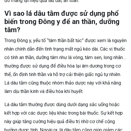
đó mang lại hiệu quả lâu dài, an toàn.
Vì sao lá dâu tằm được sử dụng phổ
biến trong Đông y để an thần, dưỡng
tâm?
Trong Đông y, yếu tố “tâm thần bất túc” được xem là nguyên
nhân chính dẫn đến tình trạng mất ngủ kéo dài. Các vị thuốc
có tính an thần, dưỡng tâm như lá vông, tâm sen, long nhãn…
thường được sử dụng để điều hòa lại âm dương trong cơ
thể, ổn định tinh thần và hỗ trợ cải thiện giấc ngủ tự nhiên.
Lá dâu tằm cũng thuộc nhóm thảo dược này với khả năng
làm dịu thần kinh và điều hòa khí huyết.
Lá dâu tằm thường được dùng dưới dạng sắc uống hoặc
kết hợp với các dược liệu khác trong bài thuốc. Sự kết hợp
này giúp tăng cường hiệu quả điều trị nhờ cơ chế cộng
hưởng dược tính. Ngoài ra, lá dâu tằm cũng giúp giảm các