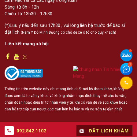
Làm việc tất cả các ngày trong tuần
Sáng: từ 8h - 12h
Chiều: từ 13h30 - 17h30
(*)Lưu ý nếu đến sau 17h30 , vui lòng liên hệ trước để bác sĩ
đặt lịch
(Nam Y Đỗ Minh Đường có chỗ để xe ô tô cho quý khách)
Liên kết mạng xã hội
Thông tin trên website này chỉ mang tính chất nội bộ tham khảo; không
được xem là tư vấn y khoa và không nhằm mục đích thay thế cho tư vấn,
chẩn đoán hoặc điều trị từ nhân viên y tế. Khi có vấn đề về sức khỏe hoặc
cần hỗ trợ cấp cứu người đọc cần liên hệ bác sĩ và cơ sở y tế gần nhất
092.842.1102
ĐẶT LỊCH KHÁM
© 2019 - Bản quyền thuộc về
Nhất Nam Y Viện