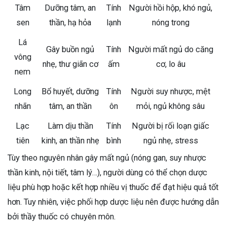
Tâm
Dưỡng tâm, an
Tính
Người hồi hộp, khó ngủ,
sen
thần, hạ hỏa
lạnh
nóng trong
Lá
Gây buồn ngủ
Tính
Người mất ngủ do căng
vông
nhẹ, thư giãn cơ
ấm
cơ, lo âu
nem
Long
Bổ huyết, dưỡng
Tính
Người suy nhược, mệt
nhãn
tâm, an thần
ôn
mỏi, ngủ không sâu
Lạc
Làm dịu thần
Tính
Người bị rối loạn giấc
tiên
kinh, an thần nhẹ
bình
ngủ nhẹ, stress
Tùy theo nguyên nhân gây mất ngủ (nóng gan, suy nhược
thần kinh, nội tiết, tâm lý…), người dùng có thể chọn dược
liệu phù hợp hoặc kết hợp nhiều vị thuốc để đạt hiệu quả tốt
hơn. Tuy nhiên, việc phối hợp dược liệu nên được hướng dẫn
bởi thầy thuốc có chuyên môn.