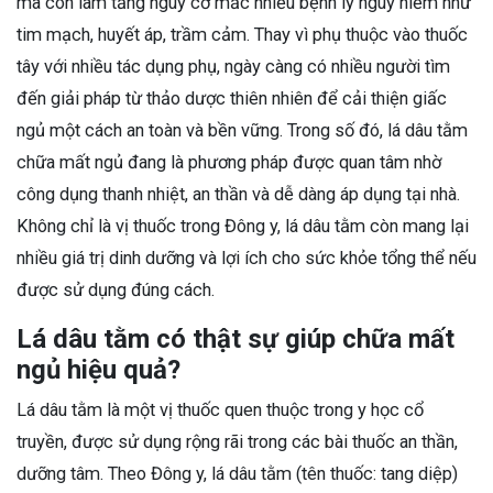
mà còn làm tăng nguy cơ mắc nhiều bệnh lý nguy hiểm như
tim mạch, huyết áp, trầm cảm. Thay vì phụ thuộc vào thuốc
tây với nhiều tác dụng phụ, ngày càng có nhiều người tìm
đến giải pháp từ thảo dược thiên nhiên để cải thiện giấc
ngủ một cách an toàn và bền vững. Trong số đó, lá dâu tằm
chữa mất ngủ đang là phương pháp được quan tâm nhờ
công dụng thanh nhiệt, an thần và dễ dàng áp dụng tại nhà.
Không chỉ là vị thuốc trong Đông y, lá dâu tằm còn mang lại
nhiều giá trị dinh dưỡng và lợi ích cho sức khỏe tổng thể nếu
được sử dụng đúng cách.
Lá dâu tằm có thật sự giúp chữa mất
ngủ hiệu quả?
Lá dâu tằm là một vị thuốc quen thuộc trong y học cổ
truyền, được sử dụng rộng rãi trong các bài thuốc an thần,
dưỡng tâm. Theo Đông y, lá dâu tằm (tên thuốc: tang diệp)