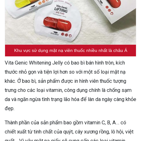
Khu vực sử dụng mặt nạ viên thuốc nhiều nhất là châu Á
Vita Genic Whitening Jelly có bao bì bán hình tròn, kích
thước nhỏ gọn và tiện lợi hơn so với một số loại mặt nạ
khác. Ở bao bì, sản phẩm được in hình viên thuốc tượng
trưng cho các loại vitamin, công dụng chính là chống sạm
da và ngăn ngừa tình trạng lão hóa để làn da ngày càng khỏe
đẹp.
Thành phần của sản phẩm bao gồm vitamin C, B, A… có
chiết xuất từ tinh chất của quýt, cây xương rồng, lô hội, việt
quất… Vì vậy mặt nạ giấy sẽ cung cấp các loại vitamin