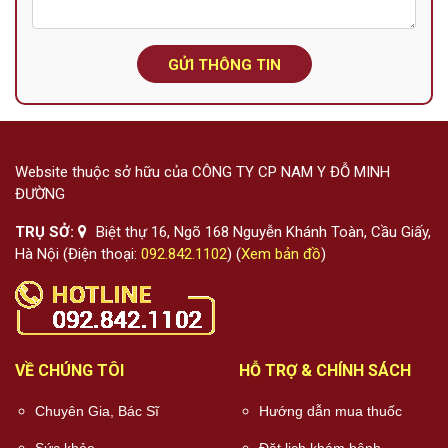
GỬI THÔNG TIN
Website thuộc sở hữu của CÔNG TY CP NAM Y ĐỖ MINH
ĐƯỜNG
TRỤ SỞ:
Biệt thự 16, Ngõ 168 Nguyễn Khánh Toàn, Cầu Giấy,
Hà Nội (Điện thoại:
092.842.1102
) (
Xem bản đồ
)
VỀ CHÚNG TÔI
HỖ TRỢ & CHÍNH SÁCH
Chuyên Gia, Bác Sĩ
Hướng dẫn mua thuốc