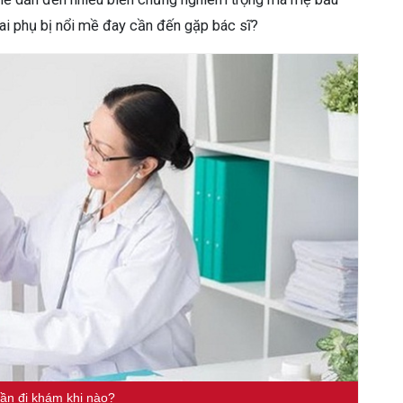
hai phụ bị nổi mề đay cần đến gặp bác sĩ?
ần đi khám khi nào?