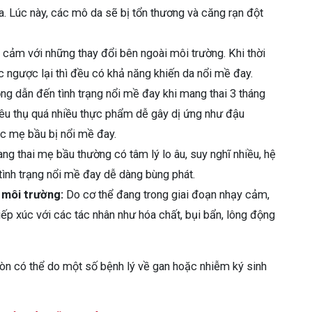
. Lúc này, các mô da sẽ bị tổn thương và căng rạn đột
y cảm với những thay đổi bên ngoài môi trường. Khi thời
c ngược lại thì đều có khả năng khiến da nổi mề đay.
g dẫn đến tình trạng nổi mề đay khi mang thai 3 tháng
iêu thụ quá nhiều thực phẩm dễ gây dị ứng như đậu
ác mẹ bầu bị nổi mề đay.
ng thai mẹ bầu thường có tâm lý lo âu, suy nghĩ nhiều, hệ
tình trạng nổi mề đay dễ dàng bùng phát.
 môi trường:
Do cơ thể đang trong giai đoạn nhạy cảm,
iếp xúc với các tác nhân như hóa chất, bụi bẩn, lông động
 còn có thể do một số bệnh lý về gan hoặc nhiễm ký sinh