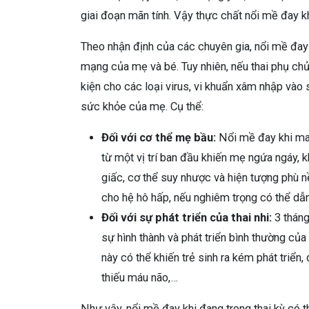
giai đoạn mãn tính. Vậy thực chất nổi mề đay 
Theo nhận định của các chuyên gia, nổi mề đay 
mạng của mẹ và bé. Tuy nhiên, nếu thai phụ chủ 
kiện cho các loại virus, vi khuẩn xâm nhập vào s
sức khỏe của mẹ. Cụ thể:
Đối với cơ thể mẹ bầu:
Nổi mề đay khi mang
từ một vị trí ban đầu khiến mẹ ngứa ngáy, k
giấc, cơ thể suy nhược và hiện tượng phù n
cho hệ hô hấp, nếu nghiêm trọng có thể dẫ
Đối với sự phát triển của thai nhi:
3 tháng
sự hình thành và phát triển bình thường của
này có thể khiến trẻ sinh ra kém phát tri
thiếu máu não,…
Như vậy, nổi mề đay khi đang trong thai kỳ có