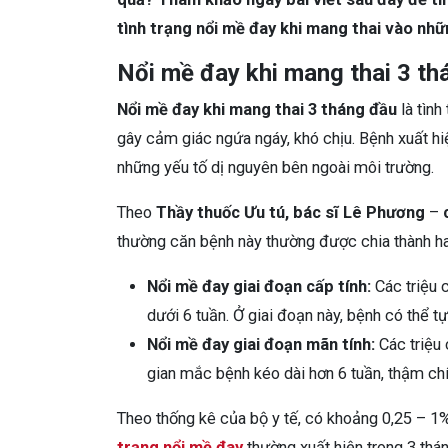
tình trạng nổi mề đay khi mang thai vào nhữ
Nổi mề đay khi mang thai 3 thá
Nổi mề đay khi mang thai 3 tháng đầu
là tình
gây cảm giác ngứa ngáy, khó chịu. Bệnh xuất h
những yếu tố dị nguyên bên ngoài môi trường.
Theo
Thầy thuốc Ưu tú, bác sĩ Lê Phương
–
thường căn bệnh này thường được chia thành hai
Nổi mề đay giai đoạn cấp tính:
Các triệu c
dưới 6 tuần. Ở giai đoạn này, bệnh có thể t
Nổi mề đay giai đoạn mãn tính:
Các triệu 
gian mắc bệnh kéo dài hơn 6 tuần, thậm chí 
Theo thống kê của bộ y tế, có khoảng 0,25 – 1%
trạng nổi mề đay
thường xuất hiện trong 3 thán