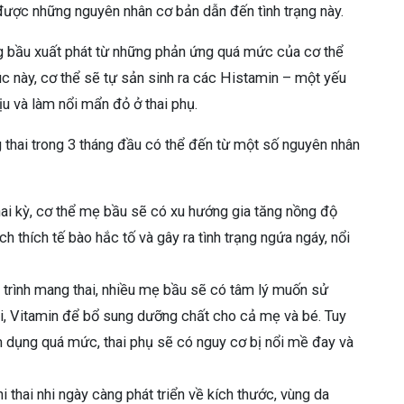
 được những nguyên nhân cơ bản dẫn đến tình trạng này.
 bầu xuất phát từ những phản ứng quá mức của cơ thể
c này, cơ thể sẽ tự sản sinh ra các Histamin – một yếu
ịu và làm nổi mẩn đỏ ở thai phụ.
g thai trong 3 tháng đầu có thể đến từ một số nguyên nhân
ai kỳ, cơ thể mẹ bầu sẽ có xu hướng gia tăng nồng độ
 thích tế bào hắc tố và gây ra tình trạng ngứa ngáy, nổi
 trình mang thai, nhiều mẹ bầu sẽ có tâm lý muốn sử
xi, Vitamin để bổ sung dưỡng chất cho cả mẹ và bé. Tuy
m dụng quá mức, thai phụ sẽ có nguy cơ bị nổi mề đay và
i thai nhi ngày càng phát triển về kích thước, vùng da