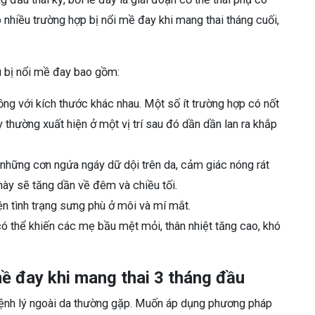
ó nhiều trường hợp bị nổi mề đay khi mang thai tháng cuối,
u bị nổi mề đay bao gồm:
hồng với kích thước khác nhau. Một số ít trường hợp có nốt
thường xuất hiện ở một vị trí sau đó dần dần lan ra khắp
những cơn ngứa ngáy dữ dội trên da, cảm giác nóng rát
này sẽ tăng dần về đêm và chiều tối.
n tình trạng sưng phù ở môi và mí mắt.
ó thể khiến các mẹ bầu mệt mỏi, thân nhiệt tăng cao, khó
ề đay khi mang thai 3 tháng đầu
bệnh lý ngoài da thường gặp. Muốn áp dụng phương pháp