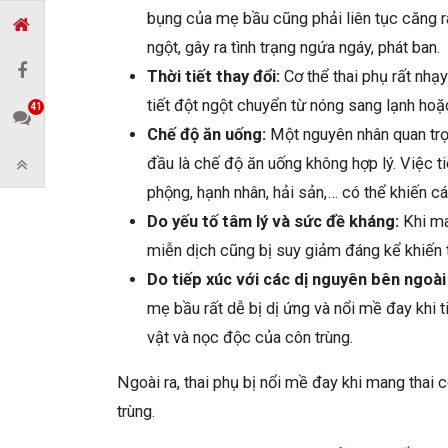
bụng của mẹ bầu cũng phải liên tục căng ra
ngột, gây ra tình trạng ngứa ngáy, phát ban.
Thời tiết thay đổi:
Cơ thể thai phụ rất nhạ
tiết đột ngột chuyển từ nóng sang lạnh hoặ
41
Chế độ ăn uống:
Một nguyên nhân quan trọn
đầu là chế độ ăn uống không hợp lý. Việc t
phộng, hạnh nhân, hải sản,… có thể khiến c
Do yếu tố tâm lý và sức đề kháng:
Khi ma
miễn dịch cũng bị suy giảm đáng kể khiến 
Do tiếp xúc với các dị nguyên bên ngoài
mẹ bầu rất dễ bị dị ứng và nổi mề đay khi t
vật và nọc độc của côn trùng.
Ngoài ra, thai phụ bị nổi mề đay khi mang thai
trùng.