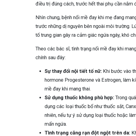
điều trị đúng cách, trước hết thai phụ cần nắm
Nhìn chung, bệnh nổi mề đay khi mẹ đang mang
trước những dị nguyên bên ngoài môi trường. Lú
tố trung gian gây ra cảm giác ngứa ngáy, khó ch
Theo các bác sĩ, tình trạng nổi mề đay khi man
chính sau đây:
Sự thay đổi nội tiết tố nữ:
Khi bước vào th
hormone Progesterone và Estrogen, làm kích
mề đay khi mang thai.
Sử dụng thuốc không phù hợp:
Trong quá
dụng các loại thuốc bổ như thuốc sắt, Can
nhiên, nếu tự ý sử dụng loại thuốc hoặc là
mẩn ngứa.
Tình trạng căng rạn đột ngột trên da:
Kh