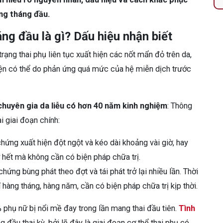
ng tháng đầu.
ng đầu là gì? Dấu hiệu nhận biết
 trạng thai phụ liên tục xuất hiện các nốt mẩn đỏ trên da,
iện có thể do phản ứng quá mức của hệ miễn dịch trước
chuyên gia da liễu có hơn 40 năm kinh nghiệm
: Thông
 giai đoạn chính:
hứng xuất hiện đột ngột và kéo dài khoảng vài giờ, hay
ự hết mà không cần có biện pháp chữa trị.
chứng bùng phát theo đợt và tái phát trở lại nhiều lần. Thời
hàng tháng, hàng năm, cần có biện pháp chữa trị kịp thời.
 phụ nữ bị nổi mề đay trong lần mang thai đầu tiên.
Tình
g đầu thai kỳ, bởi lẽ đây là giai đoạn cơ thể thai phụ có