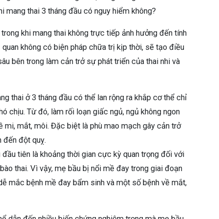
khi mang thai 3 tháng đầu có nguy hiểm không?
trong khi mang thai không trực tiếp ảnh hưởng đến tính
quan không có biện pháp chữa trị kịp thời, sẽ tạo điều
âu bên trong làm cản trở sự phát triển của thai nhi và
 thai ở 3 tháng đầu có thể lan rộng ra khắp cơ thể chỉ
hó chịu. Từ đó, làm rối loạn giấc ngủ, ngủ không ngon
ề mi, mắt, môi. Đặc biệt là phù mao mạch gây cản trở
n đến đột quỵ.
 đầu tiên là khoảng thời gian cực kỳ quan trọng đối với
 bào thai. Vì vậy, mẹ bầu bị nổi mề đay trong giai đoạn
ển, dễ mắc bệnh mề đay bẩm sinh và một số bệnh về mắt,
 thể dẫn đến nhiều biến chứng nghiêm trọng mà mẹ bầu