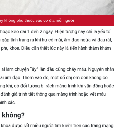
y không phụ thuộc vào cơ địa mỗi người
hoặc kéo dài 1 đến 2 ngày. Hiện tượng này chỉ là yếu tố
i gặp tình trạng ra khí hư có mùi, âm đạo ngứa và đau rát,
 phụ khoa. Điều cần thiết lúc này là tiến hành thăm khám
ải ai làm chuyện “ấy” lần đầu cũng chảy máu. Nguyên nhân
ngoài âm đạo. Thêm vào đó, một số chị em còn không có
ng khi, có đối tượng bị rách màng trinh khi vận động hoặc
 đánh giá trinh tiết thông qua màng trinh hoặc vết máu
ính xác.
i không?
ừ khóa được rất nhiều người tìm kiếm trên các trang mạng