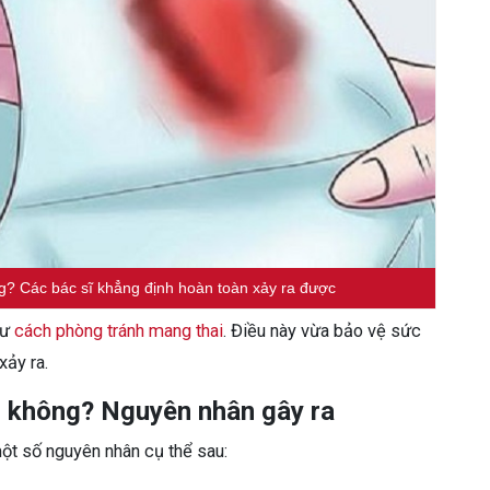
g? Các bác sĩ khẳng định hoàn toàn xảy ra được
hư
cách phòng tránh mang thai
. Điều này vừa bảo vệ sức
xảy ra.
i không? Nguyên nhân gây ra
ột số nguyên nhân cụ thể sau: