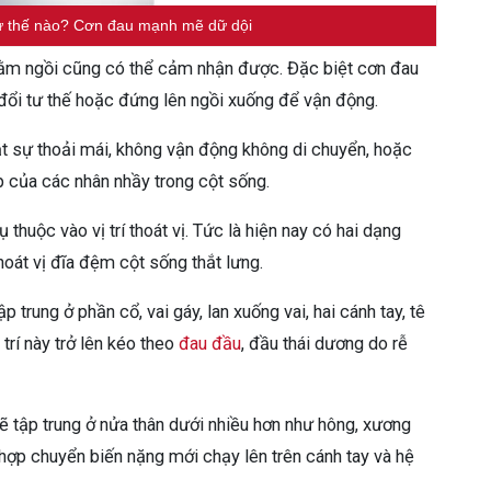
ư thế nào? Cơn đau mạnh mẽ dữ dội
nằm ngồi cũng có thể cảm nhận được. Đặc biệt cơn đau
 đổi tư thế hoặc đứng lên ngồi xuống để vận động.
t sự thoải mái, không vận động không di chuyển, hoặc
p của các nhân nhầy trong cột sống.
thuộc vào vị trí thoát vị. Tức là hiện nay có hai dạng
hoát vị đĩa đệm cột sống thắt lưng.
 trung ở phần cổ, vai gáy, lan xuống vai, hai cánh tay, tê
trí này trở lên kéo theo
đau đầu
, đầu thái dương do rễ
sẽ tập trung ở nửa thân dưới nhiều hơn như hông, xương
 hợp chuyển biến nặng mới chạy lên trên cánh tay và hệ