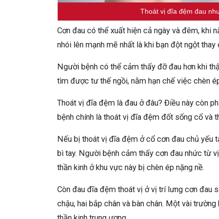
Thoát vị đĩa đệm đau nh
Cơn đau có thể xuất hiện cả ngày và đêm, khi 
nhói lên mạnh mẽ nhất là khi bạn đột ngột thay
Người bệnh có thể cảm thấy đỡ đau hơn khi thậ
tìm được tư thế ngồi, nằm hạn chế việc chèn é
Thoát vị đĩa đệm là đau ở đâu? Điều này còn phụ 
bệnh chính là thoát vị đĩa đệm đốt sống cổ và t
Nếu bị thoát vị đĩa đệm ở cổ cơn đau chủ yếu tập
bì tay. Người bệnh cảm thấy cơn đau nhức từ vị 
thần kinh ở khu vực này bị chèn ép nặng nề.
Còn đau đĩa đệm thoát vị ở vị trí lưng cơn đau 
chậu, hai bắp chân và bàn chân. Một vài trường
thần kinh trung ương.