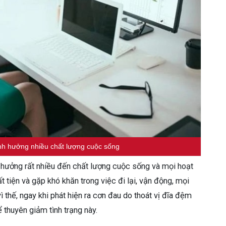
ảnh hưởng nhiều chất lượng cuộc sống
 hưởng rất nhiều đến chất lượng cuộc sống và mọi hoạt
 tiện và gặp khó khăn trong việc đi lại, vận động, mọi
 thế, ngay khi phát hiện ra cơn đau do thoát vị đĩa đệm
 thuyên giảm tình trạng này.