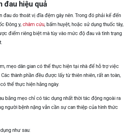
 đau hiệu quả
 đau do thoát vị đĩa đệm gây nên. Trong đó phải kể đến
uốc Đông y,
châm cứu
, bấm huyệt, hoặc sử dụng thuốc tây,
ược điểm riêng biệt mà tùy vào mức độ đau và tình trạng
.
am, mẹo dân gian có thể thực hiện tại nhà để hỗ trợ việc
Các thành phần đều được lấy từ thiên nhiên, rất an toàn,
có thể thực hiện hằng ngày.
 bằng mẹo chỉ có tác dụng nhất thời tác động ngoài ra
ng người bệnh nặng vẫn cần sự can thiệp của hình thức
 dụng như sau: