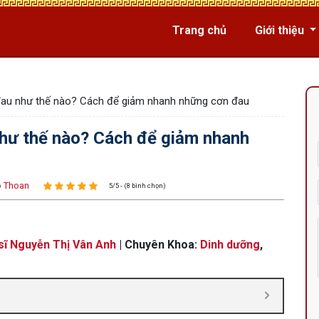
Trang chủ
Giới thiệu
 đau như thế nào? Cách để giảm nhanh những cơn đau
như thế nào? Cách để giảm nhanh
 Thoan
5/5 - (8 bình chọn)
 sĩ Nguyễn Thị Vân Anh
| Chuyên Khoa:
Dinh dưỡng
,