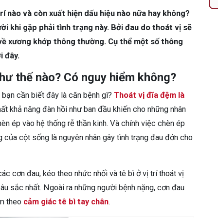
trí nào và còn xuất hiện dấu hiệu nào nữa hay không?
i khi gặp phải tình trạng này. Bởi đau do thoát vị sẽ
 về xương khớp thông thường. Cụ thể một số thông
i đây.
như thế nào? Có nguy hiểm không?
bạn cần biết đây là căn bệnh gì?
Thoát vị đĩa đệm là
mất khả năng đàn hồi như ban đầu khiến cho những nhân
hèn ép vào hệ thống rễ thần kinh. Và chính việc chèn ép
ng của cột sống là nguyên nhân gây tình trạng đau đớn cho
c cơn đau, kéo theo nhức nhối và tê bì ở vị trí thoát vị
sâu sắc nhất. Ngoài ra những người bệnh nặng, cơn đau
èm theo
cảm giác tê bì tay chân
.