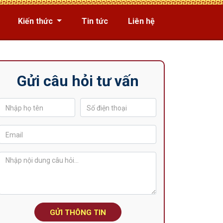
Kiến thức
Tin tức
Liên hệ
Gửi câu hỏi tư vấn
GỬI THÔNG TIN