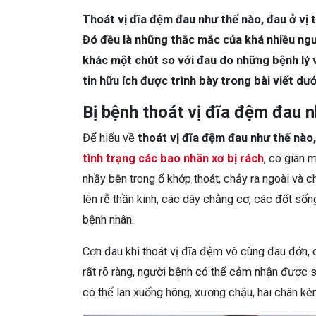
Thoát vị đĩa đệm đau như thế nào, đau ở vị 
Đó đều là những thắc mắc của khá nhiều ngườ
khác một chút so với đau do những bệnh lý
tin hữu ích được trình bày trong bài viết dướ
Bị bệnh thoát vị đĩa đệm đau 
Để hiểu về
thoát vị đĩa đệm đau như thế nào,
tình trạng các bao nhân xơ bị rách
, co giãn 
nhầy bên trong ổ khớp thoát, chảy ra ngoài và c
lên rễ thần kinh, các dây chằng cơ, các đốt số
bệnh nhân.
Cơn đau khi thoát vị đĩa đệm vô cùng đau đớn, cá
rất rõ ràng, người bệnh có thể cảm nhận được 
có thể lan xuống hông, xương chậu, hai chân k