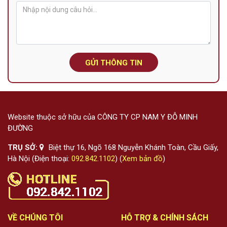
GỬI THÔNG TIN
Website thuộc sở hữu của CÔNG TY CP NAM Y ĐỖ MINH
ĐƯỜNG
TRỤ SỞ:
Biệt thự 16, Ngõ 168 Nguyễn Khánh Toàn, Cầu Giấy,
Hà Nội (Điện thoại:
092.842.1102
) (
Xem bản đồ
)
VỀ CHÚNG TÔI
HỖ TRỢ & CHÍNH SÁCH