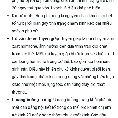
phụ nữ bị rối loạn ăn uống, chán ăn thì tình trạng trễ kinh
20 ngày thử que vẫn 1 vạch là điều khá phổ biến.
Do béo phì:
Béo phì cũng là nguyên nhân khiến nội tiết
tố nữ bị rối loạn gây tình trạng chậm kinh kéo dài nhiều
ngày ở phụ nữ.
Có vấn đề về tuyến giáp:
Tuyến giáp là nơi chuyên sản
xuất hormone, ảnh hưởng đến quá trình trao đổi chất
trong cơ thể. Một khi tuyến giáp bị rối loạn sẽ khiến mất
cân bằng hormone trong cơ thể, bao gồm cả hormone
sinh sản. Điều này khiến chu kỳ kinh nguyệt bị rối loạn,
gây tình trạng chậm kinh song song với những biểu hiện
khác như mệt mỏi, rụng tóc, cân nặng thay đổi thất
thường…
U nang buồng trứng:
U nang buồng trứng khởi phát do
mất cân bằng nội tiết tố trong cơ thể. Nó khiến chị em
trễ kinh 20 ngày hoặc thậm chí là mất kinh. Các dấu