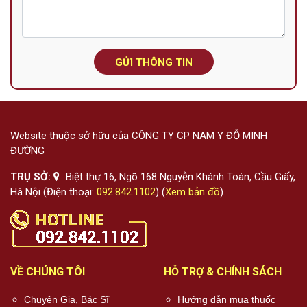
GỬI THÔNG TIN
Website thuộc sở hữu của CÔNG TY CP NAM Y ĐỖ MINH
ĐƯỜNG
TRỤ SỞ:
Biệt thự 16, Ngõ 168 Nguyễn Khánh Toàn, Cầu Giấy,
Hà Nội (Điện thoại:
092.842.1102
) (
Xem bản đồ
)
VỀ CHÚNG TÔI
HỖ TRỢ & CHÍNH SÁCH
Chuyên Gia, Bác Sĩ
Hướng dẫn mua thuốc