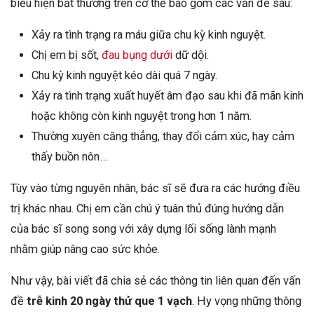
biểu hiện bất thường trên cơ thể bao gồm các vấn đề sau:
Xảy ra tình trạng ra máu giữa chu kỳ kinh nguyệt.
Chị em bị sốt,
đau bụng dưới
dữ dội.
Chu kỳ kinh nguyệt kéo dài quá 7 ngày.
Xảy ra tình trạng xuất huyết âm đạo sau khi đã mãn kinh
hoặc không còn kinh nguyệt trong hơn 1 năm.
Thường xuyên căng thẳng, thay đổi cảm xúc, hay cảm
thấy buồn nôn…
Tùy vào từng nguyên nhân, bác sĩ sẽ đưa ra các hướng điều
trị khác nhau. Chị em cần chú ý tuân thủ đúng hướng dẫn
của bác sĩ song song với xây dựng lối sống lành mạnh
nhằm giúp nâng cao sức khỏe.
Như vậy, bài viết đã chia sẻ các thông tin liên quan đến vấn
đề
trễ kinh 20 ngày thử que 1 vạch
. Hy vọng những thông