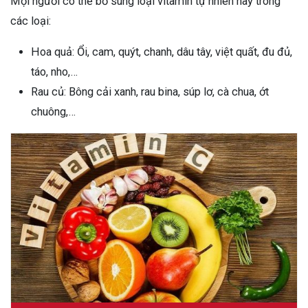
Mọi người có thể bổ sung loại vitamin tự nhiên này trong
các loại:
Hoa quả: Ổi, cam, quýt, chanh, dâu tây, việt quất, đu đủ,
táo, nho,…
Rau củ: Bông cải xanh, rau bina, súp lơ, cà chua, ớt
chuông,…