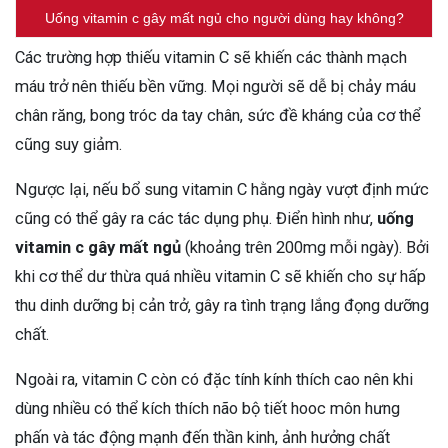
Uống vitamin c gây mất ngủ cho người dùng hay không?
Các trường hợp thiếu vitamin C sẽ khiến các thành mạch
máu trở nên thiếu bền vững. Mọi người sẽ dễ bị chảy máu
chân răng, bong tróc da tay chân, sức đề kháng của cơ thể
cũng suy giảm.
Ngược lại, nếu bổ sung vitamin C hằng ngày vượt định mức
cũng có thể gây ra các tác dụng phụ. Điển hình như,
uống
vitamin c gây mất ngủ
(khoảng trên 200mg mỗi ngày). Bởi
khi cơ thể dư thừa quá nhiều vitamin C sẽ khiến cho sự hấp
thu dinh dưỡng bị cản trở, gây ra tình trạng lắng đọng dưỡng
chất.
Ngoài ra, vitamin C còn có đặc tính kính thích cao nên khi
dùng nhiều có thể kích thích não bộ tiết hooc môn hưng
phấn và tác động mạnh đến thần kinh, ảnh hưởng chất