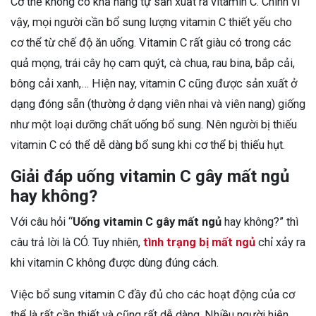
Cơ thể không có khả năng tự sản xuất ra vitamin C. Chính vì
vậy, mọi người cần bổ sung lượng vitamin C thiết yếu cho
cơ thể từ chế độ ăn uống. Vitamin C rất giàu có trong các
quả mọng, trái cây họ cam quýt, cà chua, rau bina, bắp cải,
bông cải xanh,… Hiện nay, vitamin C cũng được sản xuất ở
dạng đóng sẵn (thường ở dạng viên nhai và viên nang) giống
như một loại dưỡng chất uống bổ sung. Nên người bị thiếu
vitamin C có thể dễ dàng bổ sung khi cơ thể bị thiếu hụt.
Giải đáp uống vitamin C gây mất ngủ
hay không?
Với câu hỏi “
Uống vitamin C gây mất ngủ
hay không?” thì
câu trả lời là CÓ. Tuy nhiên,
tình trạng bị mất ngủ
chỉ xảy ra
khi vitamin C không được dùng đúng cách.
Việc bổ sung vitamin C đầy đủ cho các hoạt động của cơ
thể là rất cần thiết và cũng rất dễ dàng. Nhiều người hiện