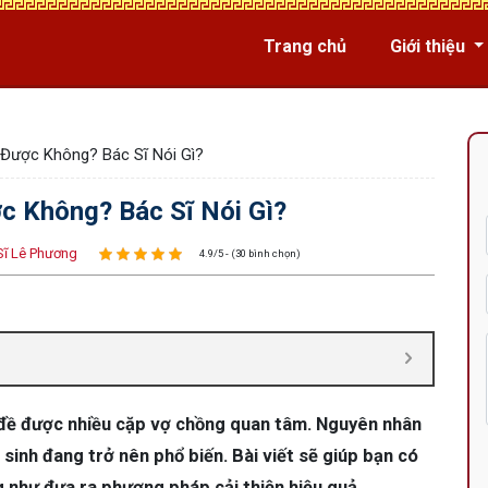
Trang chủ
Giới thiệu
 Được Không? Bác Sĩ Nói Gì?
c Không? Bác Sĩ Nói Gì?
Sĩ Lê Phương
4.9/5 - (30 bình chọn)
n đề được nhiều cặp vợ chồng quan tâm. Nguyên nhân
ô sinh đang trở nên phổ biến. Bài viết sẽ giúp bạn có
ng như đưa ra phương pháp cải thiện hiệu quả.