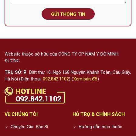
GỬI THÔNG TIN
Website thuộc sở hữu của CÔNG TY CP NAM Y ĐỖ MINH
ĐƯỜNG
TRỤ SỞ:
Biệt thự 16, Ngõ 168 Nguyễn Khánh Toàn, Cầu Giấy,
Hà Nội (Điện thoại:
092.842.1102
) (
Xem bản đồ
)
VỀ CHÚNG TÔI
HỖ TRỢ & CHÍNH SÁCH
Chuyên Gia, Bác Sĩ
Hướng dẫn mua thuốc