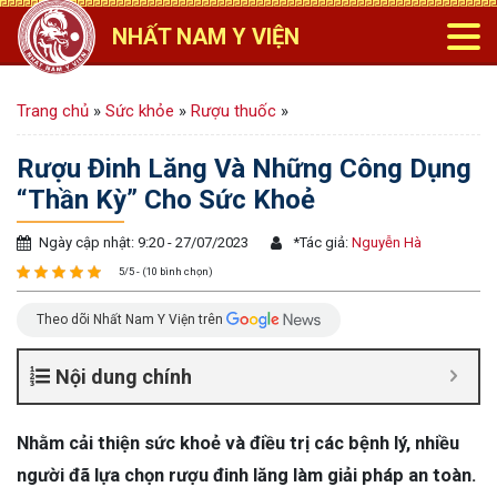
NHẤT NAM Y VIỆN
Trang chủ
»
Sức khỏe
»
Rượu thuốc
»
Rượu Đinh Lăng Và Những Công Dụng
“Thần Kỳ” Cho Sức Khoẻ
Ngày cập nhật: 9:20 - 27/07/2023
*
Tác giả:
Nguyễn Hà
5/5 - (10 bình chọn)
Theo dõi Nhất Nam Y Viện trên
Nội dung chính
Nhằm cải thiện sức khoẻ và điều trị các bệnh lý, nhiều
người đã lựa chọn rượu đinh lăng làm giải pháp an toàn.