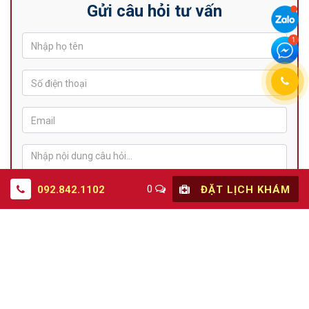
Gửi câu hỏi tư vấn
0
092.842.1102
ĐẶT LỊCH KHÁM
GỬI THÔNG TIN
Website thuộc sở hữu của CÔNG TY CP NAM Y ĐỖ MINH