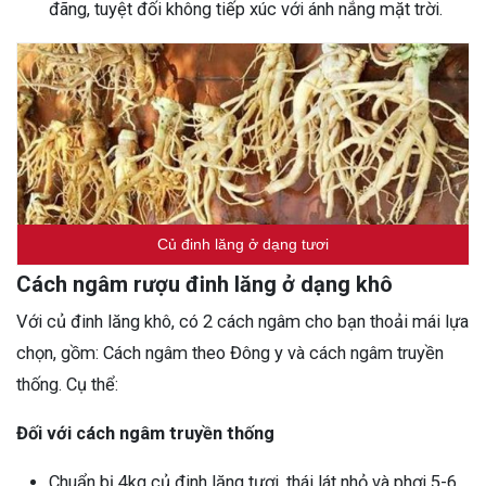
đãng, tuyệt đối không tiếp xúc với ánh nắng mặt trời.
Củ đinh lăng ở dạng tươi
Cách ngâm rượu đinh lăng ở dạng khô
Với củ đinh lăng khô, có 2 cách ngâm cho bạn thoải mái lựa
chọn, gồm: Cách ngâm theo Đông y và cách ngâm truyền
thống. Cụ thể:
Đối với cách ngâm truyền thống
Chuẩn bị 4kg củ đinh lăng tươi, thái lát nhỏ và phơi 5-6