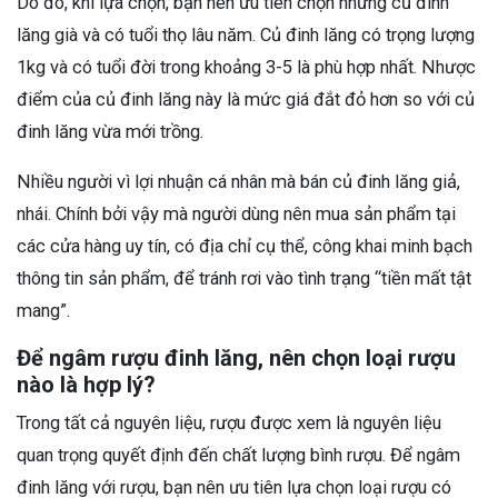
Do đó, khi lựa chọn, bạn nên ưu tiên chọn những củ đinh
lăng già và có tuổi thọ lâu năm. Củ đinh lăng có trọng lượng
1kg và có tuổi đời trong khoảng 3-5 là phù hợp nhất. Nhược
điểm của củ đinh lăng này là mức giá đắt đỏ hơn so với củ
đinh lăng vừa mới trồng.
Nhiều người vì lợi nhuận cá nhân mà bán củ đinh lăng giả,
nhái. Chính bởi vậy mà người dùng nên mua sản phẩm tại
các cửa hàng uy tín, có địa chỉ cụ thể, công khai minh bạch
thông tin sản phẩm, để tránh rơi vào tình trạng “tiền mất tật
mang”.
Để
ngâm rượu đinh lăng, nên chọn loại rượu
nào là hợp lý?
Trong tất cả nguyên liệu, rượu được xem là nguyên liệu
quan trọng quyết định đến chất lượng bình rượu. Để ngâm
đinh lăng với rượu, bạn nên ưu tiên lựa chọn loại rượu có