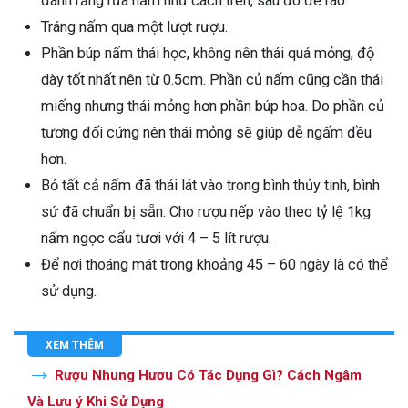
đánh răng rửa nấm như cách trên, sau đó để ráo.
Tráng nấm qua một lượt rượu.
Phần búp nấm thái học, không nên thái quá mỏng, độ
dày tốt nhất nên từ 0.5cm. Phần củ nấm cũng cần thái
miếng nhưng thái mỏng hơn phần búp hoa. Do phần củ
tương đối cứng nên thái mỏng sẽ giúp dễ ngấm đều
hơn.
Bỏ tất cả nấm đã thái lát vào trong bình thủy tinh, bình
sứ đã chuẩn bị sẵn. Cho rượu nếp vào theo tỷ lệ 1kg
nấm ngọc cẩu tươi với 4 – 5 lít rượu.
Để nơi thoáng mát trong khoảng 45 – 60 ngày là có thể
sử dụng.
XEM THÊM
Rượu Nhung Hươu Có Tác Dụng Gì? Cách Ngâm
Và Lưu ý Khi Sử Dụng