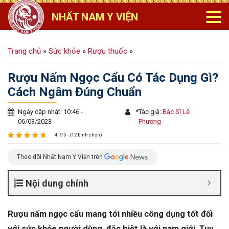
NHẤT NAM Y VIỆN
Trang chủ
»
Sức khỏe
»
Rượu thuốc
»
Rượu Nấm Ngọc Cẩu Có Tác Dụng Gì?
Cách Ngâm Đúng Chuẩn
Ngày cập nhật: 10:46 -
*
Tác giả:
Bác Sĩ Lê
06/03/2023
Phương
4.7/5 - (12 bình chọn)
Theo dõi Nhất Nam Y Viện trên
Nội dung chính
Rượu nấm ngọc cẩu mang tới nhiều công dụng tốt đối
với sức khỏe người dùng, đặc biệt là với nam giới. Tuy