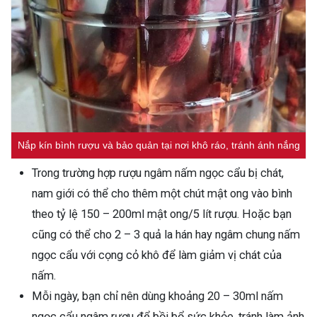
Nắp kín bình rượu và bảo quản tại nơi khô ráo, tránh ánh nắng
Trong trường hợp rượu ngâm nấm ngọc cẩu bị chát,
nam giới có thể cho thêm một chút mật ong vào bình
theo tỷ lệ 150 – 200ml mật ong/5 lít rượu. Hoặc bạn
cũng có thể cho 2 – 3 quả la hán hay ngâm chung nấm
ngọc cẩu với cọng cỏ khô để làm giảm vị chát của
nấm.
Mỗi ngày, bạn chỉ nên dùng khoảng 20 – 30ml nấm
ngọc cẩu ngâm rượu để bồi bổ sức khỏe, tránh làm ảnh