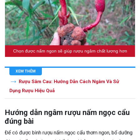
Chọn được nấm ngon sẽ giúp rượu ngâm chất lượng hơn
XEM THÊM
Rượu Sâm Cau: Hướng Dẫn Cách Ngâm Và Sử
Dụng Rượu Hiệu Quả
Hướng dẫn ngâm rượu nấm ngọc cẩu
đúng bài
Để có được bình rượu nấm ngọc cẩu thơm ngon, bổ dưỡng