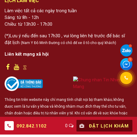
LỊCH LÀM VIỆC
Làm việc tất cả các ngày trong tuần
Sáng: từ 8h - 12h
Chiều: từ 13h30 - 17h30
(*)Lưu ý nếu đến sau 17h30 , vui lòng liên hệ trước để bác sĩ
đặt lịch
(Nam Y Đỗ Minh Đường có chỗ để xe ô tô cho quý khách)
Liên kết mạng xã hội
Thông tin trên website này chỉ mang tính chất nội bộ tham khảo; không
được xem là tư vấn y khoa và không nhằm mục đích thay thế cho tư vấn,
chẩn đoán hoặc điều trị từ nhân viên y tế. Khi có vấn đề về sức khỏe hoặc
cần hỗ trợ cấp cứu người đọc cần liên hệ bác sĩ và cơ sở y tế gần nhất
0
092.842.1102
ĐẶT LỊCH KHÁM