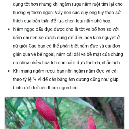
dụng tốt hơn nhưng khi ngâm rượu nấm ruột tím lại cho
hương vị thơm ngon. Vậy nên các quý ông tùy theo sở
thích của bản thân để lựa chọn loại nấm phù hợp.
Nấm ngọc cẩu đực được cho là tốt và bổ hơn so với
nấm cái nên sẽ được dùng để điều hòa kinh nguyệt ở
nữ giới. Các bạn có thể phân biệt nấm đực và cái đơn
giản qua vẻ bề ngoài, nấm cái dài và bề mặt của chúng
có chứa nhiều hoa li ti còn nấm đực thì trơn, nhẵn hơn.
Khi mang ngâm rượu, bạn nên ngâm nấm đực và cái
theo tỷ lệ ¼ vì để cân bằng âm dương cũng như giúp
bình rượu trở nên thơm ngon hơn.