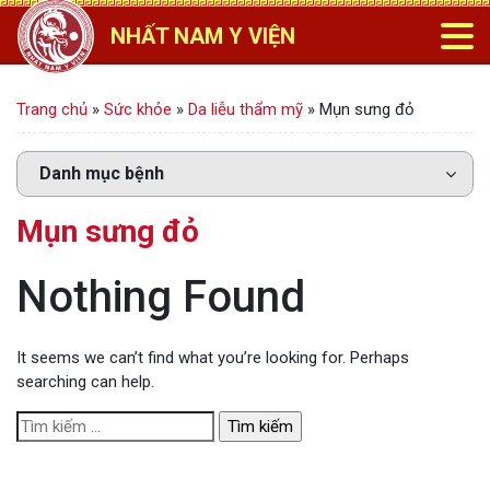
NHẤT NAM Y VIỆN
Trang chủ
»
Sức khỏe
»
Da liễu thẩm mỹ
»
Mụn sưng đỏ
Mụn sưng đỏ
Nothing Found
It seems we can’t find what you’re looking for. Perhaps
searching can help.
T
ì
m