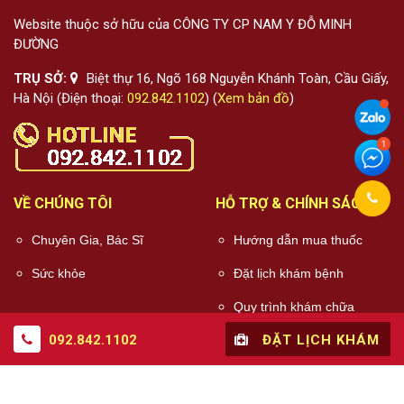
Website thuộc sở hữu của CÔNG TY CP NAM Y ĐỖ MINH
ĐƯỜNG
TRỤ SỞ:
Biệt thự 16, Ngõ 168 Nguyễn Khánh Toàn, Cầu Giấy,
Hà Nội (Điện thoại:
092.842.1102
) (
Xem bản đồ
)
VỀ CHÚNG TÔI
HỖ TRỢ & CHÍNH SÁCH
Chuyên Gia, Bác Sĩ
Hướng dẫn mua thuốc
Sức khỏe
Đặt lịch khám bệnh
Quy trình khám chữa
bệnh
092.842.1102
ĐẶT LỊCH KHÁM
Chính sách điều khoản
Chính sách bảo mật