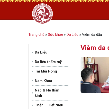
Trang chủ
»
Sức khỏe
»
Da Liễu
»
Viêm da dầu
Viêm da 
Da Liễu
Da liễu thẩm mỹ
Tai Mũi Họng
Nam Khoa
Não & Hệ thần
kinh
Thận – Tiết Niệu